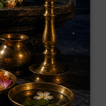
・チェ
ナヴァラトナ・マーラー（108+1ビーズ）
（受注製作）
もちい
９惑星に対応する９種類の天然石をもちい
ー・チ
たナヴァラトナ・マーラー
22,400円（税込）