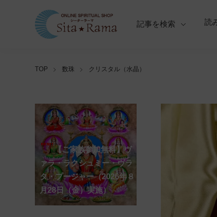
読
記事を検索
TOP
数珠
クリスタル（水晶）
【ご家族参加無料】ラ
クシュミー・クベーラ・マ
【ご家族参加無料】クリシ
【ご家族参加無料】ア
【ご家族参加無料】ナ
【ご家族参加無料】ヴ
【ご家族参加無料】サ
【ご家族参加無料】ガ
【ご家族参加無料】マ
【ご家族参加無料】マ
第220回グループ・ホ
第221回グループ・ホ
ーディ・アマーヴァシャ
ンスリー・プージャー
ーガ・パンチャミー・プー
ァラ・ラクシュミー・ヴラ
ンカタハラ・チャトゥルテ
ュナ・ジャヤンティー・プ
ネーシャ・チャトゥルティ
ハーラクシュミー・ヴラ
ハーラヤー・アマーヴァシ
ーマ（ナーガ・パンチャミ
ーマ（ガーヤトリー・ジャ
ー・プージャー（2026年８
（2026年８月12日（水）実
ジャー（2026年８月17日
タ・プージャー（2026年８
ィー・プージャー（2026年
ージャー（2026年９月４日
ー・プージャー（2026年９
タ・プージャー（2026年９
ャー・プージャー（2026年
ー、2026年８月17日（月）
ヤンティー、2026年８月28
アンナダーナ・プロジェク
ポストコロナ福祉活動支援
月12日（水）実施）
施）
（月）実施）
月28日（金）実施）
８月31日（月）実施）
（金）実施）
月14日（月）実施）
月19日（土）実施）
10月10日（土）実施）
実施）
日（金）実施）
ト（食事の奉仕）
募金