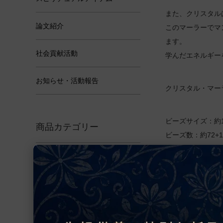
また、クリスタル
論文紹介
このマーラーでマ
ます。
社会貢献活動
学んだエネルギー
お知らせ・活動報告
クリスタル・マー
ビーズサイズ：約1
商品カテゴリー
ビーズ数：約72+
※インド現地発行
アクセサリー
ルドラークシャ
※この商品は、イ
デザインの細部は
ヤントラ
インドより出荷前