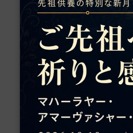
ご注文の上、ご祈
数珠
置物
シャーラグラーマ
お香
レビュー
プージャー用品
プージャー・サービス
ファブリック
ヨーガ
あなたに
書籍