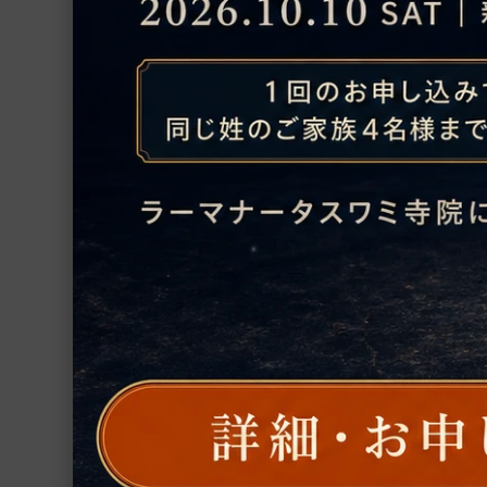
ポスター
シーズインディア支援事業
その他
グループ
インド占星術
ガーヤトリー・ジ
（数珠袋）（受注
繁栄・開運
ガーヤトリー女神
ラが描かれたジャ
厄除開運
4,330円（税込