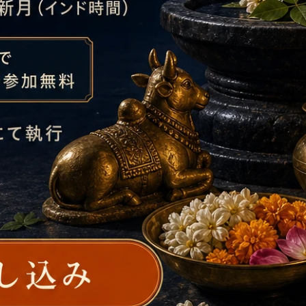
ャパマーラー・バッグ
ナヴァラトナ・マーラー（シルバー
製作）
ーン）
とガーヤトリー・マント
９惑星に対応する９種類の天然石を
パマーラー・バッグ
たナヴァラトナ・マーラー（シルバ
ェーン）
）
32,500円（税込）