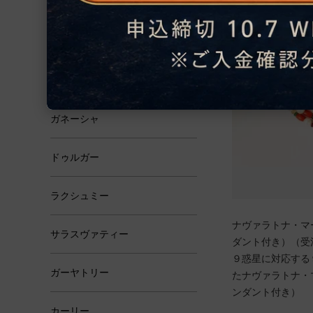
恋愛・結婚
学問・芸術
霊性
ガネーシャ
ドゥルガー
ラクシュミー
ナヴァラトナ・マ
サラスヴァティー
ダント付き）（受
９惑星に対応する
ガーヤトリー
たナヴァラトナ・
ンダント付き）
カーリー