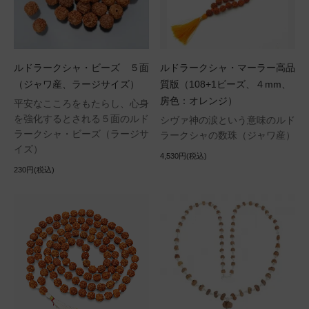
ルドラークシャ・ビーズ ５面
ルドラークシャ・マーラー高品
（ジャワ産、ラージサイズ）
質版（108+1ビーズ、４mm、
房色：オレンジ）
平安なこころをもたらし、心身
を強化するとされる５面のルド
シヴァ神の涙という意味のルド
ラークシャ・ビーズ（ラージサ
ラークシャの数珠（ジャワ産）
イズ）
4,530円(税込)
230円(税込)