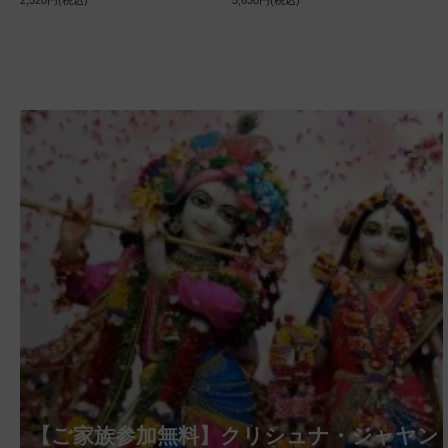
2,520円(税込)
5,630円(税込)
【ご家族参加無料】クリシュナ・ジャヤン
【ご家族参加無料】アーディ・アマーヴ
【ご家族参加無料】ラクシュミー・クベ
【ご家族参加無料】ナーガ・パンチャミ
【ご家族参加無料】ヴァラ・ラクシュミ
【ご家族参加無料】サンカタハラ・チャ
【ご家族参加無料】ガネーシャ・チャト
【ご家族参加無料】マハーラクシュミ
【ご家族参加無料】マハーラヤー・アマ
第221回グループ・ホーマ（ガーヤトリ