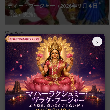
ァシャー・プージャー（2026年８月12日
ーラ・マンスリー・プージャー（2026年８
ー・プージャー（2026年８月17日（月）実
ー・ヴラタ・プージャー（2026年８月28日
トゥルティー・プージャー（2026年８月31
ティー・プージャー（2026年９月４日
ゥルティー・プージャー（2026年９月14日
ー・ヴラタ・プージャー（2026年９月19日
ーヴァシャー・プージャー（2026年10月10
ー・ジャヤンティー、2026年８月28日
アンナダーナ・プロジェクト（食事の奉
第220回グループ・ホーマ（ナーガ・パ
（水）実施）
月12日（水）実施）
施）
（金）実施）
日（月）実施）
（金）実施）
（月）実施）
（土）実施）
日（土）実施）
ンチャミー、2026年８月17日（月）実施）
（金）実施）
仕）
ポストコロナ福祉活動支援募金
読みもの
×
すべての記事
人気記事
聖典・経典
インド哲学