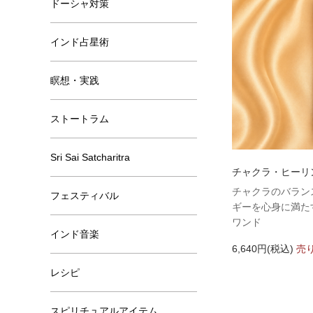
ドーシャ対策
インド占星術
瞑想・実践
ストートラム
Sri Sai Satcharitra
チャクラ・ヒーリ
チャクラのバラン
フェスティバル
ギーを心身に満た
ワンド
インド音楽
6,640円(税込)
売
レシピ
スピリチュアルアイテム