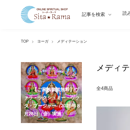
読
記事を検索
TOP
ヨーガ
メディテーション
メディテ
【ご家族参加無料】ラ
全4商品
クシュミー・クベーラ・マ
【ご家族参加無料】クリシ
【ご家族参加無料】ア
【ご家族参加無料】ナ
【ご家族参加無料】ヴ
【ご家族参加無料】サ
【ご家族参加無料】ガ
【ご家族参加無料】マ
【ご家族参加無料】マ
第220回グループ・ホ
第221回グループ・ホ
ーディ・アマーヴァシャ
ンスリー・プージャー
ーガ・パンチャミー・プー
ァラ・ラクシュミー・ヴラ
ンカタハラ・チャトゥルテ
ュナ・ジャヤンティー・プ
ネーシャ・チャトゥルティ
ハーラクシュミー・ヴラ
ハーラヤー・アマーヴァシ
ーマ（ナーガ・パンチャミ
ーマ（ガーヤトリー・ジャ
ー・プージャー（2026年８
（2026年８月12日（水）実
ジャー（2026年８月17日
タ・プージャー（2026年８
ィー・プージャー（2026年
ージャー（2026年９月４日
ー・プージャー（2026年９
タ・プージャー（2026年９
ャー・プージャー（2026年
ー、2026年８月17日（月）
ヤンティー、2026年８月28
アンナダーナ・プロジェク
ポストコロナ福祉活動支援
月12日（水）実施）
施）
（月）実施）
月28日（金）実施）
８月31日（月）実施）
（金）実施）
月14日（月）実施）
月19日（土）実施）
10月10日（土）実施）
実施）
日（金）実施）
ト（食事の奉仕）
募金