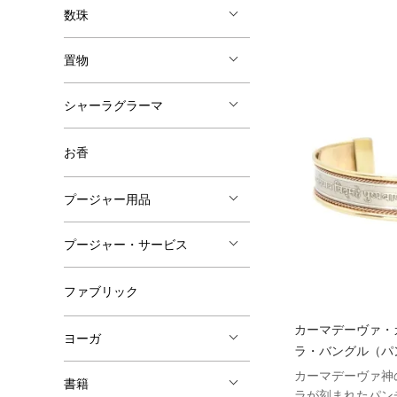
数珠
置物
シャーラグラーマ
お香
プージャー用品
プージャー・サービス
ファブリック
カーマデーヴァ・
ヨーガ
ラ・バングル（パ
カーマデーヴァ神
書籍
ラが刻まれたパン