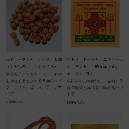
ルドラークシャ・ビーズ ５面
ピトリ・ドーシャ・ニヴァーラ
（ジャワ産、ラージサイズ）
ナ・ヤントラ（約８cm×８c
m、カラフル）
平安なこころをもたらし、心身
を強化するとされる５面のルド
先祖のカルマ解消し、先祖と子
ラークシャ・ビーズ（ラージサ
孫の繁栄と幸福を祈願するヤン
イズ）
トラ
230円(税込)
580円(税込)