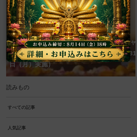
【ご家族参加無料】クリシュナ・ジャヤン
【ご家族参加無料】アーディ・アマーヴ
【ご家族参加無料】ラクシュミー・クベ
【ご家族参加無料】ナーガ・パンチャミ
【ご家族参加無料】ヴァラ・ラクシュミ
【ご家族参加無料】サンカタハラ・チャ
【ご家族参加無料】ガネーシャ・チャト
【ご家族参加無料】マハーラクシュミ
【ご家族参加無料】マハーラヤー・アマ
第221回グループ・ホーマ（ガーヤトリ
ァシャー・プージャー（2026年８月12日
ーラ・マンスリー・プージャー（2026年８
ー・プージャー（2026年８月17日（月）実
ー・ヴラタ・プージャー（2026年８月28日
トゥルティー・プージャー（2026年８月31
ティー・プージャー（2026年９月４日
ゥルティー・プージャー（2026年９月14日
ー・ヴラタ・プージャー（2026年９月19日
ーヴァシャー・プージャー（2026年10月10
ー・ジャヤンティー、2026年８月28日
アンナダーナ・プロジェクト（食事の奉
第220回グループ・ホーマ（ナーガ・パ
（水）実施）
月12日（水）実施）
施）
（金）実施）
日（月）実施）
（金）実施）
（月）実施）
（土）実施）
日（土）実施）
ンチャミー、2026年８月17日（月）実施）
（金）実施）
仕）
ポストコロナ福祉活動支援募金
読みもの
すべての記事
人気記事