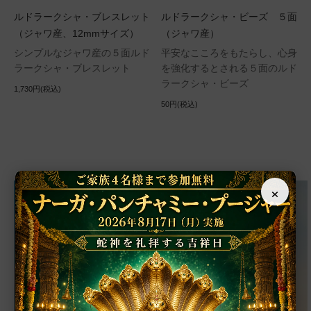
ルドラークシャ・ブレスレット
ルドラークシャ・ビーズ ５面
（ジャワ産、12mmサイズ）
（ジャワ産）
シンプルなジャワ産の５面ルド
平安なこころをもたらし、心身
ラークシャ・ブレスレット
を強化するとされる５面のルド
ラークシャ・ビーズ
1,730円(税込)
50円(税込)
×