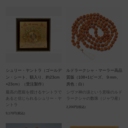
シュリー・ヤントラ（ゴールデ
ルドラークシャ・マーラー高品
ン・シート、額入り、約23cm
質版（108+1ビーズ、９mm、
×23cm）（受注製作）
房色：白）
最高の恩寵を授けるヤントラで
シヴァ神の涙という意味のルド
あると信じられるシュリー・ヤ
ラークシャの数珠（ジャワ産）
ントラ
2,200円(税込)
9,170円(税込)