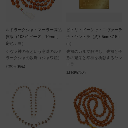
ルドラークシャ・マーラー高品
ピトリ・ドーシャ・ニヴァーラ
質版（108+1ビーズ、10mm、
ナ・ヤントラ（約7.5cm×7.5c
房色：白）
m）
シヴァ神の涙という意味のルド
先祖のカルマ解消し、先祖と子
ラークシャの数珠（ジャワ産）
孫の繁栄と幸福を祈願するヤン
トラ
2,200円(税込)
3,580円(税込)