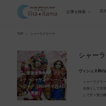
読
記事を検索
TOP
シャーラグラーマ
シャーラ
【ご家族参加無料】ラ
ヴィシュヌ神の
クシュミー・クベーラ・マ
【ご家族参加無料】クリシ
【ご家族参加無料】ア
【ご家族参加無料】ナ
【ご家族参加無料】ヴ
【ご家族参加無料】サ
【ご家族参加無料】ガ
【ご家族参加無料】マ
第220回グループ・ホ
第221回グループ・ホ
ーディ・アマーヴァシャ
ンスリー・プージャー
ーガ・パンチャミー・プー
ァラ・ラクシュミー・ヴラ
ンカタハラ・チャトゥルテ
ュナ・ジャヤンティー・プ
ネーシャ・チャトゥルティ
ハーラクシュミー・ヴラ
ーマ（ナーガ・パンチャミ
ーマ（ガーヤトリー・ジャ
シャーラグラ
ー・プージャー（2026年８
（2026年８月12日（水）実
ジャー（2026年８月17日
タ・プージャー（2026年８
ィー・プージャー（2026年
ージャー（2026年９月４日
ー・プージャー（2026年９
タ・プージャー（2026年９
ー、2026年８月17日（月）
ヤンティー、2026年８月28
アンナダーナ・プロジェク
ポストコロナ福祉活動支援
化身として非
月12日（水）実施）
施）
（月）実施）
月28日（金）実施）
８月31日（月）実施）
（金）実施）
月14日（月）実施）
月19日（土）実施）
実施）
日（金）実施）
ト（食事の奉仕）
募金
して代々受け