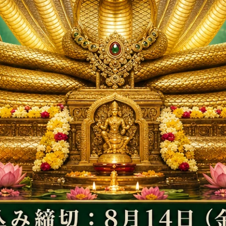
ーラーヤナ神像（シャー
シュリーマン・ナーラーヤナ神像（
g）（受注発注品）
ラグラーマ、192g）（受注発注品）
徴するシャーラグラーマ
ヴィシュヌ神を象徴するシャーラグ
されたヴィシュヌ神とラ
に彫刻されたヴィシュヌ神とラクシ
神像
女神の神像
60,000円(税込)