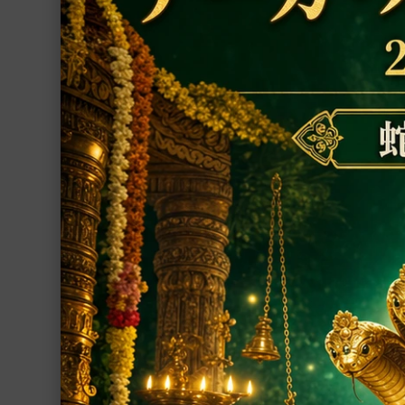
数珠
シュリーマン・ナ
置物
ラグラーマ、143
ヴィシュヌ神を象
シャーラグラーマ
に彫刻されたヴィ
女神の神像
お香
47,200円(税込)
プージャー用品
プージャー・サービス
ファブリック
ヨーガ
書籍