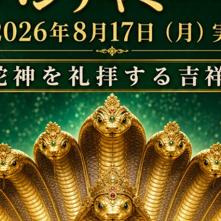
ーラーヤナ神像（シャー
ヴィシュヌ・チャラナ（シャーラグ
g）（受注発注品）
マ、663g）（受注発注品）
徴するシャーラグラーマ
ヴィシュヌ神を象徴するシャーラグ
シュヌ神とラクシュミー
に彫刻されたヴィシュヌ・チャラナ
シュヌ神の足跡）
80,100円(税込)