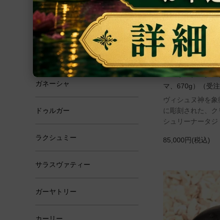
恋愛・結婚
学問・芸術
霊性
シュリーナータジ
ガネーシャ
マ、670g）（受
ヴィシュヌ神を象
ドゥルガー
に彫刻された、ク
シュリーナータジ
ラクシュミー
85,000円(税込)
サラスヴァティー
ガーヤトリー
カーリー