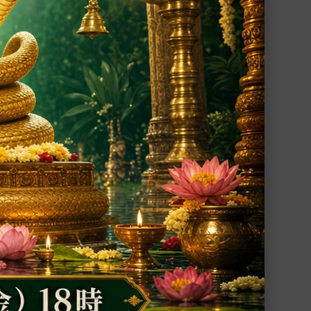
シャー
シュリーマン・ナーラーヤナ神像（シャー
ラグラーマ、266g）（受注発注品）
ラーマ
ヴィシュヌ神を象徴するシャーラグラーマ
ュミー
に彫刻されたヴィシュヌ神とラクシュミー
女神の神像
60,000円(税込)