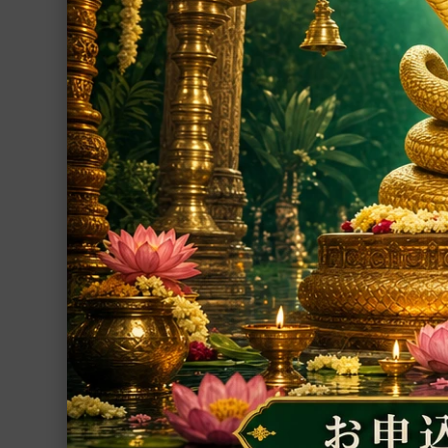
ポスター
シーズインディア支援事業
シュリーマン・ナ
ラグラーマ、132
その他
ヴィシュヌ神を象
に彫刻と彩色が施
クシュミー女神の
グループ
39,900円(税込)
インド占星術
繁栄・開運
厄除開運