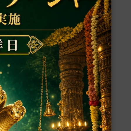
ラー
アナンタ・パドマナーバ神像（シャーラグ
ラーマ、283g）（受注発注品）
ラーマ
ヴィシュヌ神を象徴するシャーラグラーマ
（ヴィ
に彫刻されたアナンタ・パドマナーバ神像
60,000円(税込)