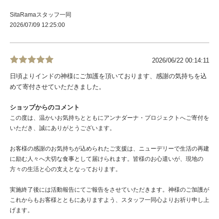
SitaRamaスタッフ一同
2026/07/09 12:25:00
2026/06/22 00:14:11
日頃よりインドの神様にご加護を頂いております、感謝の気持ちを込
めて寄付させていただきました。
ショップからのコメント
この度は、温かいお気持ちとともにアンナダーナ・プロジェクトへご寄付を
いただき、誠にありがとうございます。
お客様の感謝のお気持ちが込められたご支援は、ニューデリーで生活の再建
に励む人々へ大切な食事として届けられます。皆様のお心遣いが、現地の
方々の生活と心の支えとなっております。
実施終了後には活動報告にてご報告をさせていただきます。神様のご加護が
これからもお客様とともにありますよう、スタッフ一同心よりお祈り申し上
げます。