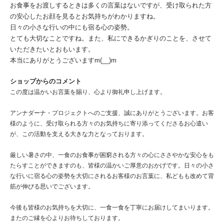
お食事をお渡しするときは多くの言葉はないですが、受け取られた方
の安心したお顔を見るとお気持ちがわかりますね。
日々の小さな行いの中にも宿る心の姿勢。
とても大切なことですね。また、私にできるかぎりのことを、させて
いただきたいとおもいます。
本当にありがとうございますm(__)m
ショップからのコメント
この度は温かいお言葉を賜り、心より御礼申し上げます。
アンナダーナ・プロジェクトへのご支援、誠にありがとうございます。お客
様のように、受け取られる方々のお気持ちに寄り添ってくださるお心遣い
が、この活動を支える大きな力となっております。
厳しい暑さの中、一食のお食事が困窮される方々の心にささやかな安心をも
たらすことができますのも、皆様の温かいご厚意のおかげです。日々の小さ
な行いに宿る心の姿勢を大切にされるお客様のお言葉に、私どもも改めて背
筋が伸びる思いでございます。
今後も皆様のお気持ちを大切に、一食一食を丁寧にお届けしてまいります。
またのご縁を心よりお待ちしております。