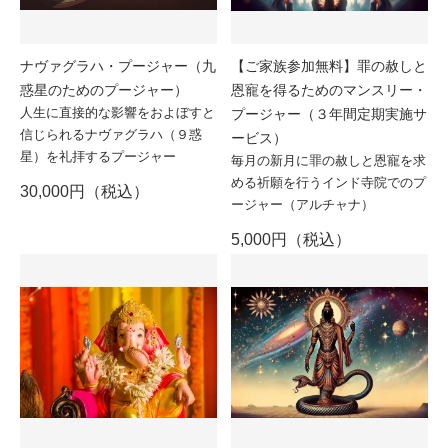
ナヴァグラハ・プージャー（九
【ご家族参加無料】罪の赦しと
惑星のためのプージャー）
恩寵を得るためのマンスリー・
人生に直接的な影響をおよぼすと
プージャー（３年間定期実施サ
信じられるナヴァグラハ（９惑
ービス）
星）を礼拝するプージャー
毎月の新月に罪の赦しと恩寵を求
める祈願を行うインド寺院でのプ
30,000円（税込）
ージャー（アルチャナ）
5,000円（税込）