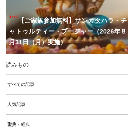
【ご家族参加無料】クリシュナ・ジャヤ
【ご家族参加無料】ナーガ・パンチャ
【ご家族参加無料】ヴァラ・ラクシュ
【ご家族参加無料】サンカタハラ・チ
【ご家族参加無料】ガネーシャ・チャ
【ご家族参加無料】マハーラクシュミ
【ご家族参加無料】マハーラヤー・ア
第220回グループ・ホーマ（ナーガ・
第221回グループ・ホーマ（ガーヤト
ミー・プージャー（2026年８月17日
ミー・ヴラタ・プージャー（2026年８月
ャトゥルティー・プージャー（2026年８
ンティー・プージャー（2026年９月４日
トゥルティー・プージャー（2026年９月
ー・ヴラタ・プージャー（2026年９月19
マーヴァシャー・プージャー（2026年10
パンチャミー、2026年８月17日（月）実
リー・ジャヤンティー、2026年８月28日
アンナダーナ・プロジェクト（食事の奉
（月）実施）
28日（金）実施）
月31日（月）実施）
（金）実施）
14日（月）実施）
日（土）実施）
月10日（土）実施）
施）
（金）実施）
仕）
ポストコロナ福祉活動支援募金
読みもの
すべての記事
人気記事
聖典・経典