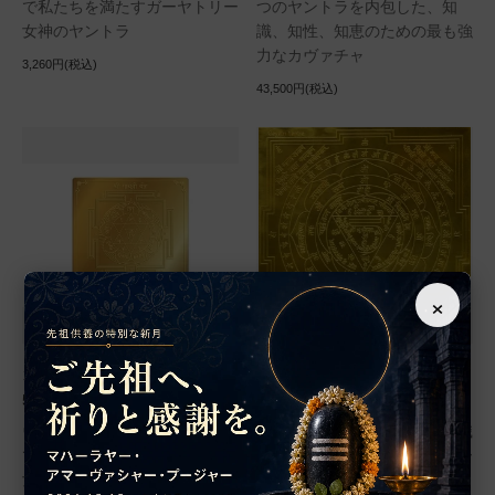
で私たちを満たすガーヤトリー
つのヤントラを内包した、知
女神のヤントラ
識、知性、知恵のための最も強
力なカヴァチャ
3,260円(税込)
43,500円(税込)
×
ガーヤトリー・ヤントラ（約7.
ガーヤトリー・ヤントラ（16c
5cm×7.5cm）
m×16cm）
ヴェーダの母として神聖な知識
ヴェーダの母として神聖な知識
で私たちを満たすガーヤトリー
で私たちを満たすガーヤトリー
女神のヤントラ
女神のヤントラ