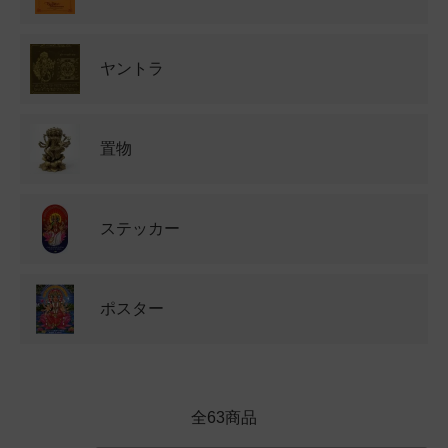
ヤントラ
置物
ステッカー
ポスター
全63商品