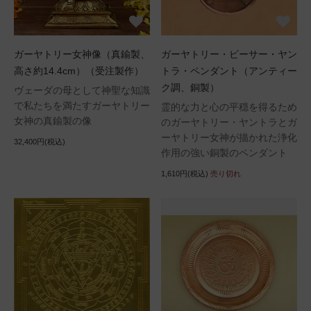
ガーヤトリー女神像（真鍮製、
ガーヤトリー・ビーサー・ヤン
高さ約14.4cm）（受注製作）
トラ・ペンダント（アンティー
ク調、銅製）
ヴェーダの母として神聖な知識
で私たちを満たすガーヤトリー
霊的な力と心の平穏を得るため
女神の真鍮製の像
のガーヤトリー・ヤントラとガ
ーヤトリー女神が描かれた浄化
32,400円(税込)
作用の強い銅製のペンダント
1,610円(税込)
売り切れ