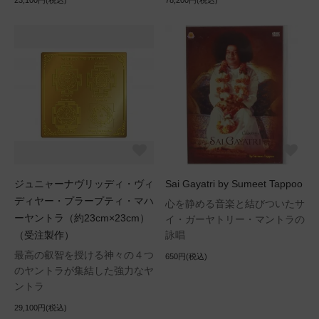
23,100円(税込)
78,200円(税込)
ジュニャーナヴリッディ・ヴィ
Sai Gayatri by Sumeet Tappoo
ディヤー・プラープティ・マハ
心を静める音楽と結びついたサ
ーヤントラ（約23cm×23cm）
イ・ガーヤトリー・マントラの
（受注製作）
詠唱
最高の叡智を授ける神々の４つ
650円(税込)
のヤントラが集結した強力なヤ
ントラ
29,100円(税込)