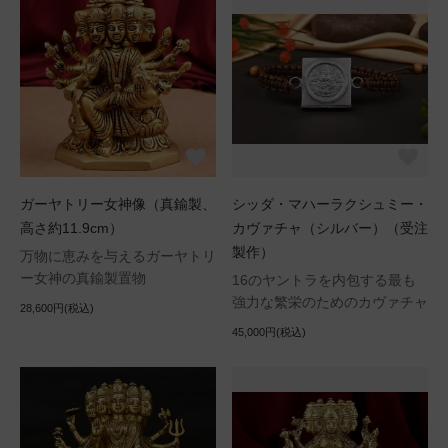
ガーヤトリー女神像（真鍮製、
シッダ・マハーラクシュミー・
高さ約11.9cm）
カヴァチャ（シルバー）（受注
製作）
万物に恵みを与えるガーヤトリ
ー女神の真鍮製置物
16のヤントラを内包する最も
強力な繁栄のためのカヴァチャ
28,600円(税込)
45,000円(税込)