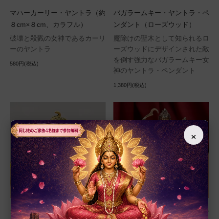
マハーカーリー・ヤントラ（約
バガラームキー・ヤントラ・ペ
８cm×８cm、カラフル）
ンダント（ローズウッド）
破壊と殺戮の女神であるカーリ
魔除けの聖木として知られるロ
ーのヤントラ
ーズウッドにデザインされた敵
を倒す強力なバガラームキー女
580円(税込)
神のヤントラ・ペンダント
1,380円(税込)
×
カーリー女神像（真鍮製、高さ
カーリー女神像（アシュタダー