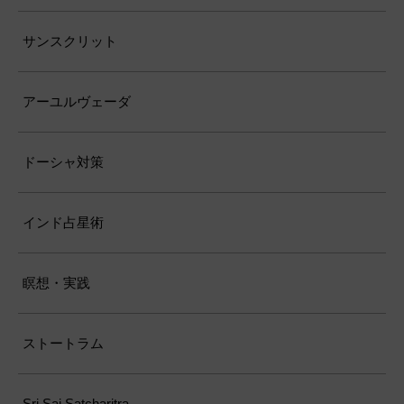
サンスクリット
アーユルヴェーダ
ドーシャ対策
インド占星術
瞑想・実践
ストートラム
Sri Sai Satcharitra