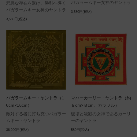
バガラームキー女神のヤントラ
邪悪な存在を退け、勝利へ導く
バガラームキー女神のヤントラ
3,580円(税込)
3,580円(税込)
バガラームキー・ヤントラ（1
マハーカーリー・ヤントラ（約
6cm×16cm）
８cm×８cm、カラフル）
敵対する者に打ち克つバガラー
破壊と殺戮の女神であるカーリ
ムキー・ヤントラ
ーのヤントラ
38,200円(税込)
580円(税込)