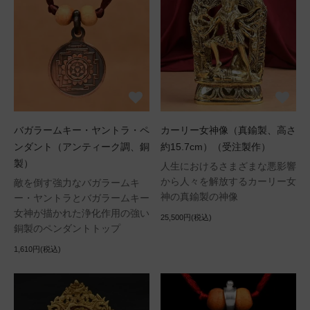
バガラームキー・ヤントラ・ペ
カーリー女神像（真鍮製、高さ
ンダント（アンティーク調、銅
約15.7cm）（受注製作）
製）
人生におけるさまざまな悪影響
から人々を解放するカーリー女
敵を倒す強力なバガラームキ
神の真鍮製の神像
ー・ヤントラとバガラームキー
女神が描かれた浄化作用の強い
25,500円(税込)
銅製のペンダントトップ
1,610円(税込)