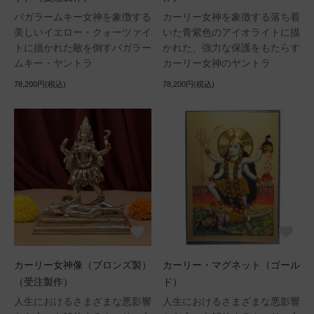
バガラームキー女神を象徴する
カーリー女神を象徴する落ち着
美しいイエロー・クォーツァイ
いた青紫色のアイオライトに描
トに描かれた敵を倒すバガラー
かれた、強力な保護をもたらす
ムキー・ヤントラ
カーリー女神のヤントラ
78,200円(税込)
78,200円(税込)
カーリー女神像（ブロンズ製）
カーリー・マグネット（ゴール
（受注製作）
ド）
人生におけるさまざまな悪影響
人生におけるさまざまな悪影響