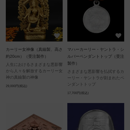
カーリー女神像（真鍮製、高さ
マハーカーリー・ヤントラ・シ
約20cm）（受注製作）
ルバーペンダントトップ（受注
製作）
人生におけるさまざまな悪影響
から人々を解放するカーリー女
さまざまな悪影響を払拭するカ
神の真鍮製の神像
ーリー・ヤントラが刻まれたペ
ンダントトップ
29,000円(税込)
17,700円(税込)