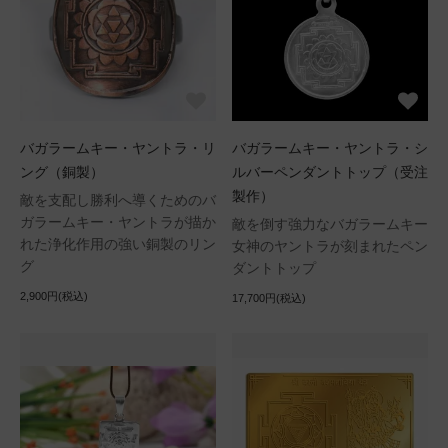
バガラームキー・ヤントラ・リ
バガラームキー・ヤントラ・シ
ング（銅製）
ルバーペンダントトップ（受注
製作）
敵を支配し勝利へ導くためのバ
ガラームキー・ヤントラが描か
敵を倒す強力なバガラームキー
れた浄化作用の強い銅製のリン
女神のヤントラが刻まれたペン
グ
ダントトップ
2,900円(税込)
17,700円(税込)