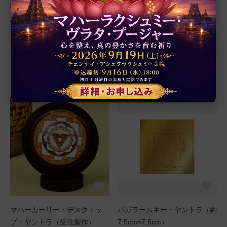
約12.9cm）（受注製作）
トゥ、高さ約9.6cm）（受注製
作）
人生におけるさまざまな悪影響
から人々を解放するカーリー女
アシュタダートゥでできた、人
神の真鍮製の神像
生におけるさまざまな悪影響か
ら人々を解放するカーリー女神
10,600円(税込)
像
11,300円(税込)
マハーカーリー・デスクトッ
バガラームキー・ヤントラ（約
プ・ヤントラ（受注製作）
7.5cm×7.5cm）