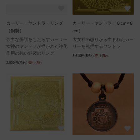
カーリー・ヤントラ・リング
カーリー・ヤントラ（８cm×８
（銅製）
cm）
強力な保護をもたらすカーリー
大女神の怒りから生まれたカー
女神のヤントラが描かれた浄化
リーを礼拝するヤントラ
作用の強い銅製のリング
8,610円(税込)
売り切れ
2,900円(税込)
売り切れ