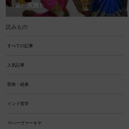
（水）実施）
月12日（水）実施）
施）
（金）実施）
日（月）実施）
（金）実施）
（月）実施）
（土）実施）
日（土）実施）
ンチャミー、2026年８月17日（月）実施）
（金）実施）
仕）
ポストコロナ福祉活動支援募金
読みもの
すべての記事
人気記事
聖典・経典
インド哲学
マハーヴァーキヤ