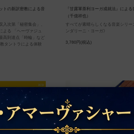
ットの新訳密教による音
『甘露軍荼利ヨーガ成就法』による
（千億祥也）
双入次第「秘密集会」、
すべてが素晴らしくなる音楽シリー
による 「ヘーヴァジュ
ンダリーニ・ヨーガ》
最高到達点「時輪」など
3,780円(税込)
密教タントラによる体験