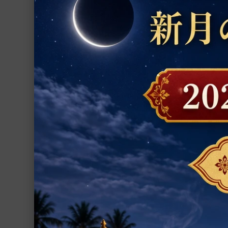
数珠
置物
シャーラグラーマ
ディープリラクゼ
寝たまんまヨガで簡
お香
執筆・ナレーショ
ーティスト) , 音楽
ホー）(メインアー
プージャー用品
ジオ・ヨギー(メイ
元：株式会社ロハ
プージャー・サービス
(メインアーティス
2,920円(税込)
ファブリック
ヨーガ
書籍