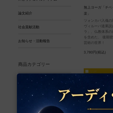
無上ヨーガ「チベ
論文紹介
楽」
ツォンカパ入魂の
ヴィルーパ道果説
社会貢献活動
ラ」、仏教体系の
を含めた、 後期
お知らせ・活動報告
芸術の世界！
3,780円(税込)
商品カテゴリー
アクセサリー
ルドラークシャ
ヤントラ