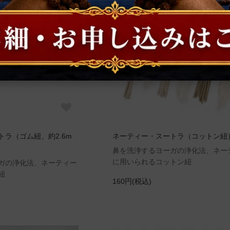
ラ（ゴム紐、約2.6m
ネーティー・スートラ（コットン紐
鼻を洗浄するヨーガの浄化法、ネー
に用いられるコットン紐
ガの浄化法、ネーティー
紐
160円(税込)