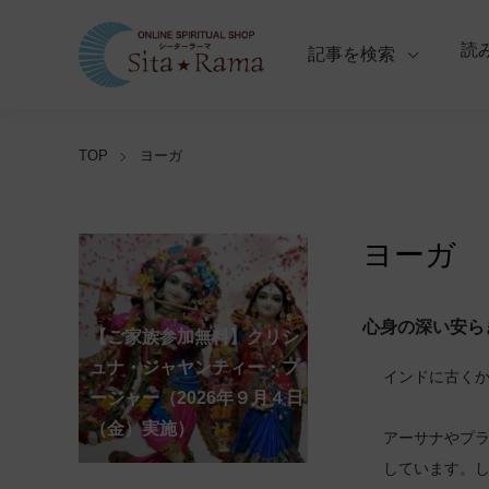
読
記事を検索
TOP
ヨーガ
ヨーガ
【ご家族参加無料】ラ
心身の深い安ら
クシュミー・クベーラ・マ
【ご家族参加無料】クリシ
【ご家族参加無料】ア
【ご家族参加無料】ナ
【ご家族参加無料】ヴ
【ご家族参加無料】サ
【ご家族参加無料】ガ
【ご家族参加無料】マ
【ご家族参加無料】マ
第220回グループ・ホ
第221回グループ・ホ
ーディ・アマーヴァシャ
ンスリー・プージャー
ーガ・パンチャミー・プー
ァラ・ラクシュミー・ヴラ
ンカタハラ・チャトゥルテ
ュナ・ジャヤンティー・プ
ネーシャ・チャトゥルティ
ハーラクシュミー・ヴラ
ハーラヤー・アマーヴァシ
ーマ（ナーガ・パンチャミ
ーマ（ガーヤトリー・ジャ
インドに古く
ー・プージャー（2026年８
（2026年８月12日（水）実
ジャー（2026年８月17日
タ・プージャー（2026年８
ィー・プージャー（2026年
ージャー（2026年９月４日
ー・プージャー（2026年９
タ・プージャー（2026年９
ャー・プージャー（2026年
ー、2026年８月17日（月）
ヤンティー、2026年８月28
アンナダーナ・プロジェク
ポストコロナ福祉活動支援
月12日（水）実施）
施）
（月）実施）
月28日（金）実施）
８月31日（月）実施）
（金）実施）
月14日（月）実施）
月19日（土）実施）
10月10日（土）実施）
実施）
日（金）実施）
ト（食事の奉仕）
募金
アーサナやプ
しています。