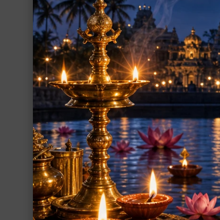
ポスター
シーズインディア支援事業
その他
グループ
ローリング・ヨー
クシャ草製のヨー
インド占星術
20,900円(税込)
繁栄・開運
厄除開運