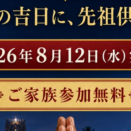
ーション ヨガニードラ
ローリング・ヨーガ・マット（ブル
単瞑想 [CD]
クシャ草製のヨーガ・マット
ン：今津貴美(メインア
20,900円(税込)
：Ty Burhoe(タイ バー
ティスト) , 著作：スタ
ンアーティスト) , 販売
スインターナショナル
ト)