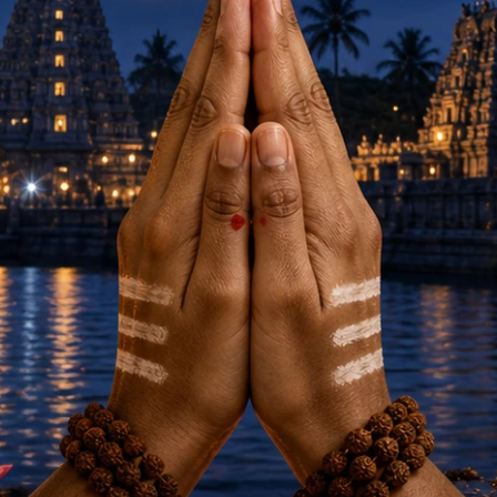
ガ・マット（オレンジ）
ネーティー・ポット（銅製、大サイ
ガ・マット
殺菌・浄化作用の高い銅製のネーテ
（鼻うがい）・ポット（大サイズ）
3,750円(税込)