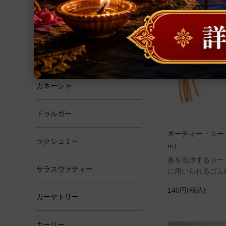
恋愛・結婚
学問・芸術
霊性
ガネーシャ
ドゥルガー
ネーティー・スート
ラクシュミー
m）
鼻を洗浄するヨー
サラスヴァティー
に用いられるゴム
140円(税込)
ガーヤトリー
カーリー