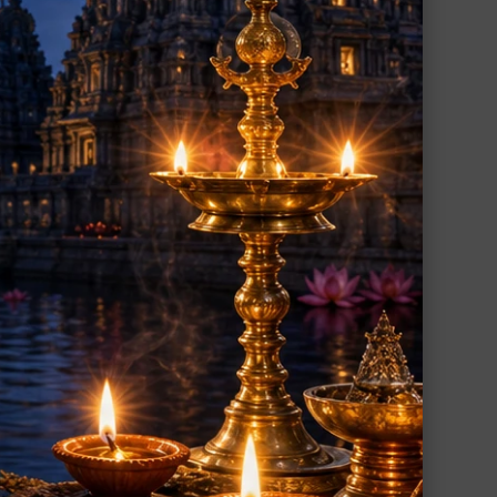
ズ）
ネーティー・セット（ネーティー・ポッ
ト、ゴム紐、コットン紐）
ィー
鼻を洗浄するヨーガの浄化法ネーティーに
用いられる洗浄ポットと紐のセット
940円(税込)