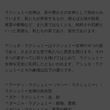
ラクシュミー女神は、富や豊かさの女神として崇められ
ています。私たちが所有するもの、例えば土地や財産、
家畜や穀物など、また形ではなくとも、純粋さや忍耐と
いった美徳も、私たちの富であり、栄光であります。
アシュタ・ラクシュミーはラクシュミー女神の８つの姿
であり、さまざまな形で私たちに恩恵を授けます。その
８つの姿すべてに祈りを捧げてはじめて、ラクシュミー
女神を完全に礼拝したともいわれます。アシュタ・ラク
シュミーとその象徴は以下の通りです。
＊アーディ・ラクシュミー（マハー・ラクシュミー）：
ラクシュミー女神の祖先型
＊ダナ・ラクシュミー：金、財
＊ダーニャ・ラクシュミー：穀物、豊穣
＊ガジャ・ラクシュミー：家畜や権力