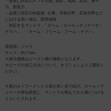
・金星に対応のメンタル面 : 知性、知識、意志、集中
力、創造力
・金星に対応の利益面 : 仕事、学術分野、芸術分野など
における高い地位、願望成就
・対応するマントラ : 「オーム・カールッティケーヤ・
ナマハ」、「オーム・フリーム・フーム・ナマハ」
原産国：ジャワ
サイズ：約７mm
※表示価格はビーズ１個の価格となります。
※ビーズの加工方法について、オプションよりご選択く
ださい。
６面のルドラークシャ３個を赤い糸で結び、カールッテ
ィケーヤ神を瞑想し、マントラを唱えてから身につける
とよいとされます。