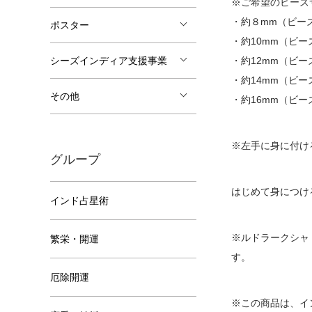
※ご希望のビーズ
・約８mm（ビー
ポスター
・約10mm（ビー
シーズインディア支援事業
・約12mm（ビー
・約14mm（ビー
その他
・約16mm（ビー
※左手に身に付け
グループ
はじめて身につけ
インド占星術
※ルドラークシャ
繁栄・開運
す。
厄除開運
※この商品は、イ