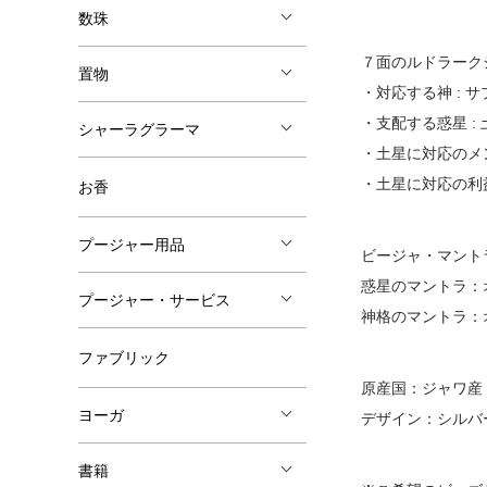
数珠
７面のルドラーク
置物
・対応する神 :
・支配する惑星 : 
シャーラグラーマ
・土星に対応のメン
・土星に対応の利益
お香
プージャー用品
ビージャ・マント
惑星のマントラ：
プージャー・サービス
神格のマントラ：
ファブリック
原産国：ジャワ産
ヨーガ
デザイン：シルバ
書籍