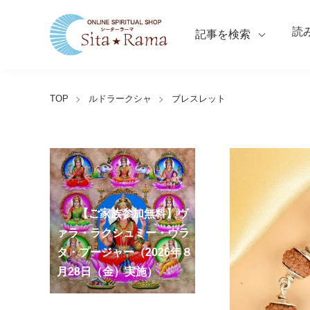
読
記事を検索
TOP
ルドラークシャ
ブレスレット
【ご家族参加無料】ラ
クシュミー・クベーラ・マ
【ご家族参加無料】クリシ
【ご家族参加無料】ア
【ご家族参加無料】ナ
【ご家族参加無料】ヴ
【ご家族参加無料】サ
【ご家族参加無料】ガ
【ご家族参加無料】マ
【ご家族参加無料】マ
第220回グループ・ホ
第221回グループ・ホ
ーディ・アマーヴァシャ
ンスリー・プージャー
ーガ・パンチャミー・プー
ァラ・ラクシュミー・ヴラ
ンカタハラ・チャトゥルテ
ュナ・ジャヤンティー・プ
ネーシャ・チャトゥルティ
ハーラクシュミー・ヴラ
ハーラヤー・アマーヴァシ
ーマ（ナーガ・パンチャミ
ーマ（ガーヤトリー・ジャ
ー・プージャー（2026年８
（2026年８月12日（水）実
ジャー（2026年８月17日
タ・プージャー（2026年８
ィー・プージャー（2026年
ージャー（2026年９月４日
ー・プージャー（2026年９
タ・プージャー（2026年９
ャー・プージャー（2026年
ー、2026年８月17日（月）
ヤンティー、2026年８月28
アンナダーナ・プロジェク
ポストコロナ福祉活動支援
月12日（水）実施）
施）
（月）実施）
月28日（金）実施）
８月31日（月）実施）
（金）実施）
月14日（月）実施）
月19日（土）実施）
10月10日（土）実施）
実施）
日（金）実施）
ト（食事の奉仕）
募金