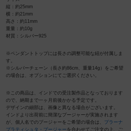
縦：約25mm
横：約21mm
高さ：約11mm
重量：約10g
材質：シルバー925
※ペンダントトップには長さの調整可能な紐が付属しま
す。
※シルバーチェーン（長さ約86cm、重量14g）をご希望
の場合は、オプションにてご選択ください。
※この商品は、インドでの受注製作品となっております
ので、納期まで一ヶ月前後かかる予定です。
デザインの細部は、画像と異なる場合がございます。
インドより出荷前に簡潔なプージャーが実施されます
が、個人名でのプージャーをご希望の場合は、
プラーナ
プラティシュタ・プージャー
を合わせてご注文の上、ご