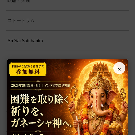
瞑想・実践
ストートラム
Sri Sai Satcharitra
フェスティバル
×
インド音楽
レシピ
スピリチュアルアイテム