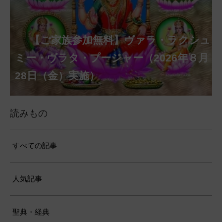
【ご家族参加無料】クリシュナ・ジャヤ
【ご家族参加無料】アーディ・アマー
【ご家族参加無料】ラクシュミー・ク
【ご家族参加無料】ナーガ・パンチャ
【ご家族参加無料】ヴァラ・ラクシュ
【ご家族参加無料】サンカタハラ・チ
【ご家族参加無料】ガネーシャ・チャ
【ご家族参加無料】マハーラクシュミ
【ご家族参加無料】マハーラヤー・ア
第220回グループ・ホーマ（ナーガ・
第221回グループ・ホーマ（ガーヤト
ヴァシャー・プージャー（2026年８月12
ベーラ・マンスリー・プージャー（2026
ミー・プージャー（2026年８月17日
ミー・ヴラタ・プージャー（2026年８月
ャトゥルティー・プージャー（2026年８
ンティー・プージャー（2026年９月４日
トゥルティー・プージャー（2026年９月
ー・ヴラタ・プージャー（2026年９月19
マーヴァシャー・プージャー（2026年10
パンチャミー、2026年８月17日（月）実
リー・ジャヤンティー、2026年８月28日
アンナダーナ・プロジェクト（食事の奉
日（水）実施）
年８月12日（水）実施）
（月）実施）
28日（金）実施）
月31日（月）実施）
（金）実施）
14日（月）実施）
日（土）実施）
月10日（土）実施）
施）
（金）実施）
仕）
ポストコロナ福祉活動支援募金
読みもの
すべての記事
人気記事
聖典・経典