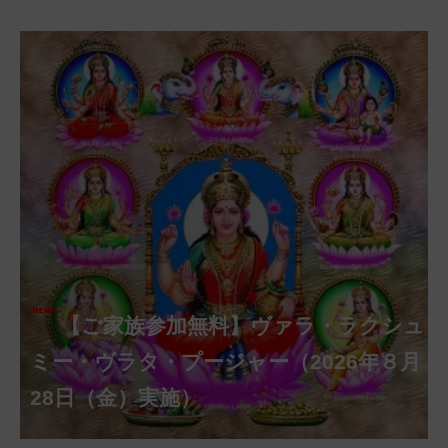
【ご家族参加無料】クリシュナ・ジャヤ
【ご家族参加無料】アーディ・アマー
【ご家族参加無料】ラクシュミー・ク
【ご家族参加無料】ナーガ・パンチャ
【ご家族参加無料】ヴァラ・ラクシュ
【ご家族参加無料】サンカタハラ・チ
【ご家族参加無料】ガネーシャ・チャ
【ご家族参加無料】マハーラクシュミ
【ご家族参加無料】マハーラヤー・ア
第220回グループ・ホーマ（ナーガ・
第221回グループ・ホーマ（ガーヤト
ヴァシャー・プージャー（2026年８月12
ベーラ・マンスリー・プージャー（2026
ミー・プージャー（2026年８月17日
ミー・ヴラタ・プージャー（2026年８月
ャトゥルティー・プージャー（2026年８
ンティー・プージャー（2026年９月４日
トゥルティー・プージャー（2026年９月
ー・ヴラタ・プージャー（2026年９月19
マーヴァシャー・プージャー（2026年10
パンチャミー、2026年８月17日（月）実
リー・ジャヤンティー、2026年８月28日
アンナダーナ・プロジェクト（食事の奉
日（水）実施）
年８月12日（水）実施）
（月）実施）
28日（金）実施）
月31日（月）実施）
（金）実施）
14日（月）実施）
日（土）実施）
月10日（土）実施）
施）
（金）実施）
仕）
ポストコロナ福祉活動支援募金