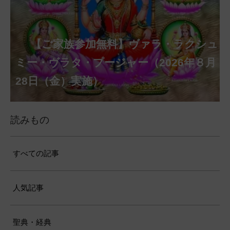
【ご家族参加無料】クリシュナ・ジャヤ
【ご家族参加無料】アーディ・アマー
【ご家族参加無料】ラクシュミー・ク
【ご家族参加無料】ナーガ・パンチャ
【ご家族参加無料】ヴァラ・ラクシュ
【ご家族参加無料】サンカタハラ・チ
【ご家族参加無料】ガネーシャ・チャ
【ご家族参加無料】マハーラクシュミ
【ご家族参加無料】マハーラヤー・ア
第220回グループ・ホーマ（ナーガ・
第221回グループ・ホーマ（ガーヤト
ヴァシャー・プージャー（2026年８月12
ベーラ・マンスリー・プージャー（2026
ミー・プージャー（2026年８月17日
ミー・ヴラタ・プージャー（2026年８月
ャトゥルティー・プージャー（2026年８
ンティー・プージャー（2026年９月４日
トゥルティー・プージャー（2026年９月
ー・ヴラタ・プージャー（2026年９月19
マーヴァシャー・プージャー（2026年10
パンチャミー、2026年８月17日（月）実
リー・ジャヤンティー、2026年８月28日
アンナダーナ・プロジェクト（食事の奉
日（水）実施）
年８月12日（水）実施）
（月）実施）
28日（金）実施）
月31日（月）実施）
（金）実施）
14日（月）実施）
日（土）実施）
月10日（土）実施）
施）
（金）実施）
仕）
ポストコロナ福祉活動支援募金
読みもの
すべての記事
人気記事
聖典・経典