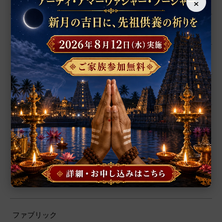
×
数珠
置物
シャーラグラーマ
お香
プージャー用品
プージャー・サービス
ファブリック