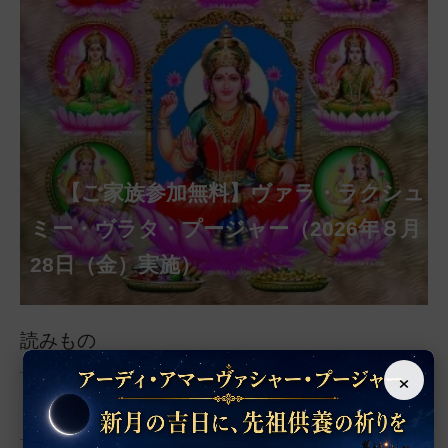
【ご家族参加無料】クリシュナ・ジャヤ
【ご家族参加無料】アーディ・アマー
【ご家族参加無料】ラクシュミー・ク
【ご家族参加無料】ナーガ・パンチャ
【ご家族参加無料】ヴァラ・ラクシュ
【ご家族参加無料】サンカタハラ・チ
【ご家族参加無料】ガネーシャ・チャ
【ご家族参加無料】マハーラクシュミ
第220回グループ・ホーマ（ナーガ・
第221回グループ・ホーマ（ガーヤト
ヴァシャー・プージャー（2026年８月12
ベーラ・マンスリー・プージャー（2026
ミー・プージャー（2026年８月17日
ミー・ヴラタ・プージャー（2026年８月
ャトゥルティー・プージャー（2026年８
ンティー・プージャー（2026年９月４日
トゥルティー・プージャー（2026年９月
ー・ヴラタ・プージャー（2026年９月19
パンチャミー、2026年８月17日（月）実
リー・ジャヤンティー、2026年８月28日
アンナダーナ・プロジェクト（食事の奉
日（水）実施）
年８月12日（水）実施）
（月）実施）
28日（金）実施）
月31日（月）実施）
（金）実施）
14日（月）実施）
日（土）実施）
施）
（金）実施）
仕）
ポストコロナ福祉活動支援募金
読みもの
×
すべての記事