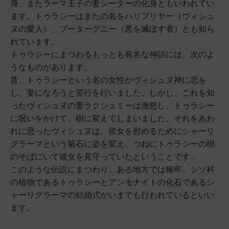
身、またラーマ王子の妻シーターの化身ともいわれてい
ます。トゥラシーはまたの名をハリプリヤー（ヴィシュ
ヌの愛人）、ブーターグニー（悪を滅ぼす者）とも知ら
れています。
トゥラシーにまつわるもっとも有名な神話には、次のよ
うなものがあります。
昔、トゥラシーという名の女性がヴィシュヌ神に恋を
し、妻になろうと苦行を行いました。しかし、これを知
ったヴィシュヌの妻ラクシュミーは激怒し、トゥラシー
に呪いをかけて、樹に変えてしまいました。それをあわ
れに思ったヴィシュヌは、彼女を慰めるためにシャーリ
グラーマという菊石に姿を変え、つねにトゥラシーの樹
のそばにいて彼女を見守っていたということです。
このような伝説にまつわり、ある地方では毎年、シソ科
の植物であるトゥラシーとアンモナイトの化石であるシ
ャーリグラーマの結婚式がいまでも行われているといい
ます。