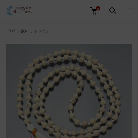
0
TOP
数珠
トゥラシー