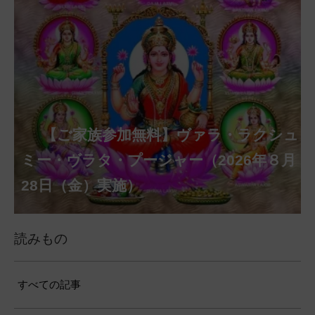
【ご家族参加無料】クリシュナ・ジャヤ
【ご家族参加無料】アーディ・アマー
【ご家族参加無料】ラクシュミー・ク
【ご家族参加無料】ナーガ・パンチャ
【ご家族参加無料】ヴァラ・ラクシュ
【ご家族参加無料】サンカタハラ・チ
【ご家族参加無料】ガネーシャ・チャ
【ご家族参加無料】マハーラクシュミ
第220回グループ・ホーマ（ナーガ・
第221回グループ・ホーマ（ガーヤト
ヴァシャー・プージャー（2026年８月12
ベーラ・マンスリー・プージャー（2026
ミー・プージャー（2026年８月17日
ミー・ヴラタ・プージャー（2026年８月
ャトゥルティー・プージャー（2026年８
ンティー・プージャー（2026年９月４日
トゥルティー・プージャー（2026年９月
ー・ヴラタ・プージャー（2026年９月19
パンチャミー、2026年８月17日（月）実
リー・ジャヤンティー、2026年８月28日
アンナダーナ・プロジェクト（食事の奉
日（水）実施）
年８月12日（水）実施）
（月）実施）
28日（金）実施）
月31日（月）実施）
（金）実施）
14日（月）実施）
日（土）実施）
施）
（金）実施）
仕）
ポストコロナ福祉活動支援募金
読みもの
すべての記事