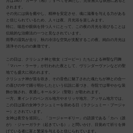
月は16の「カーラ（相）」すべてを満たし、完全無欠な状態にあると
されます。
その光には病を癒やし、精神を安定させ、魂に滋養を与える力がある
と信じられているため、人々は夜、月光浴を楽しみます。
特に、喘息や眼病を持つ人々にとって、この夜の月光を浴びることは
伝統的な治療法の一つと見なされています。
雨季の湿気が去り、秋の冷涼な空気が支配するこの夜、純白の月光は
清浄そのものの象徴です。
この日は、クリシュナ神と牧女（ゴーピー）たちによる神聖な円舞
「マハー・ラーサ」が行われた夜として、ヴリンダーヴァンなどの聖
地でも盛大に祝われます。
クリシュナ神が笛を吹き、その音色に魅了された魂たちが神との合一
の喜びの中で踊り明かしたという伝説に基づき、寺院では華やかな装
飾が施され、夜通しキールタン（聖歌）が歌われます。
一方、東インドのベンガル地方やオリッサ地方、アッサム地方では、
この日は富の女神ラクシュミーを崇める日（ラクシュミー・プージャ
ー）とされています。
女神は夜空を巡回し、「コージャーギリー」の語源である「カハ（誰
が）・ジャーガラナ（起きている）」と問いかけ、目覚めて祈りを捧
げている者に富と繁栄を与えると信じられています。