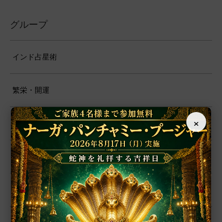
グループ
インド占星術
繁栄・開運
×
厄除開運
恋愛・結婚
学問・芸術