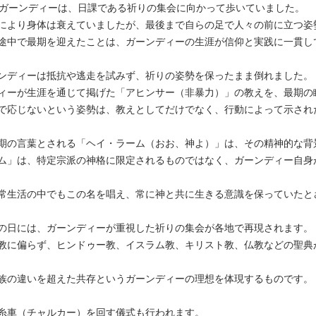
のガーンディーは、日課である祈りの集会に向かって歩いていました。
により身体は衰えていましたが、最後まで自らの足で人々の前に立つ姿
途中で最期を迎えたことは、ガーンディーの生涯が信仰と実践に一貫し
ンディーは抵抗や逃走を試みず、祈りの姿勢を保ったまま倒れました。
ィーが生涯を通じて掲げた「アヒンサー（非暴力）」の教えを、最期の
で応じないという姿勢は、教えとしてだけでなく、行動によって示され
期の言葉とされる「ヘイ・ラーム（おお、神よ）」は、その精神的な背
ム」は、特定宗派の神格に限定されるものではなく、ガーンディー自身
常生活の中でもこの名を唱え、常に神と共に生きる意識を保っていたと
の日には、ガーンディーが重視した祈りの集会が各地で再現されます。
教に偏らず、ヒンドゥー教、イスラム教、キリスト教、仏教などの聖典
族の違いを超えた共存というガーンディーの理想を体現するものです。
糸車（チャルカー）を回す儀式も行われます。