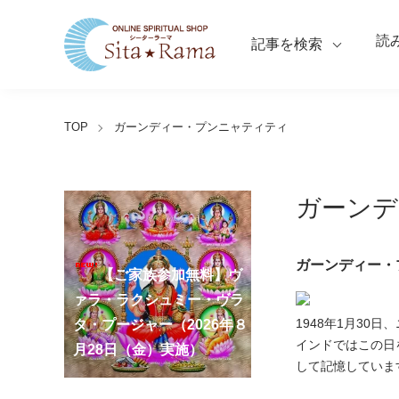
読
記事を検索
TOP
ガーンディー・プンニャティティ
ガーンデ
【ご家族参加無料】ラ
ガーンディー・
クシュミー・クベーラ・マ
【ご家族参加無料】クリシ
【ご家族参加無料】ア
【ご家族参加無料】ナ
【ご家族参加無料】ヴ
【ご家族参加無料】サ
【ご家族参加無料】ガ
【ご家族参加無料】マ
【ご家族参加無料】マ
第220回グループ・ホ
第221回グループ・ホ
ーディ・アマーヴァシャ
ンスリー・プージャー
ーガ・パンチャミー・プー
ァラ・ラクシュミー・ヴラ
ンカタハラ・チャトゥルテ
ュナ・ジャヤンティー・プ
ネーシャ・チャトゥルティ
ハーラクシュミー・ヴラ
ハーラヤー・アマーヴァシ
ーマ（ナーガ・パンチャミ
ーマ（ガーヤトリー・ジャ
1948年1月3
ー・プージャー（2026年８
（2026年８月12日（水）実
ジャー（2026年８月17日
タ・プージャー（2026年８
ィー・プージャー（2026年
ージャー（2026年９月４日
ー・プージャー（2026年９
タ・プージャー（2026年９
ャー・プージャー（2026年
ー、2026年８月17日（月）
ヤンティー、2026年８月28
アンナダーナ・プロジェク
ポストコロナ福祉活動支援
インドではこの日
月12日（水）実施）
施）
（月）実施）
月28日（金）実施）
８月31日（月）実施）
（金）実施）
月14日（月）実施）
月19日（土）実施）
10月10日（土）実施）
実施）
日（金）実施）
ト（食事の奉仕）
募金
して記憶していま