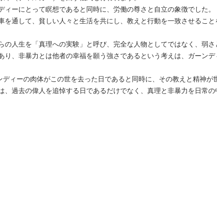
ディーにとって瞑想であると同時に、労働の尊さと自立の象徴でした。
車を通して、貧しい人々と生活を共にし、教えと行動を一致させること
らの人生を「真理への実験」と呼び、完全な人物としてではなく、弱さ
あり、非暴力とは他者の幸福を願う強さであるという考えは、ガーンデ
ーンディーの肉体がこの世を去った日であると同時に、その教えと精神が
は、過去の偉人を追悼する日であるだけでなく、真理と非暴力を日常の