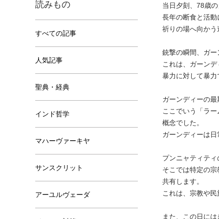
読みもの
当日夕刻、78歳
長年の断食と活動
祈りの場へ向かう
すべての記事
銃撃の瞬間、ガー
人気記事
これは、ガーンデ
暴力に対して暴力
聖典・経典
ガーンディーの最
ここでいう「ラー
インド哲学
概念でした。
ガーンディーは日
マハーヴァーキヤ
プンニャティティ
サンスクリット
そこでは特定の宗
共有します。
これは、宗教や民
アーユルヴェーダ
また、この日には