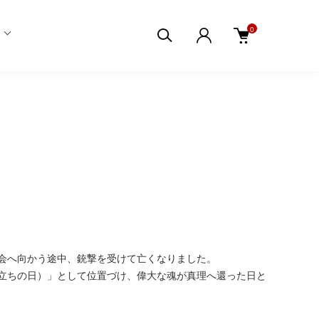
0
集会へ向かう途中、銃撃を受けて亡くなりました。
立ちの日）」として位置づけ、偉大な魂が真理へ還った日と