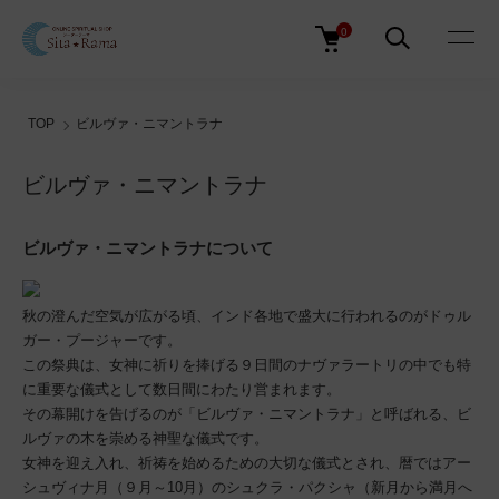
0
TOP
ビルヴァ・ニマントラナ
ビルヴァ・ニマントラナ
ビルヴァ・ニマントラナについて
秋の澄んだ空気が広がる頃、インド各地で盛大に行われるのがドゥル
ガー・プージャーです。
この祭典は、女神に祈りを捧げる９日間のナヴァラートリの中でも特
に重要な儀式として数日間にわたり営まれます。
その幕開けを告げるのが「ビルヴァ・ニマントラナ」と呼ばれる、ビ
ルヴァの木を崇める神聖な儀式です。
女神を迎え入れ、祈祷を始めるための大切な儀式とされ、暦ではアー
シュヴィナ月（９月～10月）のシュクラ・パクシャ（新月から満月へ