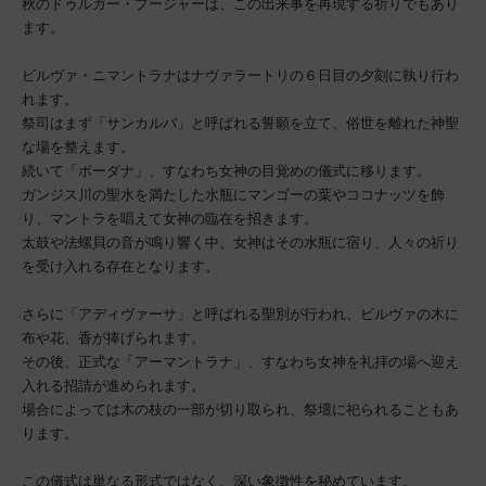
秋のドゥルガー・プージャーは、この出来事を再現する祈りでもあり
ます。
ビルヴァ・ニマントラナはナヴァラートリの６日目の夕刻に執り行わ
れます。
祭司はまず「サンカルパ」と呼ばれる誓願を立て、俗世を離れた神聖
な場を整えます。
続いて「ボーダナ」、すなわち女神の目覚めの儀式に移ります。
ガンジス川の聖水を満たした水瓶にマンゴーの葉やココナッツを飾
り、マントラを唱えて女神の臨在を招きます。
太鼓や法螺貝の音が鳴り響く中、女神はその水瓶に宿り、人々の祈り
を受け入れる存在となります。
さらに「アディヴァーサ」と呼ばれる聖別が行われ、ビルヴァの木に
布や花、香が捧げられます。
その後、正式な「アーマントラナ」、すなわち女神を礼拝の場へ迎え
入れる招請が進められます。
場合によっては木の枝の一部が切り取られ、祭壇に祀られることもあ
ります。
この儀式は単なる形式ではなく、深い象徴性を秘めています。