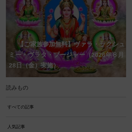
【ご家族参加無料】クリシュナ・ジャヤ
【ご家族参加無料】アーディ・アマー
【ご家族参加無料】ラクシュミー・ク
【ご家族参加無料】ナーガ・パンチャ
【ご家族参加無料】ヴァラ・ラクシュ
【ご家族参加無料】サンカタハラ・チ
【ご家族参加無料】ガネーシャ・チャ
【ご家族参加無料】マハーラクシュミ
【ご家族参加無料】マハーラヤー・ア
第220回グループ・ホーマ（ナーガ・
第221回グループ・ホーマ（ガーヤト
ヴァシャー・プージャー（2026年８月12
ベーラ・マンスリー・プージャー（2026
ミー・プージャー（2026年８月17日
ミー・ヴラタ・プージャー（2026年８月
ャトゥルティー・プージャー（2026年８
ンティー・プージャー（2026年９月４日
トゥルティー・プージャー（2026年９月
ー・ヴラタ・プージャー（2026年９月19
マーヴァシャー・プージャー（2026年10
パンチャミー、2026年８月17日（月）実
リー・ジャヤンティー、2026年８月28日
アンナダーナ・プロジェクト（食事の奉
日（水）実施）
年８月12日（水）実施）
（月）実施）
28日（金）実施）
月31日（月）実施）
（金）実施）
14日（月）実施）
日（土）実施）
月10日（土）実施）
施）
（金）実施）
仕）
ポストコロナ福祉活動支援募金
読みもの
すべての記事
人気記事