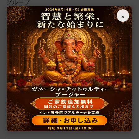
グループ
×
インド占星術
繁栄・開運
厄除開運
恋愛・結婚
学問・芸術
霊性