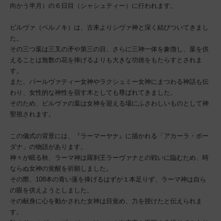
向かう半月）の６日目（シャシュティー）に行われます。
ビルヴァ（ベルノキ）は、古来よりシヴァ神と深く結びついてきまし
た。
その三つ葉は三叉の矛や第三の目、さらに三神一体を象徴し、葉を供
えることは無数の花を捧げるよりも大きな功徳をもたらすとされま
す。
また、パールヴァティー女神やラクシュミー女神にまつわる神話も伝
わり、女性的な神性を宿す木としても尊ばれてきました。
そのため、ビルヴァの葉は女神を迎える場にふさわしいものとして神
聖視されます。
この儀式の背景には、『ラーマーヤナ』に描かれる「アカーラ・ボー
ダナ」の物語があります。
神々が眠る秋、ラーマ神は羅刹王ラーヴァナとの戦いに臨むため、時
ならぬ女神の覚醒を祈願しました。
その際、108本の青い蓮を捧げるはずが１本足りず、ラーマ神は自ら
の眼を供えようとしました。
その献身に心を動かされた女神は目覚め、力を授けたと伝えられま
す。