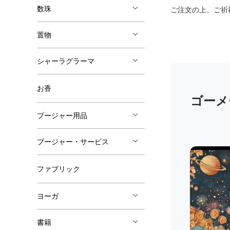
数珠
ご注文の上、ご祈
置物
シャーラグラーマ
お香
プージャー用品
プージャー・サービス
ファブリック
ヨーガ
書籍