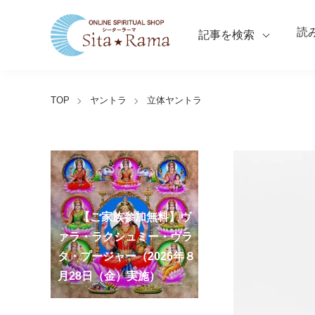
読
記事を検索
TOP
ヤントラ
立体ヤントラ
【ご家族参加無料】ラ
クシュミー・クベーラ・マ
【ご家族参加無料】クリシ
【ご家族参加無料】ア
【ご家族参加無料】ナ
【ご家族参加無料】ヴ
【ご家族参加無料】サ
【ご家族参加無料】ガ
【ご家族参加無料】マ
第220回グループ・ホ
第221回グループ・ホ
ーディ・アマーヴァシャ
ンスリー・プージャー
ーガ・パンチャミー・プー
ァラ・ラクシュミー・ヴラ
ンカタハラ・チャトゥルテ
ュナ・ジャヤンティー・プ
ネーシャ・チャトゥルティ
ハーラクシュミー・ヴラ
ーマ（ナーガ・パンチャミ
ーマ（ガーヤトリー・ジャ
ー・プージャー（2026年８
（2026年８月12日（水）実
ジャー（2026年８月17日
タ・プージャー（2026年８
ィー・プージャー（2026年
ージャー（2026年９月４日
ー・プージャー（2026年９
タ・プージャー（2026年９
ー、2026年８月17日（月）
ヤンティー、2026年８月28
アンナダーナ・プロジェク
ポストコロナ福祉活動支援
月12日（水）実施）
施）
（月）実施）
月28日（金）実施）
８月31日（月）実施）
（金）実施）
月14日（月）実施）
月19日（土）実施）
実施）
日（金）実施）
ト（食事の奉仕）
募金