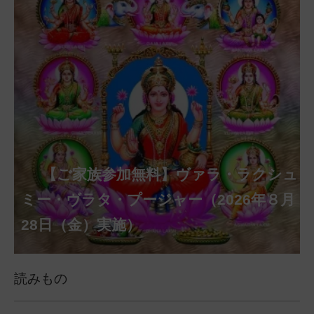
【ご家族参加無料】クリシュナ・ジャヤ
【ご家族参加無料】アーディ・アマー
【ご家族参加無料】ラクシュミー・ク
【ご家族参加無料】ナーガ・パンチャ
【ご家族参加無料】ヴァラ・ラクシュ
【ご家族参加無料】サンカタハラ・チ
【ご家族参加無料】ガネーシャ・チャ
【ご家族参加無料】マハーラクシュミ
【ご家族参加無料】マハーラヤー・ア
第220回グループ・ホーマ（ナーガ・
第221回グループ・ホーマ（ガーヤト
ヴァシャー・プージャー（2026年８月12
ベーラ・マンスリー・プージャー（2026
ミー・プージャー（2026年８月17日
ミー・ヴラタ・プージャー（2026年８月
ャトゥルティー・プージャー（2026年８
ンティー・プージャー（2026年９月４日
トゥルティー・プージャー（2026年９月
ー・ヴラタ・プージャー（2026年９月19
マーヴァシャー・プージャー（2026年10
パンチャミー、2026年８月17日（月）実
リー・ジャヤンティー、2026年８月28日
アンナダーナ・プロジェクト（食事の奉
日（水）実施）
年８月12日（水）実施）
（月）実施）
28日（金）実施）
月31日（月）実施）
（金）実施）
14日（月）実施）
日（土）実施）
月10日（土）実施）
施）
（金）実施）
仕）
ポストコロナ福祉活動支援募金
読みもの