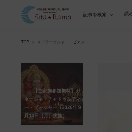
読
記事を検索
TOP
ルドラークシャ
ピアス
【ご家族参加無料】ラ
クシュミー・クベーラ・マ
【ご家族参加無料】クリシ
【ご家族参加無料】ア
【ご家族参加無料】ナ
【ご家族参加無料】ヴ
【ご家族参加無料】サ
【ご家族参加無料】ガ
【ご家族参加無料】マ
【ご家族参加無料】マ
第220回グループ・ホ
第221回グループ・ホ
ーディ・アマーヴァシャ
ンスリー・プージャー
ーガ・パンチャミー・プー
ァラ・ラクシュミー・ヴラ
ンカタハラ・チャトゥルテ
ュナ・ジャヤンティー・プ
ネーシャ・チャトゥルティ
ハーラクシュミー・ヴラ
ハーラヤー・アマーヴァシ
ーマ（ナーガ・パンチャミ
ーマ（ガーヤトリー・ジャ
ー・プージャー（2026年８
（2026年８月12日（水）実
ジャー（2026年８月17日
タ・プージャー（2026年８
ィー・プージャー（2026年
ージャー（2026年９月４日
ー・プージャー（2026年９
タ・プージャー（2026年９
ャー・プージャー（2026年
ー、2026年８月17日（月）
ヤンティー、2026年８月28
アンナダーナ・プロジェク
ポストコロナ福祉活動支援
月12日（水）実施）
施）
（月）実施）
月28日（金）実施）
８月31日（月）実施）
（金）実施）
月14日（月）実施）
月19日（土）実施）
10月10日（土）実施）
実施）
日（金）実施）
ト（食事の奉仕）
募金