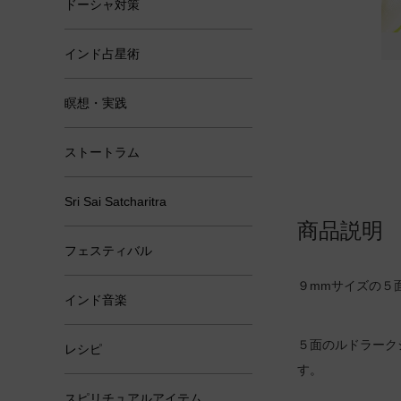
ドーシャ対策
インド占星術
瞑想・実践
ストートラム
Sri Sai Satcharitra
商品説明
フェスティバル
９mmサイズの５
インド音楽
５面のルドラーク
レシピ
す。
スピリチュアルアイテム