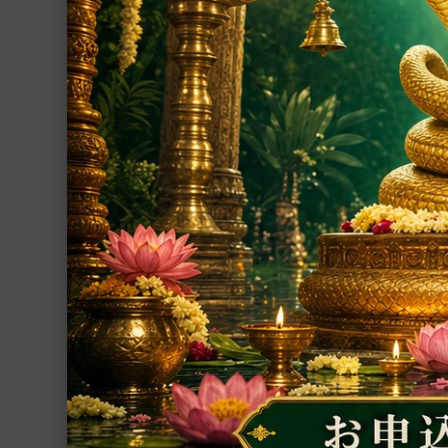
ポスター
シーズインディア支援事業
その他
グループ
インド占星術
繁栄・開運
厄除開運