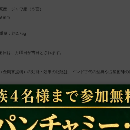
原産：ジャワ産（５面）
９mm
重量：約2.75g
る日は、月曜日が吉日とされます。
（金剛菩提樹）の効能・効果の記述は、インド古代の聖典や占星術師の
ンドでの受注製作品となっておりますので、納期まで一ヶ月前後かかる
、また、金の相場の変動によって、価格が変更になる場合がございます
、画像と異なる場合がございます。
に簡潔なプージャーが実施されますが、個人名でのプージャーをご希望