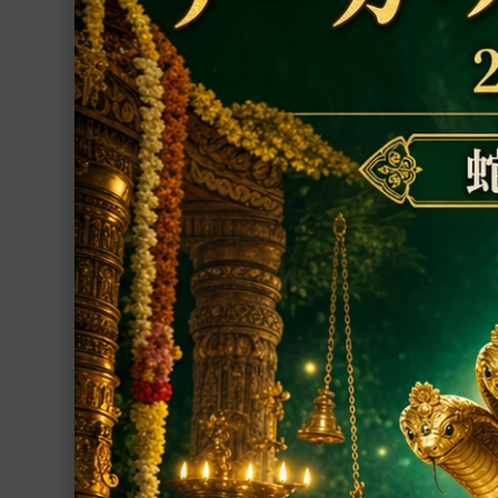
ご注文の上、ご祈
数珠
置物
シャーラグラーマ
お香
プージャー用品
プージャー・サービス
ファブリック
ヨーガ
書籍