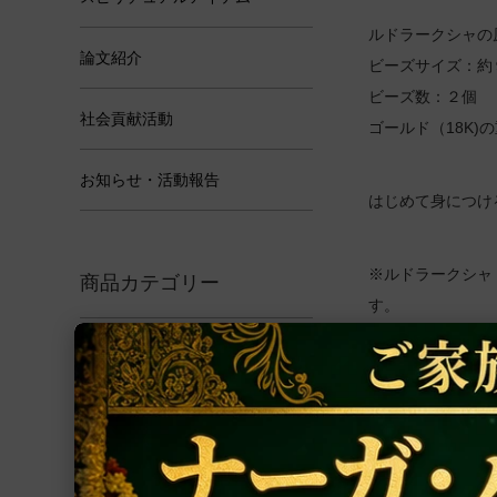
ルドラークシャの
論文紹介
ビーズサイズ：約
ビーズ数：２個
社会貢献活動
ゴールド（18K)の
お知らせ・活動報告
はじめて身につけ
※ルドラークシャ
商品カテゴリー
す。
アクセサリー
※この商品は、イ
ルドラークシャ
完成品の金の重量
デザインの細部は
ヤントラ
インドより出荷前