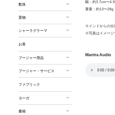
幅：約3.7cm〜4.9
数珠
重量：約13〜28g
置物
※インドからの出
シャーラグラーマ
※写真はイメージ
お香
Mantra Audio
プージャー用品
プージャー・サービス
ファブリック
ヨーガ
書籍