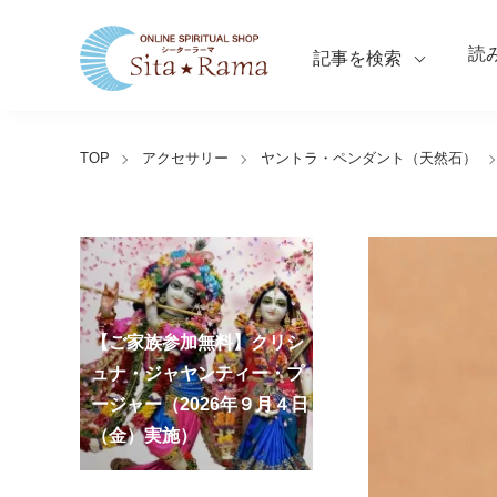
読
記事を検索
TOP
アクセサリー
ヤントラ・ペンダント（天然石）
【ご家族参加無料】クリシ
【ご家族参加無料】ナ
【ご家族参加無料】ヴ
【ご家族参加無料】サ
【ご家族参加無料】ガ
【ご家族参加無料】マ
【ご家族参加無料】マ
第220回グループ・ホ
第221回グループ・ホ
ーガ・パンチャミー・プー
ァラ・ラクシュミー・ヴラ
ンカタハラ・チャトゥルテ
ュナ・ジャヤンティー・プ
ネーシャ・チャトゥルティ
ハーラクシュミー・ヴラ
ハーラヤー・アマーヴァシ
ーマ（ナーガ・パンチャミ
ーマ（ガーヤトリー・ジャ
ジャー（2026年８月17日
タ・プージャー（2026年８
ィー・プージャー（2026年
ージャー（2026年９月４日
ー・プージャー（2026年９
タ・プージャー（2026年９
ャー・プージャー（2026年
ー、2026年８月17日（月）
ヤンティー、2026年８月28
アンナダーナ・プロジェク
ポストコロナ福祉活動支援
（月）実施）
月28日（金）実施）
８月31日（月）実施）
（金）実施）
月14日（月）実施）
月19日（土）実施）
10月10日（土）実施）
実施）
日（金）実施）
ト（食事の奉仕）
募金