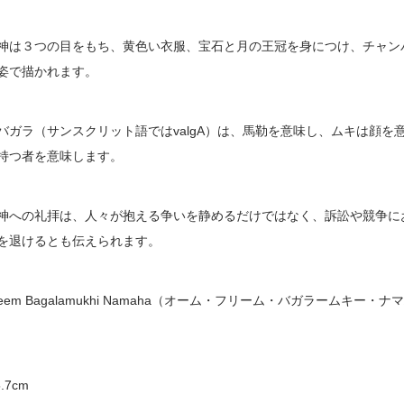
神は３つの目をもち、黄色い衣服、宝石と月の王冠を身につけ、チャン
姿で描かれます。
バガラ（サンスクリット語ではvalgA）は、馬勒を意味し、ムキは顔
持つ者を意味します。
神への礼拝は、人々が抱える争いを静めるだけではなく、訴訟や競争に
を退けるとも伝えられます。
eem Bagalamukhi Namaha（オーム・フリーム・バガラームキー・ナ
.7cm