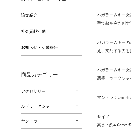
バガラームキー女
論文紹介
手で敵を突き刺す
社会貢献活動
バガラームキーの
お知らせ・活動報告
え、支配する力を
バガラームキー女
商品カテゴリー
悪霊、ヤークシャ
アクセサリー
マントラ：Om Hr
ルドラークシャ
サイズ
ヤントラ
高さ：約4.6cm〜5