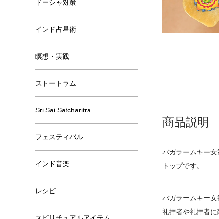
ドーシャ対策
インド占星術
瞑想・実践
ストートラム
Sri Sai Satcharitra
商品説明
フェスティバル
バガラームキー女
インド音楽
トップです。
レシピ
バガラームキー女
礼拝者や礼拝者に
スピリチュアルアイテム