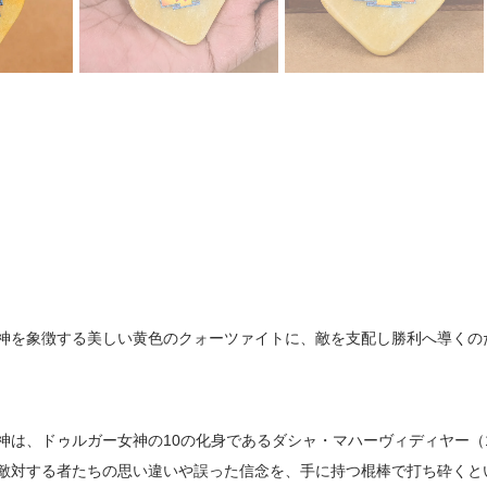
神を象徴する美しい黄色のクォーツァイトに、敵を支配し勝利へ導くの
神は、ドゥルガー女神の10の化身であるダシャ・マハーヴィディヤー（
敵対する者たちの思い違いや誤った信念を、手に持つ棍棒で打ち砕くと