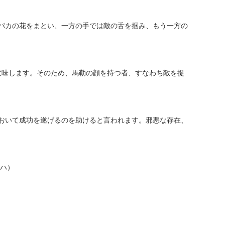
パカの花をまとい、一方の手では敵の舌を掴み、もう一方の
を意味します。そのため、馬勒の顔を持つ者、すなわち敵を捉
おいて成功を遂げるのを助けると言われます。邪悪な存在、
マハ）