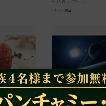
られた美しいフレーム
7,130円(税込)
マーン（約27g）（受注
サディサティ・ドーシャ解消のため
ジャー（１年間定期実施サービス）