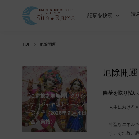
読
記事を検索
TOP
厄除開運
厄除開運
【ご家族参加無料】ラ
障壁を取り払い
クシュミー・クベーラ・マ
【ご家族参加無料】クリシ
【ご家族参加無料】ア
【ご家族参加無料】ナ
【ご家族参加無料】ヴ
【ご家族参加無料】サ
【ご家族参加無料】ガ
【ご家族参加無料】マ
第220回グループ・ホ
第221回グループ・ホ
ーディ・アマーヴァシャ
ンスリー・プージャー
ーガ・パンチャミー・プー
ァラ・ラクシュミー・ヴラ
ンカタハラ・チャトゥルテ
ュナ・ジャヤンティー・プ
ネーシャ・チャトゥルティ
ハーラクシュミー・ヴラ
ーマ（ナーガ・パンチャミ
ーマ（ガーヤトリー・ジャ
人生における
ー・プージャー（2026年８
（2026年８月12日（水）実
ジャー（2026年８月17日
タ・プージャー（2026年８
ィー・プージャー（2026年
ージャー（2026年９月４日
ー・プージャー（2026年９
タ・プージャー（2026年９
ー、2026年８月17日（月）
ヤンティー、2026年８月28
アンナダーナ・プロジェク
ポストコロナ福祉活動支援
月12日（水）実施）
施）
（月）実施）
月28日（金）実施）
８月31日（月）実施）
（金）実施）
月14日（月）実施）
月19日（土）実施）
実施）
日（金）実施）
ト（食事の奉仕）
募金
神聖なエネル
す。それ故、