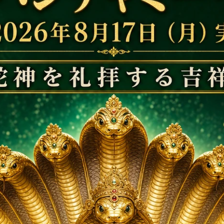
（ヘソナイト）に彫刻さ
７年半続く土星のサディサティの影
ネルギーを寄せ付けいな
和するためのもっともシンプルなプ
ー
28,000円(税込)