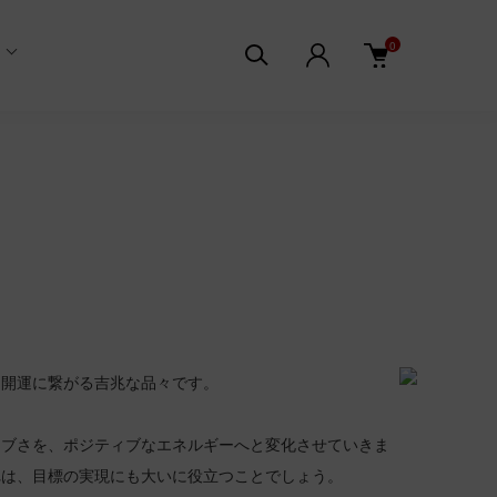
0
。開運に繋がる吉兆な品々です。
ィブさを、ポジティブなエネルギーへと変化させていきま
れは、目標の実現にも大いに役立つことでしょう。