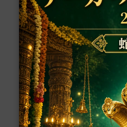
美しいゴーメーダ
数珠
れた、否定的なエ
いハヌマーン神
置物
49,900円(税込)
シャーラグラーマ
お香
プージャー用品
プージャー・サービス
ファブリック
ヨーガ
書籍