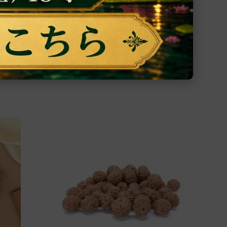
ーム、
ハヌマーン神の壁掛け（真鍮製、高さ約21
cm）（受注製作）
ガネー
信愛と献身のシンボルであり悪を寄せ付け
インさ
ないハヌマーン神がデザインされた壁掛け
20,500円(税込)