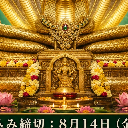
真鍮製、高さ約21cm、
ガネーシャ神像（真鍮製、高さ約23
注製作）
約4.63kg）（受注製作）
り払い繁栄や幸福をもた
あらゆる障壁を取り払い繁栄や幸福
の神像
らすガネーシャ神の神像
74,000円(税込)