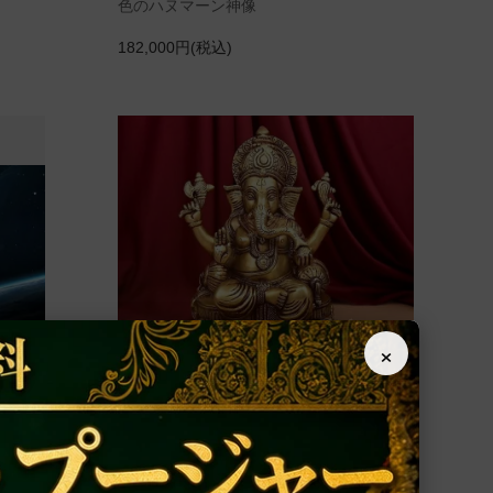
色のハヌマーン神像
182,000円(税込)
×
のプー
ガネーシャ神像（真鍮製、高さ約23cm、
約5.04kg）（受注製作）