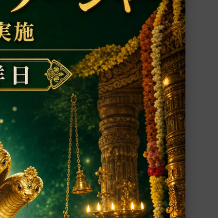
響を緩
あらゆる障壁を取り払い繁栄や幸福をもた
ージャ
らすガネーシャ神の神像
80,600円(税込)