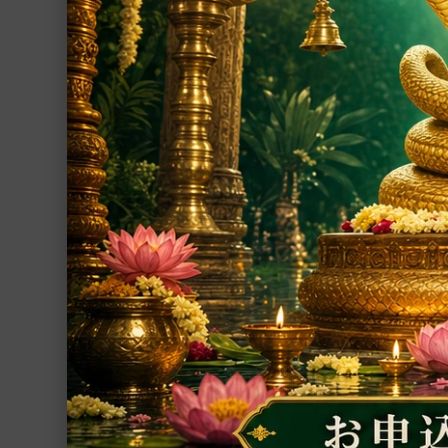
ガネーシャ神像（
約4.72kg）（受
ポスター
あらゆる障壁を取
らすガネーシャ神
シーズインディア支援事業
79,800円(税込)
その他
グループ
インド占星術
繁栄・開運
厄除開運