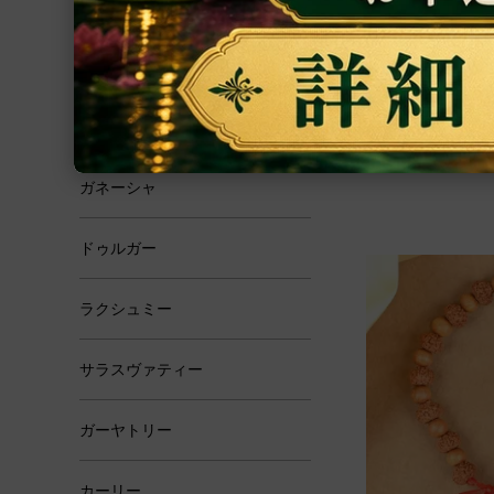
恋愛・結婚
ガネーシャ神像（
約3.27kg）（受
学問・芸術
あらゆる障壁を取
らすガネーシャ神
霊性
57,900円(税込)
ガネーシャ
ドゥルガー
ラクシュミー
サラスヴァティー
ガーヤトリー
カーリー