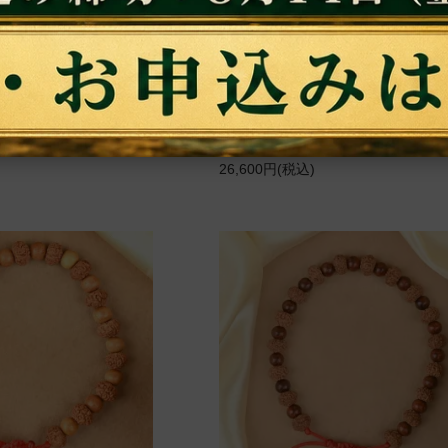
真鍮製、高さ約20cm、
ガネーシャ神の壁掛け（真鍮製、オ
注製作）
高さ約19cm）（受注製作）
り払い繁栄や幸福をもた
あらゆる障壁を払い幸運をもたらす
の神像
シャ神が、聖音オームとともにデザ
れた壁掛け
26,600円(税込)