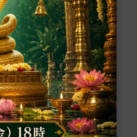
cm、
ガネーシャ神像（真鍮製、高さ約23cm、
約4.00kg）（受注製作）
をもた
あらゆる障壁を取り払い繁栄や幸福をもた
らすガネーシャ神の神像
91,800円(税込)