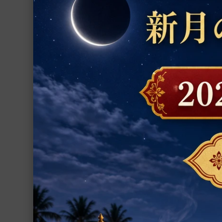
数珠
置物
シャーラグラーマ
お香
第221回グルー
ー・ジャヤンティー
プージャー用品
（金）実施）
神聖なシュラーヴ
プージャー・サービス
ダの母として最高
リー女神を礼拝す
ープホーマ
ファブリック
1,000円(税込)
ヨーガ
書籍