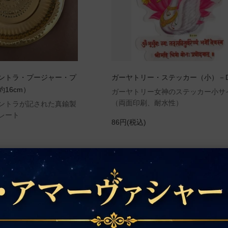
ントラ・プージャー・プ
ガーヤトリー・ステッカー（小）－D
16cm）
ガーヤトリー女神のステッカー小サ
（両面印刷、耐水性）
ントラが記された真鍮製
レート
86円(税込)