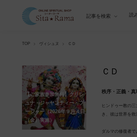
読
記事を検索
TOP
ヴィシュヌ
ＣＤ
ＣＤ
秩序・正義・真
【ご家族参加無料】クリシ
【ご家族参加無料】ナ
【ご家族参加無料】ヴ
【ご家族参加無料】サ
【ご家族参加無料】ガ
【ご家族参加無料】マ
【ご家族参加無料】マ
第220回グループ・ホ
第221回グループ・ホ
ーガ・パンチャミー・プー
ァラ・ラクシュミー・ヴラ
ンカタハラ・チャトゥルテ
ュナ・ジャヤンティー・プ
ネーシャ・チャトゥルティ
ハーラクシュミー・ヴラ
ハーラヤー・アマーヴァシ
ーマ（ナーガ・パンチャミ
ーマ（ガーヤトリー・ジャ
ヒンドゥー教の三
ジャー（2026年８月17日
タ・プージャー（2026年８
ィー・プージャー（2026年
ージャー（2026年９月４日
ー・プージャー（2026年９
タ・プージャー（2026年９
ャー・プージャー（2026年
ー、2026年８月17日（月）
ヤンティー、2026年８月28
アンナダーナ・プロジェク
ポストコロナ福祉活動支援
き、彼は世界を救
（月）実施）
月28日（金）実施）
８月31日（月）実施）
（金）実施）
月14日（月）実施）
月19日（土）実施）
10月10日（土）実施）
実施）
日（金）実施）
ト（食事の奉仕）
募金
ダルマの修復者で