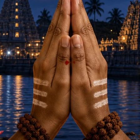
ントラ・プージャー・プ
ガネーシャ・ガーヤトリー・マント
30cm）
ングル（銅製）
ントラが記された真鍮製
ガネーシャ神のガーヤトリー・マン
レート
刻まれた浄化作用の高い銅製のバン
1,840円(税込)