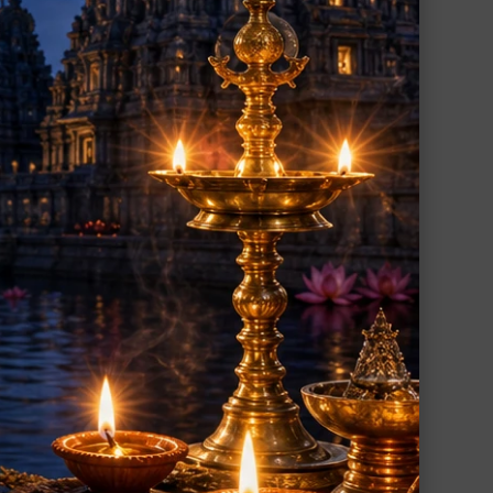
ラ・バ
ドゥルガー・ガーヤトリー・マントラ・バ
ングル（パンチャローカム）
トラが
ドゥルガー女神のガーヤトリー・マントラ
グル
が刻まれた浄化作用の高い銅製のバングル
1,840円(税込)