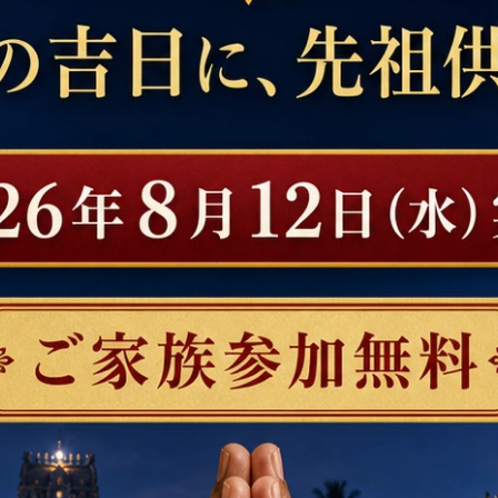
プ・ホーマ（ガーヤトリ
銅製プージャー容器セット
、2026年８月28日
アムリタや聖水を入れるための銅製
ット
ァナ月の満月に、ヴェー
5,730円(税込)
の知識を授けるガーヤト
るインドの聖地でのグル