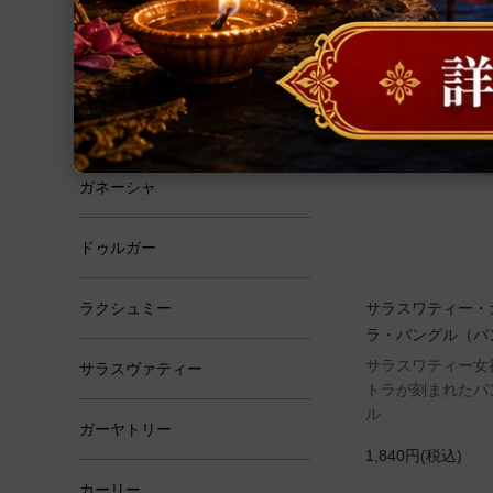
恋愛・結婚
学問・芸術
霊性
ガネーシャ
ドゥルガー
ラクシュミー
サラスワティー・
ラ・バングル（パ
サラスワティー女
サラスヴァティー
トラが刻まれたパ
ル
ガーヤトリー
1,840円(税込)
カーリー