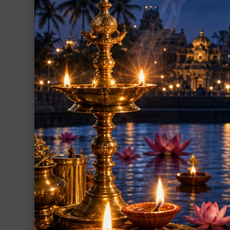
ポスター
シーズインディア支援事業
その他
グループ
ガーヤトリー・マ
レート（真鍮製、約
インド占星術
ガーヤトリー・マ
のプージャー・プ
繁栄・開運
4,350円(税込)
厄除開運