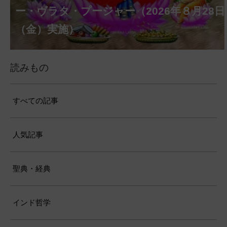
ァシャー・プージャー（2026年８月12日
ーラ・マンスリー・プージャー（2026年８
ー・プージャー（2026年８月17日（月）実
ー・ヴラタ・プージャー（2026年８月28日
トゥルティー・プージャー（2026年８月31
ティー・プージャー（2026年９月４日
ゥルティー・プージャー（2026年９月14日
ー・ヴラタ・プージャー（2026年９月19日
ー・ジャヤンティー、2026年８月28日
アンナダーナ・プロジェクト（食事の奉
第220回グループ・ホーマ（ナーガ・パ
（水）実施）
月12日（水）実施）
施）
（金）実施）
日（月）実施）
（金）実施）
（月）実施）
（土）実施）
ンチャミー、2026年８月17日（月）実施）
（金）実施）
仕）
ポストコロナ福祉活動支援募金
読みもの
すべての記事
人気記事
聖典・経典
インド哲学