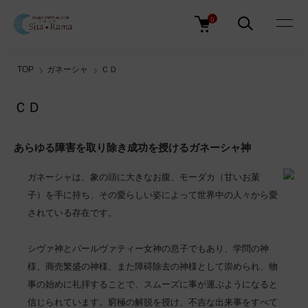
0
TOP
ガネーシャ
ＣＤ
ＣＤ
あらゆる障害を取り除き成功を授けるガネーシャ神
ガネーシャは、象の頭に大きなお腹、モーダカ（甘いお菓
子）を手に持ち、その愛らしい姿によって世界中の人々から愛
されている存在です。
シヴァ神とパールヴァティー女神の息子でもあり、学問の神
様、商売繁盛の神様、また障碍除去の神様として崇められ、物
事の始めに礼拝することで、スムーズに事が運ぶようになると
信じられています。窮極の解脱を授け、不吉な出来事をすべて