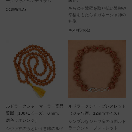
製作）
ークシャのペンデュラム
あらゆる障壁を取り払い繁栄や
2,010円(税込)
幸福をもたらすガネーシャ神の
神像
16,200円(税込)
ルドラークシャ・マーラー高品
ルドラークシャ・ブレスレット
質版（108+1ビーズ、６mm、
（ジャワ産、12mmサイズ）
房色：オレンジ）
シンプルなジャワ産の５面ルド
ラークシャ・ブレスレット
シヴァ神の涙という意味のルド