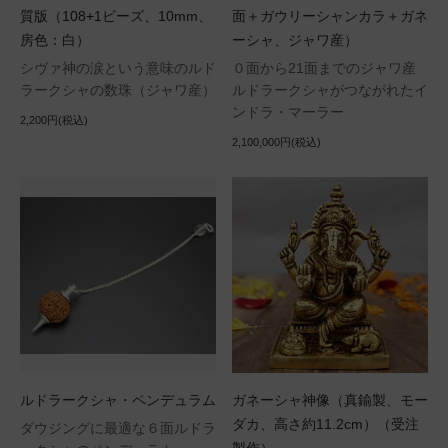
質版（108+1ビーズ、10mm、
面＋ガウリーシャンカラ＋ガネ
房色：白）
ーシャ、ジャワ産）
シヴァ神の涙という意味のルド
０面から21面までのジャワ産
ラークシャの数珠（ジャワ産）
ルドラークシャがつながれたイ
ンドラ・マーラー
2,200円(税込)
2,100,000円(税込)
ルドラークシャ・ペンデュラム
ガネーシャ神像（真鍮製、モー
ダカ、高さ約11.2cm）（受注
ダウジングに最適な６面ルドラ