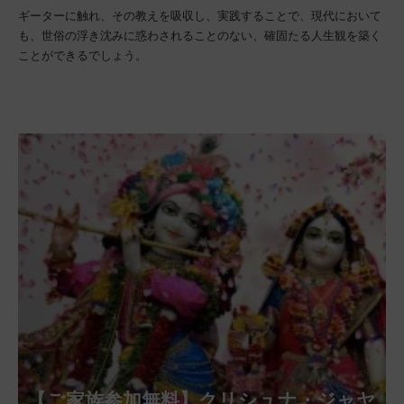
ギーターに触れ、その教えを吸収し、実践することで、現代において
も、世俗の浮き沈みに惑わされることのない、確固たる人生観を築く
ことができるでしょう。
【ご家族参加無料】クリシュナ・ジャヤ
【ご家族参加無料】ナーガ・パンチャ
【ご家族参加無料】ヴァラ・ラクシュ
【ご家族参加無料】サンカタハラ・チ
【ご家族参加無料】ガネーシャ・チャ
【ご家族参加無料】マハーラクシュミ
【ご家族参加無料】マハーラヤー・ア
第220回グループ・ホーマ（ナーガ・
第221回グループ・ホーマ（ガーヤト