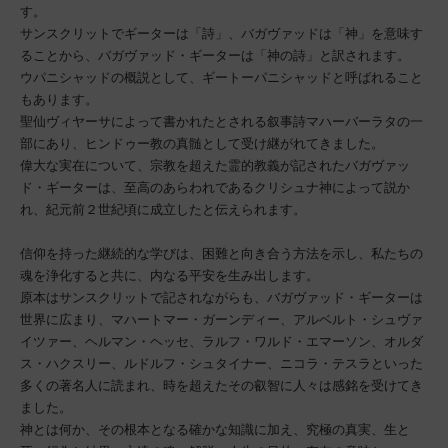
す。
サンスクリットでギーターは「詩」、バガヴァッドは「神」を意味す
ることから、バガヴァッド・ギーターは「神の詩」と訳されます。
ウパニシャッドの概説として、ギートーパニシャッドと呼ばれること
もあります。
聖仙ヴィヤーサによって書かれたとされる叙事詩マハーバーラタの一
部にあり、ヒンドゥー教の真髄として受け継がれてきました。
偉大な実在について、宗教を超えた霊的教義が記されたバガヴァッ
ド・ギーターは、至高のあらわれであるクリシュナ神によって説か
れ、紀元前２世紀頃に成立したと伝えられます。
信仰を持った継続的な学びは、困難と向き合う方法を示し、私たちの
魂を浄化すると共に、内なる平安を生み出します。
原本はサンスクリットで記されながらも、バガヴァッド・ギーターは
世界に広まり、マハートマー・ガーンディー、アルベルト・シュヴァ
イツァー、ヘルマン・ヘッセ、ラルフ・ワルド・エマーソン、オルダ
ス・ハクスリー、ルドルフ・シュタイナー、ニコラ・テスラといった
多くの著名人に読まれ、時を超えたその叡智に人々は感銘を受けてき
ました。
神とは何か、その根本となる確かな知識に加え、究極の真実、生と