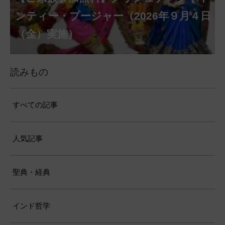
ミー・プージャー（2026年８月17日
ミー・ヴラタ・プージャー（2026年８月
ャトゥルティー・プージャー（2026年８
ンティー・プージャー（2026年９月４日
トゥルティー・プージャー（2026年９月
ー・ヴラタ・プージャー（2026年９月19
マーヴァシャー・プージャー（2026年10
パンチャミー、2026年８月17日（月）実
リー・ジャヤンティー、2026年８月28日
アンナダーナ・プロジェクト（食事の奉
（月）実施）
28日（金）実施）
月31日（月）実施）
（金）実施）
14日（月）実施）
日（土）実施）
月10日（土）実施）
施）
（金）実施）
仕）
ポストコロナ福祉活動支援募金
読みもの
すべての記事
人気記事
聖典・経典
インド哲学