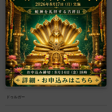
厄除開運
恋愛・結婚
学問・芸術
霊性
ガネーシャ
ドゥルガー