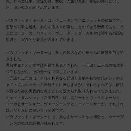
死、行為と結果、永遠の魂、解脱、人生の目的、存在の意味といっ
た、深い概念が記されています。
バガヴァッド・ギーターは、ヴェーダとウパニシャッドの精髄です。
思想や宗教を超え、あらゆる人々が読むことのできる聖典であり、そ
こには、ヨーガ、バクティ、ヴェーダーンタ、カルマに関する崇高な
知識と、実践的な教えが含まれています。
バガヴァッド・ギーターは、多くの偉大な思想家たちに影響を与えて
きました。
理解することが非常に困難であるとされた、一元論と二元論の概念を
並立しながら、その合一を主張しています。
一元論と二元論は、それぞれ異なる起源と目的を持つ古代インドのシ
ャド・ダルシャナ（六派哲学）に属しますが、それらすべては、解脱
を得るための実践的な教えとして認められ取り入れられてきました。
シャド・ダルシャナ（六派哲学）は、ニヤーヤとヴァイシェーシカ、
ヨーガとサーンキヤ、ヴェーダーンタとミーマーンサーが、それぞれ
対となり互いに補い合う関係です。
バガヴァッド・ギーターには、異なるサーンキヤの概念と、ヴェーダ
ーンタの概念の調和が見られます。