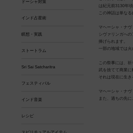
ドーシャ対策
は紀元前3130年
この神話は単なる
インド占星術
マヘーシャ・ナヴ
瞑想・実践
シヴァリンガへの
捧げられます。
一部の地域では火
ストートラム
この祭事には、祈
Sri Sai Satcharitra
武を捨てて商業に
それは現在に生き
フェスティバル
マヘーシャ・ナヴ
また、過ちの先に
インド音楽
レシピ
スピリチュアルアイテム