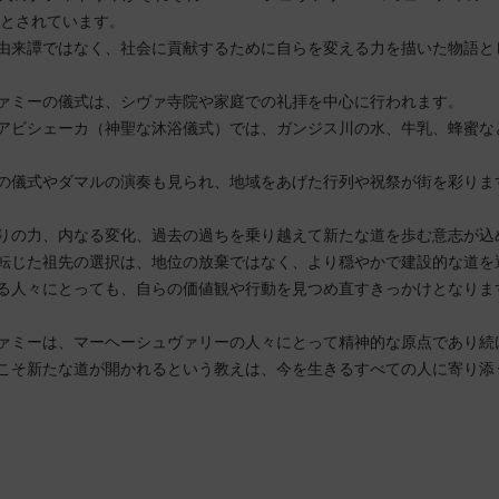
頃とされています。
由来譚ではなく、社会に貢献するために自らを変える力を描いた物語と
ァミーの儀式は、シヴァ寺院や家庭での礼拝を中心に行われます。
アビシェーカ（神聖な沐浴儀式）では、ガンジス川の水、牛乳、蜂蜜な
の儀式やダマルの演奏も見られ、地域をあげた行列や祝祭が街を彩りま
りの力、内なる変化、過去の過ちを乗り越えて新たな道を歩む意志が込
転じた祖先の選択は、地位の放棄ではなく、より穏やかで建設的な道を
る人々にとっても、自らの価値観や行動を見つめ直すきっかけとなりま
ァミーは、マーヘーシュヴァリーの人々にとって精神的な原点であり続
こそ新たな道が開かれるという教えは、今を生きるすべての人に寄り添