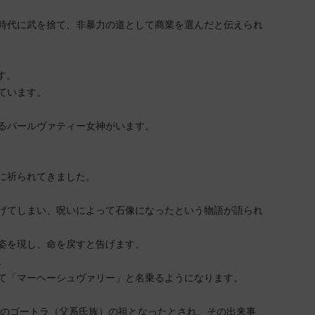
時代に武を捨て、非暴力の道として商業を選んだと伝えられ
す。
ています。
るパールヴァティー女神がいます。
に祈られてきました。
げてしまい、呪いによって石像になったという物語が語られ
姿を現し、命を戻すと告げます。
。
て「マーヘーシュヴァリー」と名乗るようになります。
2のゴートラ（父系氏族）の祖となったとされ、その出来事