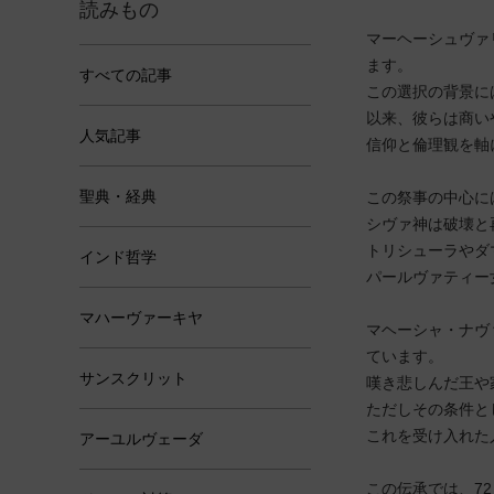
読みもの
マーヘーシュヴァ
ます。
すべての記事
この選択の背景に
以来、彼らは商い
人気記事
信仰と倫理観を軸
聖典・経典
この祭事の中心に
シヴァ神は破壊と
トリシューラやダ
インド哲学
パールヴァティー
マハーヴァーキヤ
マヘーシャ・ナヴ
ています。
サンスクリット
嘆き悲しんだ王や
ただしその条件と
これを受け入れた
アーユルヴェーダ
この伝承では、7