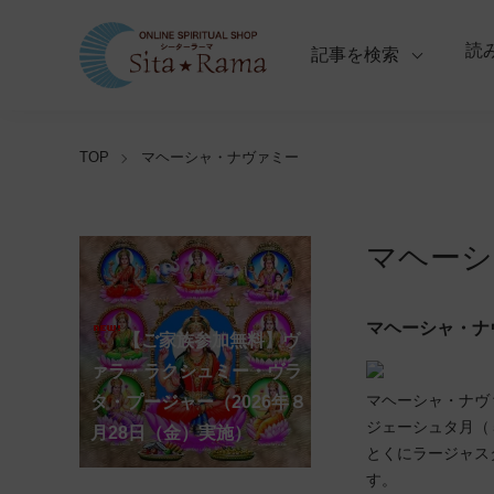
読
記事を検索
TOP
マヘーシャ・ナヴァミー
マヘーシ
【ご家族参加無料】ラ
マヘーシャ・ナ
クシュミー・クベーラ・マ
【ご家族参加無料】クリシ
【ご家族参加無料】ア
【ご家族参加無料】ナ
【ご家族参加無料】ヴ
【ご家族参加無料】サ
【ご家族参加無料】ガ
【ご家族参加無料】マ
第220回グループ・ホ
第221回グループ・ホ
ーディ・アマーヴァシャ
ンスリー・プージャー
ーガ・パンチャミー・プー
ァラ・ラクシュミー・ヴラ
ンカタハラ・チャトゥルテ
ュナ・ジャヤンティー・プ
ネーシャ・チャトゥルティ
ハーラクシュミー・ヴラ
ーマ（ナーガ・パンチャミ
ーマ（ガーヤトリー・ジャ
マヘーシャ・ナヴ
ー・プージャー（2026年８
（2026年８月12日（水）実
ジャー（2026年８月17日
タ・プージャー（2026年８
ィー・プージャー（2026年
ージャー（2026年９月４日
ー・プージャー（2026年９
タ・プージャー（2026年９
ー、2026年８月17日（月）
ヤンティー、2026年８月28
アンナダーナ・プロジェク
ポストコロナ福祉活動支援
ジェーシュタ月（
月12日（水）実施）
施）
（月）実施）
月28日（金）実施）
８月31日（月）実施）
（金）実施）
月14日（月）実施）
月19日（土）実施）
実施）
日（金）実施）
ト（食事の奉仕）
募金
とくにラージャス
す。