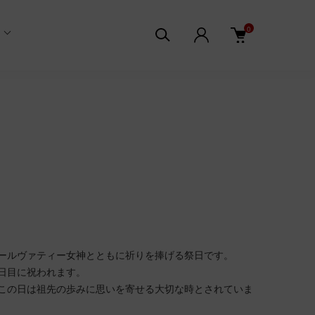
0
ールヴァティー女神とともに祈りを捧げる祭日です。
日目に祝われます。
この日は祖先の歩みに思いを寄せる大切な時とされていま