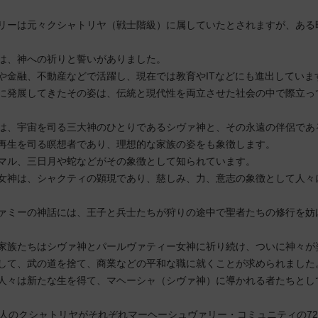
リーは元々クシャトリヤ（戦士階級）に属していたとされますが、ある
は、神への祈りと誓いがありました。
や金融、不動産などで活躍し、現在では教育やITなどにも進出していま
に発展してきたその姿は、伝統と現代性を両立させた社会の中で際立っ
は、宇宙を司る三大神のひとりであるシヴァ神と、その永遠の伴侶であ
再生を司る瞑想者であり、理想的な家族の姿をも象徴します。
マル、三日月や蛇などがその象徴として知られています。
女神は、シャクティの顕現であり、慈しみ、力、意志の象徴として人々
ァミーの神話には、王子と兵士たちが狩りの途中で聖者たちの修行を妨
家族たちはシヴァ神とパールヴァティー女神に祈り続け、ついに神々が
して、武の道を捨て、商業などの平和な職に就くことが求められました
人々は新たな生を得て、マヘーシャ（シヴァ神）に導かれる者たちとし
2人のクシャトリヤがそれぞれマーヘーシュヴァリー・コミュニティの7