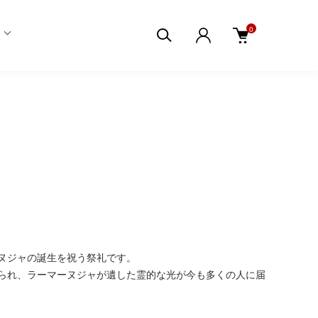
0
ヌジャの誕生を祝う祭礼です。
られ、ラーマーヌジャが遺した霊的な光が今も多くの人に届