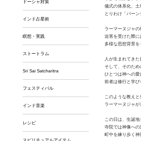
ドーシャ対策
儀式の体系化、土
とりわけ「パーン
インド占星術
ラーマーヌジャの
瞑想・実践
迫害を受けた際に
多様な思想背景を
ストートラム
人が生まれてきた
そして、そのため
Sri Sai Satcharitra
ひとつは神への愛
前者は修行と学び
フェスティバル
このような教えと
ラーマーヌジャが
インド音楽
この日は、生誕地
レシピ
寺院では神像への
町中を練り歩く神
スピリチュアルアイテム