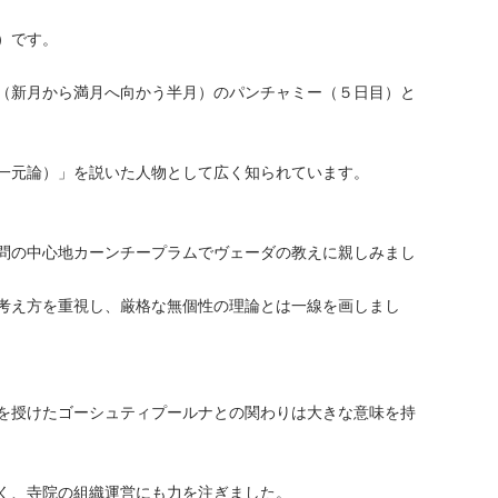
）です。
（新月から満月へ向かう半月）のパンチャミー（５日目）と
一元論）」を説いた人物として広く知られています。
問の中心地カーンチープラムでヴェーダの教えに親しみまし
考え方を重視し、厳格な無個性の理論とは一線を画しまし
を授けたゴーシュティプールナとの関わりは大きな意味を持
く、寺院の組織運営にも力を注ぎました。