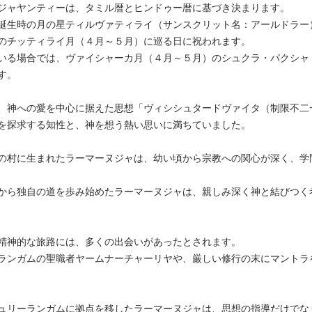
ジャヤンティーは、タミル暦とヒンドゥー暦に基づき決まります。
誕生時の月の星ティルヴァティライ（サンスクリット名：アールドラー
のチッティライ月（４月～５月）に巡る日に祝われます。
いる場合では、ヴァイシャーカ月（４月～５月）のシュクラ・パクシャ
す。
、神への愛を中心に据えた思想「ヴィシシュタードヴァイタ（制限不二
を探求する知性と、神を想う熱い思いに満ちていました。
の村に生まれたラーマーヌジャは、幼い頃から宗教への関心が深く、学
から独自の道を歩み始めたラーマーヌジャは、親しみ深く神と結びつく
精神的な旅路には、多くの出会いがあったとされます。
ランガムの聖職者ヤームナーチャーリヤや、厳しい修行の末にマントラ
ュリーランガムに拠点を移したラーマーヌジャは、思想の指導だけでな