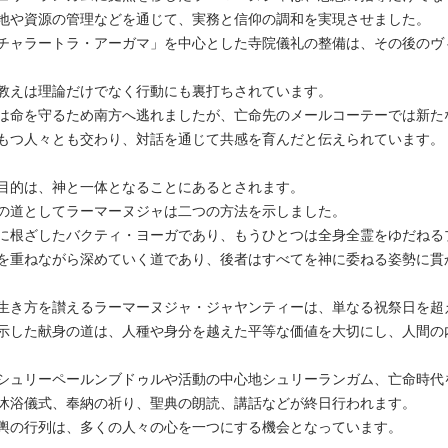
地や資源の管理などを通じて、実務と信仰の調和を実現させました。
チャラートラ・アーガマ」を中心とした寺院儀礼の整備は、その後のヴ
教えは理論だけでなく行動にも裏打ちされています。
は命を守るため南方へ逃れましたが、亡命先のメールコーテーでは新た
もつ人々とも交わり、対話を通じて共感を育んだと伝えられています。
目的は、神と一体となることにあるとされます。
の道としてラーマーヌジャは二つの方法を示しました。
に根ざしたバクティ・ヨーガであり、もうひとつは全身全霊をゆだねる
を重ねながら深めていく道であり、後者はすべてを神に委ねる姿勢に貫
生き方を讃えるラーマーヌジャ・ジャヤンティーは、単なる祝祭日を超
示した献身の道は、人種や身分を越えた平等な価値を大切にし、人間の
シュリーペールンブドゥルや活動の中心地シュリーランガム、亡命時代
沐浴儀式、奉納の祈り、聖典の朗読、講話などが終日行われます。
輿の行列は、多くの人々の心を一つにする機会となっています。