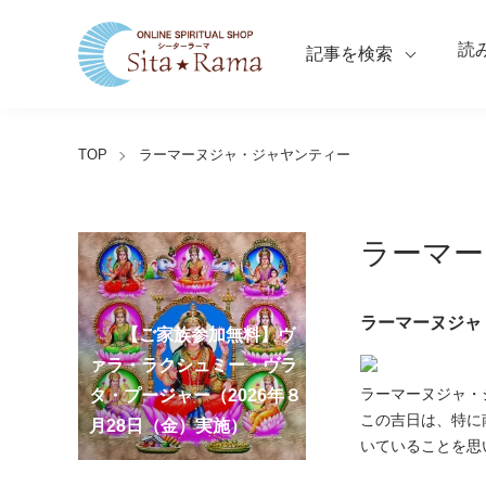
読
記事を検索
TOP
ラーマーヌジャ・ジャヤンティー
ラーマー
【ご家族参加無料】ラ
ラーマーヌジャ
クシュミー・クベーラ・マ
【ご家族参加無料】クリシ
【ご家族参加無料】ア
【ご家族参加無料】ナ
【ご家族参加無料】ヴ
【ご家族参加無料】サ
【ご家族参加無料】ガ
【ご家族参加無料】マ
第220回グループ・ホ
第221回グループ・ホ
ーディ・アマーヴァシャ
ンスリー・プージャー
ーガ・パンチャミー・プー
ァラ・ラクシュミー・ヴラ
ンカタハラ・チャトゥルテ
ュナ・ジャヤンティー・プ
ネーシャ・チャトゥルティ
ハーラクシュミー・ヴラ
ーマ（ナーガ・パンチャミ
ーマ（ガーヤトリー・ジャ
ラーマーヌジャ・
ー・プージャー（2026年８
（2026年８月12日（水）実
ジャー（2026年８月17日
タ・プージャー（2026年８
ィー・プージャー（2026年
ージャー（2026年９月４日
ー・プージャー（2026年９
タ・プージャー（2026年９
ー、2026年８月17日（月）
ヤンティー、2026年８月28
アンナダーナ・プロジェク
ポストコロナ福祉活動支援
この吉日は、特に
月12日（水）実施）
施）
（月）実施）
月28日（金）実施）
８月31日（月）実施）
（金）実施）
月14日（月）実施）
月19日（土）実施）
実施）
日（金）実施）
ト（食事の奉仕）
募金
いていることを思