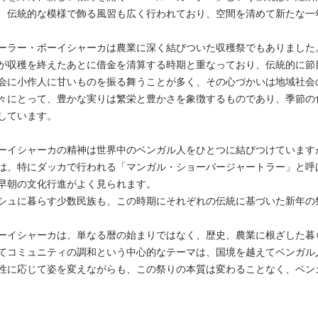
、伝統的な模様で飾る風習も広く行われており、空間を清めて新たな一
ーラー・ボーイシャーカは農業に深く結びついた収穫祭でもありました
が収穫を終えたあとに借金を清算する時期と重なっており、伝統的に節
会に小作人に甘いものを振る舞うことが多く、その心づかいは地域社会
々にとって、豊かな実りは繁栄と豊かさを象徴するものであり、季節の
しています。
ーイシャーカの精神は世界中のベンガル人をひとつに結びつけています
は、特にダッカで行われる「マンガル・ショーバージャートラー」と呼
早朝の文化行進がよく見られます。
シュに暮らす少数民族も、この時期にそれぞれの伝統に基づいた新年の
ーイシャーカは、単なる暦の始まりではなく、歴史、農業に根ざした暮
てコミュニティの調和という中心的なテーマは、国境を越えてベンガル
性に応じて姿を変えながらも、この祭りの本質は変わることなく、ベン