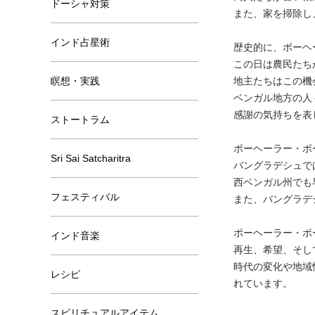
ドーシャ対策
また、家を掃除し
インド占星術
歴史的に、ポーヘ
この日は農民たち
瞑想・実践
地主たちはこの機
ベンガル地方の人
感謝の気持ちを表
ストートラム
ポーヘーラー・ボ
Sri Sai Satcharitra
バングラデシュで
西ベンガル州でも
フェスティバル
また、バングラデ
ポーヘーラー・ボ
インド音楽
再生、希望、そし
時代の変化や地域
レシピ
れています。
スピリチュアルアイテム