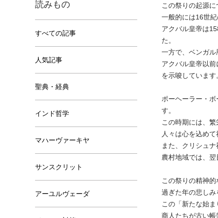
読みもの
この祭りの起源に
一般的には16世
アクバル皇帝は1
すべての記事
た。
一方で、ベンガル
人気記事
アクバル皇帝以前
を示唆しています
聖典・経典
ポーヘーラー・ボ
す。
インド哲学
この時期には、繁
人々は心を込めて
マハーヴァーキヤ
また、クリシュナ
農村地域では、翌
サンスクリット
この祭りの精神的
過ぎた年の悲しみ
アーユルヴェーダ
この「新たな始ま
商人たちが古い帳