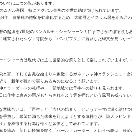
ついては二つの説があります。
紀のムガル帝国、特にアクバル皇帝の治世に結びつけられています。
584年、農業税の徴収を効率化するため、太陽暦とイスラム暦を組み合
暦の起源を7世紀のベンガル王・シャシャーンカにまでさかのぼる説も
に建立されたシヴァ寺院から「バンガブダ」に言及した碑文が見つかっ
。
ーイシャーカは現代では主に世俗的な祭りとして楽しまれていますが、
栄と富、そして吉兆な始まりを象徴するガネーシャ神とラクシュミー女
祈り、新年が豊かで実りあるものになるよう願います。
神とラーダーへの礼拝や、一部地域では母牛への祈りも見られます。
日に作物に恵みの雨がもたらされるよう雲を拝むという風習も残ってい
な意味合いは、「再生」と「吉兆の始まり」というテーマに深く結びつ
を手放し、希望に満ちた未来を迎えようとする気持ちが、詩人ラビンド
り」を象徴する行為は様々な習慣として表れています。
簿を締め、新しい帳簿を開く「ハール・カーター」という伝統は、経済