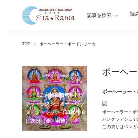
読
記事を検索
TOP
ポーヘーラー・ボーイシャーカ
ポーヘー
【ご家族参加無料】ラ
ポーヘーラー・
クシュミー・クベーラ・マ
【ご家族参加無料】クリシ
【ご家族参加無料】ア
【ご家族参加無料】ナ
【ご家族参加無料】ヴ
【ご家族参加無料】サ
【ご家族参加無料】ガ
【ご家族参加無料】マ
【ご家族参加無料】マ
第220回グループ・ホ
第221回グループ・ホ
ーディ・アマーヴァシャ
ンスリー・プージャー
ーガ・パンチャミー・プー
ァラ・ラクシュミー・ヴラ
ンカタハラ・チャトゥルテ
ュナ・ジャヤンティー・プ
ネーシャ・チャトゥルティ
ハーラクシュミー・ヴラ
ハーラヤー・アマーヴァシ
ーマ（ナーガ・パンチャミ
ーマ（ガーヤトリー・ジャ
ポーヘーラー・ボ
ー・プージャー（2026年８
（2026年８月12日（水）実
ジャー（2026年８月17日
タ・プージャー（2026年８
ィー・プージャー（2026年
ージャー（2026年９月４日
ー・プージャー（2026年９
タ・プージャー（2026年９
ャー・プージャー（2026年
ー、2026年８月17日（月）
ヤンティー、2026年８月28
アンナダーナ・プロジェク
ポストコロナ福祉活動支援
バングラデシュで
月12日（水）実施）
施）
（月）実施）
月28日（金）実施）
８月31日（月）実施）
（金）実施）
月14日（月）実施）
月19日（土）実施）
10月10日（土）実施）
実施）
日（金）実施）
ト（食事の奉仕）
募金
この祭りはベンガ