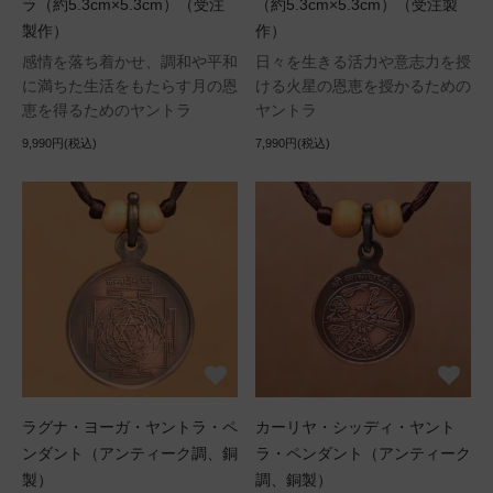
ラ（約5.3cm×5.3cm）（受注
（約5.3cm×5.3cm）（受注製
製作）
作）
感情を落ち着かせ、調和や平和
日々を生きる活力や意志力を授
に満ちた生活をもたらす月の恩
ける火星の恩恵を授かるための
恵を得るためのヤントラ
ヤントラ
9,990円(税込)
7,990円(税込)
ラグナ・ヨーガ・ヤントラ・ペ
カーリヤ・シッディ・ヤント
ンダント（アンティーク調、銅
ラ・ペンダント（アンティーク
製）
調、銅製）