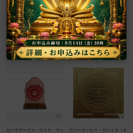
シュリー・ラーマラクシャ・ヤ
シュリー・サンプールナ・ヴァ
ントラ（約15cm×15cm）（受
シーカラナ・ヤントラ（約15c
注製作）
m×15cm）（受注製作）
正義の化身であるラーマからの
最愛の人を自身のもとに引き寄
保護を求め困難を克服するため
せる神秘的なヤントラが集結し
のヤントラ
た強力なヤントラ
12,500円(税込)
12,400円(税込)
カーマデーヴァ・ラトナ・ヤン
ヴァーラーヒー・ヤントラ（８