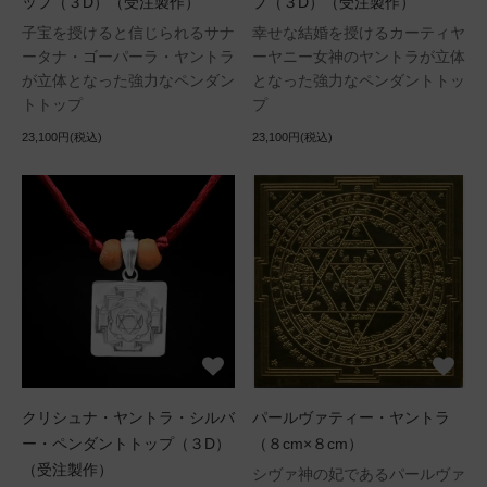
ップ（３D）（受注製作）
プ（３D）（受注製作）
子宝を授けると信じられるサナ
幸せな結婚を授けるカーティヤ
ータナ・ゴーパーラ・ヤントラ
ーヤニー女神のヤントラが立体
が立体となった強力なペンダン
となった強力なペンダントトッ
トトップ
プ
23,100円(税込)
23,100円(税込)
クリシュナ・ヤントラ・シルバ
パールヴァティー・ヤントラ
ー・ペンダントトップ（３D）
（８cm×８cm）
（受注製作）
シヴァ神の妃であるパールヴァ