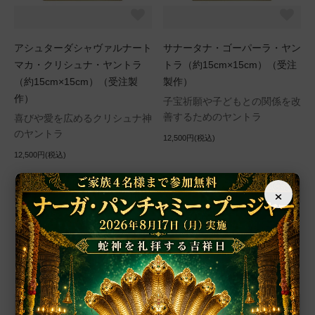
アシュターダシャヴァルナート
サナータナ・ゴーパーラ・ヤン
マカ・クリシュナ・ヤントラ
トラ（約15cm×15cm）（受注
（約15cm×15cm）（受注製
製作）
作）
子宝祈願や子どもとの関係を改
善するためのヤントラ
喜びや愛を広めるクリシュナ神
のヤントラ
12,500円(税込)
12,500円(税込)
×