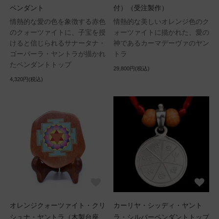
ペンダント
付）（受注製作）
情熱的な愛の色を象徴する赤色
情熱的な美しいオレンジ色のク
のクォーツァイトに、子宝を授
ォーツァイトに描かれた、愛の
けると信じられるサナータナ・
神であるカーマデーヴァのヤン
ゴーパーラ・ヤントラが描かれ
トラ
たペンダントトップ
29,800円(税込)
4,320円(税込)
オレンジクォーツァイト・クリ
カーリヤ・シッディ・ヤント
シュナ・ヤントラ（木製台座
ラ・シルバーペンダントトップ