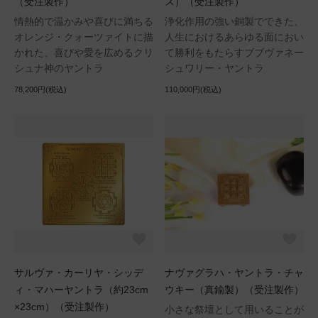
（受注製作）
ス）（受注製作）
情熱的で温かみや喜びに満ちる
浄化作用の強い銅製でできた、
オレンジ・クォーツァイトに描
人生におけるあらゆる面におい
かれた、喜びや愛を広めるクリ
て勝利をもたらすブブヴァネー
シュナ神のヤントラ
シュワリー・ヤントラ
78,200円(税込)
110,000円(税込)
サルヴァ・カーリヤ・シッデ
ナヴァグラハ・ヤントラ・チャ
ィ・マハーヤントラ（約23cm
ウキー（真鍮製）（受注製作）
×23cm）（受注製作）
小さな祭壇として用いることが