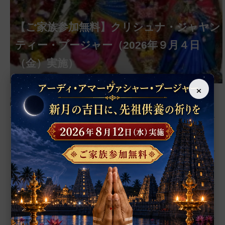
【ご家族参加無料】クリシュナ・ジャヤン
【ご家族参加無料】アーディ・アマーヴ
【ご家族参加無料】ラクシュミー・クベ
【ご家族参加無料】ナーガ・パンチャミ
【ご家族参加無料】ヴァラ・ラクシュミ
【ご家族参加無料】サンカタハラ・チャ
【ご家族参加無料】ガネーシャ・チャト
【ご家族参加無料】マハーラクシュミ
第221回グループ・ホーマ（ガーヤトリ
ァシャー・プージャー（2026年８月12日
ーラ・マンスリー・プージャー（2026年８
ー・プージャー（2026年８月17日（月）実
ー・ヴラタ・プージャー（2026年８月28日
トゥルティー・プージャー（2026年８月31
ティー・プージャー（2026年９月４日
ゥルティー・プージャー（2026年９月14日
ー・ヴラタ・プージャー（2026年９月19日
ー・ジャヤンティー、2026年８月28日
アンナダーナ・プロジェクト（食事の奉
第220回グループ・ホーマ（ナーガ・パ
（水）実施）
月12日（水）実施）
施）
（金）実施）
日（月）実施）
（金）実施）
（月）実施）
（土）実施）
ンチャミー、2026年８月17日（月）実施）
（金）実施）
仕）
ポストコロナ福祉活動支援募金
×
読みもの
すべての記事
人気記事
聖典・経典