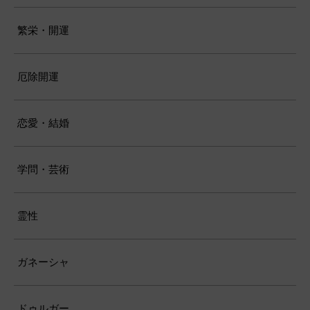
繁栄・開運
厄除開運
恋愛・結婚
学問・芸術
霊性
ガネーシャ
ドゥルガー