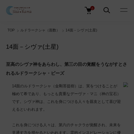
0
TOP
ルドラークシャ（面数）
14面－シヴァ(土星)
14面－シヴァ(土星)
至高のシヴァ神をあらわし、第三の目の覚醒をうながすとさ
れるルドラークシャ・ビーズ
14面のルドラークシャ（金剛菩提樹）は、実をつけることが
極めて希であり、もっとも貴重なデーヴァ・マニ（神の宝石）
です。シヴァ神は、これを身につける人々を親友として喜び迎
えるといわれます。
これを身につける人々は、第六のチャクラが覚醒され、未来を
見通す力を授かるといわれます。霊的インスピレーションに優