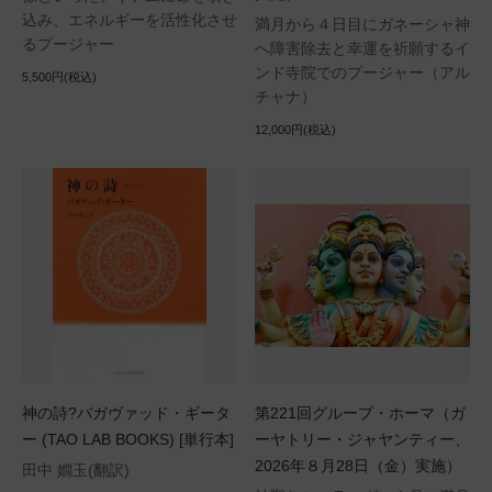
込み、エネルギーを活性化させ
満月から４日目にガネーシャ神
るプージャー
へ障害除去と幸運を祈願するイ
ンド寺院でのプージャー（アル
5,500円(税込)
チャナ）
12,000円(税込)
神の詩?バガヴァッド・ギータ
第221回グループ・ホーマ（ガ
ー (TAO LAB BOOKS) [単行本]
ーヤトリー・ジャヤンティー、
2026年８月28日（金）実施）
田中 嫺玉(翻訳)