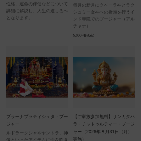
性格、運命の伴侶などについて
毎月の新月にクベーラ神とラク
詳細に解説し、人生の道しるべ
シュミー女神への祈願を行うイ
となります。
ンド寺院でのプージャー（アル
チャナ）
5,000円(税込)
プラーナプラティシュタ・プー
【ご家族参加無料】サンカタハ
ジャー
ラ・チャトゥルティー・プージ
ャー（2026年８月31日（月）
ルドラークシャやヤントラ、神
実施）
像といったアイテムに命を吹き