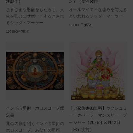
注製作）
ン）（受注製作）
さまざまな恩寵をもたらし、人
オールマイティな恵みを与える
生を強力にサポートするとされ
といわれるシッダ・マーラー
るシッダ・マーラー
137,000円(税込)
116,000円(税込)
インド占星術・ホロスコープ鑑
【ご家族参加無料】ラクシュミ
定書
ー・クベーラ・マンスリー・プ
ージャー（2026年８月12日
運命の扉を開くインド占星術の
（水）実施）
ホロスコープ。あなたの星座、