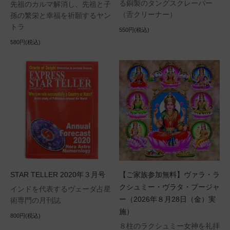
る銅製のタングスクレーパー
先祖のカルマ解消し、先祖と子
（舌クリーナー）
孫の繁栄と幸福を祈願するヤン
トラ
550円(税込)
580円(税込)
STAR TELLER 2020年３月号
【ご家族参加無料】ヴァラ・ラ
クシュミー・ヴラタ・プージャ
インドを代表するヴェーダ占星
ー（2026年８月28日（金）実
術専門の月刊誌
施）
800円(税込)
８柱のラクシュミー女神を礼拝