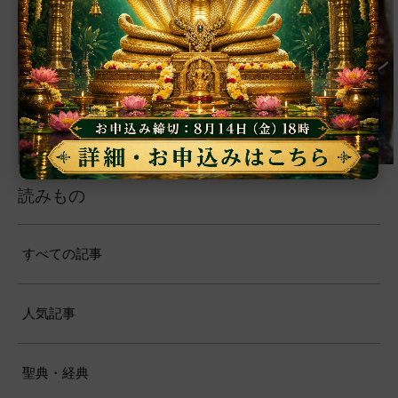
【ご家族参加無料】クリシュナ・ジャヤン
【ご家族参加無料】アーディ・アマーヴ
【ご家族参加無料】ラクシュミー・クベ
【ご家族参加無料】ナーガ・パンチャミ
【ご家族参加無料】ヴァラ・ラクシュミ
【ご家族参加無料】サンカタハラ・チャ
【ご家族参加無料】ガネーシャ・チャト
【ご家族参加無料】マハーラクシュミ
【ご家族参加無料】マハーラヤー・アマ
第221回グループ・ホーマ（ガーヤトリ
ァシャー・プージャー（2026年８月12日
ーラ・マンスリー・プージャー（2026年８
ー・プージャー（2026年８月17日（月）実
ー・ヴラタ・プージャー（2026年８月28日
トゥルティー・プージャー（2026年８月31
ティー・プージャー（2026年９月４日
ゥルティー・プージャー（2026年９月14日
ー・ヴラタ・プージャー（2026年９月19日
ーヴァシャー・プージャー（2026年10月10
ー・ジャヤンティー、2026年８月28日
アンナダーナ・プロジェクト（食事の奉
第220回グループ・ホーマ（ナーガ・パ
（水）実施）
月12日（水）実施）
施）
（金）実施）
日（月）実施）
（金）実施）
（月）実施）
（土）実施）
日（土）実施）
ンチャミー、2026年８月17日（月）実施）
（金）実施）
仕）
ポストコロナ福祉活動支援募金
読みもの
すべての記事
人気記事
聖典・経典