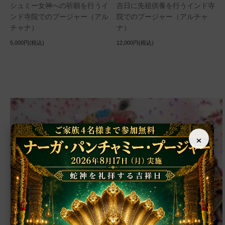
シュミー女神への祈願を行うイ
吉日に先祖供養を行うインド寺
ンド寺院でのプージャー（アル
院でのプージャー（アルチャ
チャナ）
ナ）
5,000円(税込)
12,000円(税込)
×