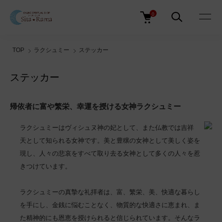
0
TOP
ラクシュミー
ステッカー
ステッカー
帰依者に富や繁栄、幸運を授ける女神ラクシュミー
ラクシュミーはヴィシュヌ神の妃として、また仏教では吉祥
天として知られる女神です。美と豊穣の女神として美しく姿を
現し、人々の悲哀をすべて取り去る女神として多くの人々を惹
きつけています。
ラクシュミーの真摯な礼拝者は、富、繁栄、美、快適な暮らし
を手にし、金銭に悩むことなく、物質的な快適さに恵まれ、ま
た精神的にも恩恵を授けられると信じられています。そんなラ