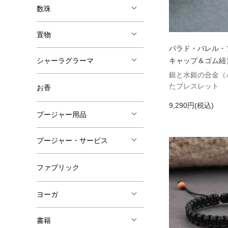
数珠
置物
パラド・バレル・
キャップ＆ゴム紐
シャーラグラーマ
銀と水銀の合金（
たブレスレット
お香
9,290円(税込)
プージャー用品
プージャー・サービス
ファブリック
ヨーガ
書籍