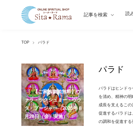
読
記事を検索
TOP
パラド
パラド
【ご家族参加無料】ラ
パラドはヒンドゥ
クシュミー・クベーラ・マ
【ご家族参加無料】クリシ
【ご家族参加無料】ア
【ご家族参加無料】ナ
【ご家族参加無料】ヴ
【ご家族参加無料】サ
【ご家族参加無料】ガ
【ご家族参加無料】マ
【ご家族参加無料】マ
第220回グループ・ホ
第221回グループ・ホ
を清め、精神の明
ーディ・アマーヴァシャ
ンスリー・プージャー
ーガ・パンチャミー・プー
ァラ・ラクシュミー・ヴラ
ンカタハラ・チャトゥルテ
ュナ・ジャヤンティー・プ
ネーシャ・チャトゥルティ
ハーラクシュミー・ヴラ
ハーラヤー・アマーヴァシ
ーマ（ナーガ・パンチャミ
ーマ（ガーヤトリー・ジャ
成長を支えるこの
ー・プージャー（2026年８
（2026年８月12日（水）実
ジャー（2026年８月17日
タ・プージャー（2026年８
ィー・プージャー（2026年
ージャー（2026年９月４日
ー・プージャー（2026年９
タ・プージャー（2026年９
ャー・プージャー（2026年
ー、2026年８月17日（月）
ヤンティー、2026年８月28
アンナダーナ・プロジェク
ポストコロナ福祉活動支援
促進するパラドは
月12日（水）実施）
施）
（月）実施）
月28日（金）実施）
８月31日（月）実施）
（金）実施）
月14日（月）実施）
月19日（土）実施）
10月10日（土）実施）
実施）
日（金）実施）
ト（食事の奉仕）
募金
の調和を促進する