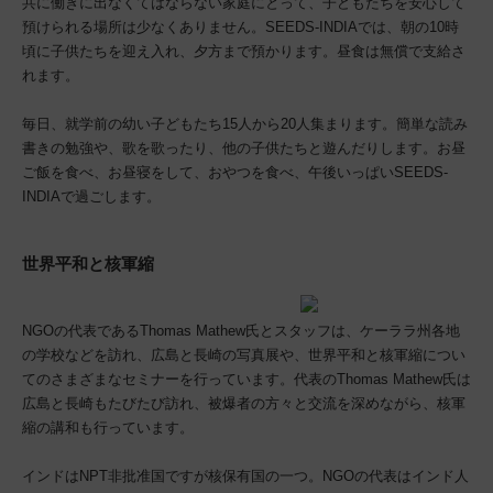
共に働きに出なくてはならない家庭にとって、子どもたちを安心して
預けられる場所は少なくありません。SEEDS-INDIAでは、朝の10時
頃に子供たちを迎え入れ、夕方まで預かります。昼食は無償で支給さ
れます。
毎日、就学前の幼い子どもたち15人から20人集まります。簡単な読み
書きの勉強や、歌を歌ったり、他の子供たちと遊んだりします。お昼
ご飯を食べ、お昼寝をして、おやつを食べ、午後いっぱいSEEDS-
INDIAで過ごします。
世界平和と核軍縮
NGOの代表であるThomas Mathew氏とスタッフは、ケーララ州各地
の学校などを訪れ、広島と長崎の写真展や、世界平和と核軍縮につい
てのさまざまなセミナーを行っています。代表のThomas Mathew氏は
広島と長崎もたびたび訪れ、被爆者の方々と交流を深めながら、核軍
縮の講和も行っています。
インドはNPT非批准国ですが核保有国の一つ。NGOの代表はインド人