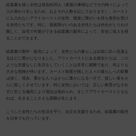
絵葉書を描く女性は現在約20人（家庭の事情などでその時々によって
入れ替わり生じるため、およその人数を記しております）。カースト
にも入れないアウトカーストの女性、聴覚に障がいを持ち差別を受け
る女性たちです。特に、聴覚障がいのある女性たちは外出がとりわけ
難しく、自宅で作業ができる絵葉書の製作によって、安全に収入を得
ることができます。
絵葉書の製作・販売によって、女性たちの暮らしは以前に比べ見違え
るほどに豊かになりました。アウトカーストにある彼女たちは、この
ような支援なしに生活をしていくことは非常に困難であり、何よりも
大きな危険が伴います。カースト制度が残した人々の暮らしへの影響
は強く、現在、豊かな人々はさらに豊かになる一方で、貧しい者をさ
らに貧しくさせています。特に女性においては、正しい教育がなされ
ずに生じる偏見により地位は低められ、ましてアウトカーストともな
れば、生きることさえも困難が生じます。
こうした女性たちの生活を守り、自立を支援するため、絵葉書の販売
を日本でも行っています。