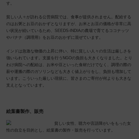
す。
貧しい人々が訪れる公営病院では、食事が提供されません。配給する
のはお粥とお豆のおかずとなりますが、お米とお豆の価格が非常に高
い状況が続いているため、SEEDS-INDIAの農場で育てるココナッツ
やバナナ（調理用）をお豆のおかずに混ぜています。
インドは急激な物価の上昇に伴い、特に貧しい人々の生活は厳しさを
強いられています。支援を行うNGOの負担も大きくなりました。とり
わけ病院への配給は、お米や豆といった食材だけでなく、調理の際の
薪や運搬の際のガソリンなども大きく値上がりをし、負担も増加して
います。こういった厳しい現状に、皆さまのご寄付が何よりも大きな
支えとなっています。
絵葉書製作、販売
貧しい女性、聴力や言語障がいをもった女
性の自立を目的とし、絵葉書の製作・販売を行っています。