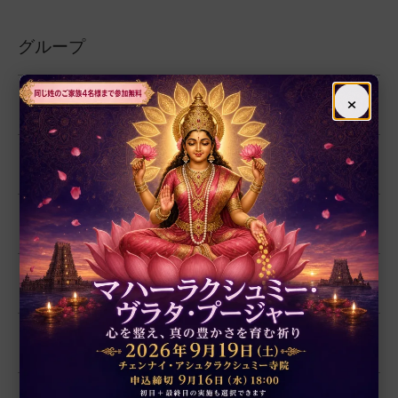
グループ
×
インド占星術
繁栄・開運
厄除開運
恋愛・結婚
学問・芸術