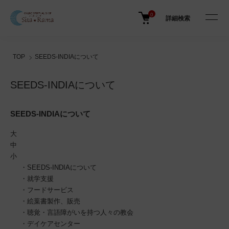
0
詳細検索
TOP
SEEDS-INDIAについて
SEEDS-INDIAについて
SEEDS-INDIAについて
大
中
小
・
SEEDS-INDIAについて
・
就学支援
・
フードサービス
・
絵葉書製作、販売
・
聴覚・言語障がいを持つ人々の教会
・
デイケアセンター