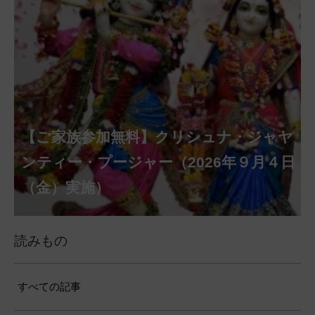
【ご家族参加無料】クリシュナ・ジャヤ
【ご家族参加無料】ナーガ・パンチャ
【ご家族参加無料】ヴァラ・ラクシュ
【ご家族参加無料】サンカタハラ・チ
【ご家族参加無料】ガネーシャ・チャ
【ご家族参加無料】マハーラクシュミ
【ご家族参加無料】マハーラヤー・ア
第220回グループ・ホーマ（ナーガ・
第221回グループ・ホーマ（ガーヤト
ミー・プージャー（2026年８月17日
ミー・ヴラタ・プージャー（2026年８月
ャトゥルティー・プージャー（2026年８
ンティー・プージャー（2026年９月４日
トゥルティー・プージャー（2026年９月
ー・ヴラタ・プージャー（2026年９月19
マーヴァシャー・プージャー（2026年10
パンチャミー、2026年８月17日（月）実
リー・ジャヤンティー、2026年８月28日
アンナダーナ・プロジェクト（食事の奉
（月）実施）
28日（金）実施）
月31日（月）実施）
（金）実施）
14日（月）実施）
日（土）実施）
月10日（土）実施）
施）
（金）実施）
仕）
ポストコロナ福祉活動支援募金
読みもの
すべての記事