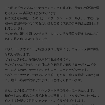
この日は「カンダルパ・ナヴァミー」とも呼ばれ、天からの祝福が満
ちるたいへん吉祥な日とされています。
特に大きな特徴は、この日が「アブージャ・ムフールタ」、すなわち
細かな吉凶を調べなくてもよいほど自然に成就の力を備えた吉日とさ
れることです。
そのため、婚礼や新しい始まり、人生の大切な節目を迎えるのにふさ
わしい日と信じられてきました。
バダリー・ナヴァミーが特別視される背景には、ヴィシュヌ神の神聖
な眠りがあります。
ヴィシュヌ神は、宇宙の秩序を守る維持神です。
そのヴィシュヌ神が、４か月にわたる瞑想の眠り「ヨーガ・ニドラ
ー」に入るのが、デーヴァシャヤニー・エーカーダシーです。
バダリー・ナヴァミーはその２日前にあたり、神々が静寂へ向かう前
に、地上へ最後の祝福が注がれる日と考えられています。
また、この日はグプタ・ナヴァラートリの最終日にもあたります。
秘められた九夜の女神祭であるこの期間には、ドゥルガー女神をはじ
めとする神聖な女性性シャクティへの祈りが捧げられます。