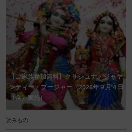
【ご家族参加無料】クリシュナ・ジャヤ
【ご家族参加無料】ナーガ・パンチャ
【ご家族参加無料】ヴァラ・ラクシュ
【ご家族参加無料】サンカタハラ・チ
【ご家族参加無料】ガネーシャ・チャ
【ご家族参加無料】マハーラクシュミ
【ご家族参加無料】マハーラヤー・ア
第220回グループ・ホーマ（ナーガ・
第221回グループ・ホーマ（ガーヤト
ミー・プージャー（2026年８月17日
ミー・ヴラタ・プージャー（2026年８月
ャトゥルティー・プージャー（2026年８
ンティー・プージャー（2026年９月４日
トゥルティー・プージャー（2026年９月
ー・ヴラタ・プージャー（2026年９月19
マーヴァシャー・プージャー（2026年10
パンチャミー、2026年８月17日（月）実
リー・ジャヤンティー、2026年８月28日
アンナダーナ・プロジェクト（食事の奉
（月）実施）
28日（金）実施）
月31日（月）実施）
（金）実施）
14日（月）実施）
日（土）実施）
月10日（土）実施）
施）
（金）実施）
仕）
ポストコロナ福祉活動支援募金
読みもの