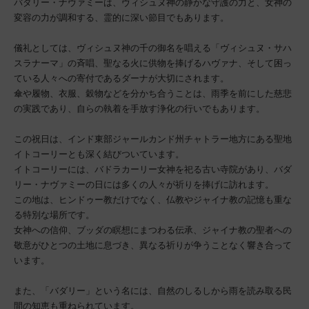
バダリー・ナヴァミーは、ヴィシュヌ神の静かな守護の力と、女神の
変容の力が調和する、霊的に深い節目でもあります。
儀礼としては、ヴィシュヌ神の千の御名を唱える「ヴィシュヌ・サハ
スラナーマ」の斉唱、聖なる火に供物を捧げるハヴァナ、そして困っ
ている人々への寄付であるダーナが大切にされます。
傘や履物、衣服、穀物などを分かち合うことは、雨季を前にした慈悲
の実践であり、自らの執着を手放す浄化の行いでもあります。
この祝日は、インド東部ジャールカンド州チャトラー地方にある聖地
イトコーリーとも深く結びついています。
イトコーリーには、バドラカーリー女神を祀る古い寺院があり、バダ
リー・ナヴァミーの日には多くの人々が祈りを捧げに訪れます。
この地は、ヒンドゥー教だけでなく、仏教やジャイナ教の記憶も重な
る特別な場所です。
女神への信仰、ブッダの瞑想にまつわる伝承、ジャイナ教の聖者への
敬意がひとつの土地に息づき、異なる祈りが争うことなく響き合って
います。
また、「バダリー」という名には、自然のしるしから雨を読み取る民
間の知恵も重ねられています。