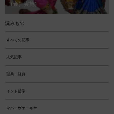
（月）実施）
28日（金）実施）
月31日（月）実施）
（金）実施）
14日（月）実施）
日（土）実施）
月10日（土）実施）
施）
（金）実施）
仕）
ポストコロナ福祉活動支援募金
読みもの
すべての記事
人気記事
聖典・経典
インド哲学
マハーヴァーキヤ