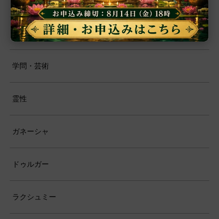
厄除開運
恋愛・結婚
学問・芸術
霊性
ガネーシャ
ドゥルガー
ラクシュミー