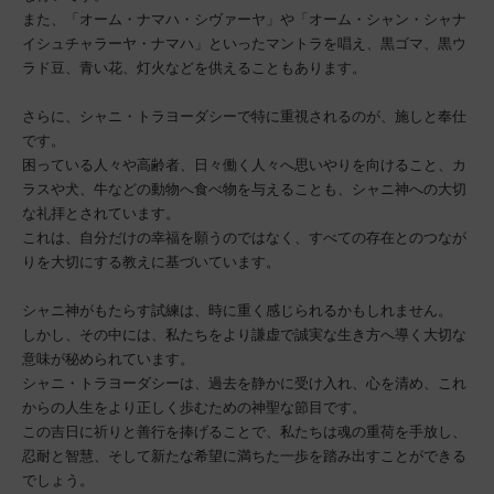
また、「オーム・ナマハ・シヴァーヤ」や「オーム・シャン・シャナ
イシュチャラーヤ・ナマハ」といったマントラを唱え、黒ゴマ、黒ウ
ラド豆、青い花、灯火などを供えることもあります。
さらに、シャニ・トラヨーダシーで特に重視されるのが、施しと奉仕
です。
困っている人々や高齢者、日々働く人々へ思いやりを向けること、カ
ラスや犬、牛などの動物へ食べ物を与えることも、シャニ神への大切
な礼拝とされています。
これは、自分だけの幸福を願うのではなく、すべての存在とのつなが
りを大切にする教えに基づいています。
シャニ神がもたらす試練は、時に重く感じられるかもしれません。
しかし、その中には、私たちをより謙虚で誠実な生き方へ導く大切な
意味が秘められています。
シャニ・トラヨーダシーは、過去を静かに受け入れ、心を清め、これ
からの人生をより正しく歩むための神聖な節目です。
この吉日に祈りと善行を捧げることで、私たちは魂の重荷を手放し、
忍耐と智慧、そして新たな希望に満ちた一歩を踏み出すことができる
でしょう。