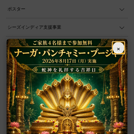
ポスター
シーズインディア支援事業
×
その他
グループ
インド占星術
繁栄・開運