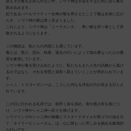
誰もその毒を止められない中、シヴァ神は宇宙を守るために自ら毒を
飲み込みます。
妃であるパールヴァティー女神が喉を押さえたことで毒は全身に広が
らず、シヴァ神の喉は青く染まりました。
これにより、シヴァ神は「ニーラカンタ」、青い喉を持つ者として崇
敬されるようになります。
この物語は、私たちの内面にも通じています。
毒とは、怒り、恐れ、執着、過去の行いによって積み重なった心の重
荷を象徴しています。
シヴァ神が毒を受け止めたように、私たちもまた人生の試練から逃げ
るのではなく、それを智慧と成長へ変えていくことが求められていま
す。
シャニ・トラヨーダシーは、こうした内なる浄化の力が高まる日とさ
れています。
この日に行われる礼拝では、朝早く身を清め、青や黒の衣を身につ
け、シヴァ神やシャニ神へ祈りを捧げます。
シヴァリンガやシャニ神の御像にマスタードオイルや黒ゴマの油を注
ぐ「タイラービシェーカム」は、心に積もった苦しみを鎮める象徴的
な行いです。