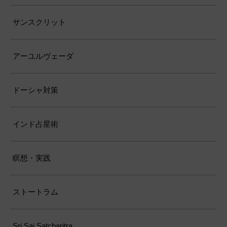
サンスクリット
アーユルヴェーダ
ドーシャ対策
インド占星術
瞑想・実践
ストートラム
Sri Sai Satcharitra