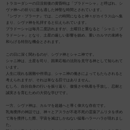
トラヨーダシーの日没前後の黄昏時は「プラドーシャ」と呼ばれ、シ
ヴァ神への祈りに最も適した神聖な時間とされています。
『シヴァ・プラーナ』では、この時間になると神々がカイラス山へ集
まり、シヴァ神を礼拝すると伝えられています。
プラドーシャは毎月二度訪れますが、土曜日と重なると「シャニ・プ
ラドーシャ」となり、土星の厳しい影響を鎮め、重いカルマの束縛を
和らげる特別な機会とされます。
この日に深く関わるのが、シヴァ神とシャニ神です。
シャニ神は、土星を司り、因果応報の法則を見守る神として知られて
います。
人生に現れる困難や停滞は、シャニ神の働きによってもたらされると
考えられますが、それは単なる罰ではありません。
むしろ、自分自身の行いを振り返り、傲慢さや執着を手放し、忍耐と
誠実さを育むための大切な学びです。
一方、シヴァ神は、カルマを超越へと導く偉大な存在です。
乳海攪拌の神話では、神々とアスラが不老不死の霊薬アムリタを求め
て海を攪拌した際、宇宙を滅ぼしかねない猛毒ハラーハラが現れまし
た。