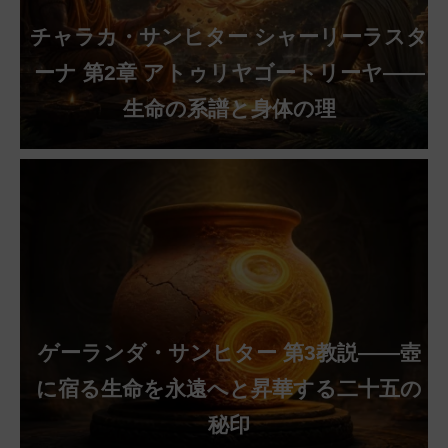
チャラカ・サンヒター シャーリーラスタ
ーナ 第2章 アトゥリヤゴートリーヤ——
生命の系譜と身体の理
ゲーランダ・サンヒター 第3教説——壺
に宿る生命を永遠へと昇華する二十五の
秘印