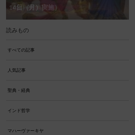
（月）実施）
28日（金）実施）
月31日（月）実施）
（金）実施）
14日（月）実施）
日（土）実施）
月10日（土）実施）
施）
（金）実施）
仕）
ポストコロナ福祉活動支援募金
読みもの
すべての記事
人気記事
聖典・経典
インド哲学
マハーヴァーキヤ