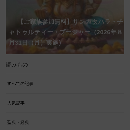
【ご家族参加無料】クリシュナ・ジャヤ
【ご家族参加無料】アーディ・アマー
【ご家族参加無料】ラクシュミー・ク
【ご家族参加無料】ナーガ・パンチャ
【ご家族参加無料】ヴァラ・ラクシュ
【ご家族参加無料】サンカタハラ・チ
【ご家族参加無料】ガネーシャ・チャ
【ご家族参加無料】マハーラクシュミ
【ご家族参加無料】マハーラヤー・ア
第220回グループ・ホーマ（ナーガ・
第221回グループ・ホーマ（ガーヤト
ヴァシャー・プージャー（2026年８月12
ベーラ・マンスリー・プージャー（2026
ミー・プージャー（2026年８月17日
ミー・ヴラタ・プージャー（2026年８月
ャトゥルティー・プージャー（2026年８
ンティー・プージャー（2026年９月４日
トゥルティー・プージャー（2026年９月
ー・ヴラタ・プージャー（2026年９月19
マーヴァシャー・プージャー（2026年10
パンチャミー、2026年８月17日（月）実
リー・ジャヤンティー、2026年８月28日
アンナダーナ・プロジェクト（食事の奉
日（水）実施）
年８月12日（水）実施）
（月）実施）
28日（金）実施）
月31日（月）実施）
（金）実施）
14日（月）実施）
日（土）実施）
月10日（土）実施）
施）
（金）実施）
仕）
ポストコロナ福祉活動支援募金
読みもの
すべての記事
人気記事
聖典・経典