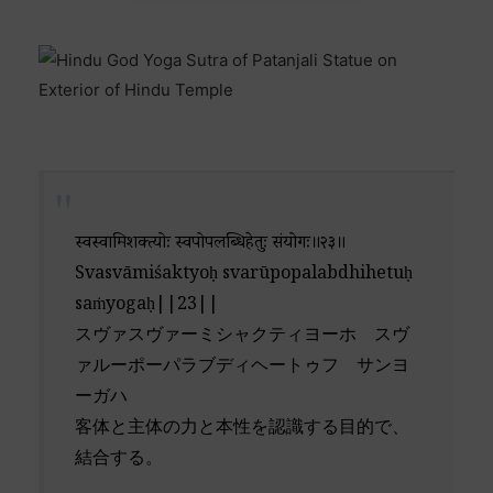
स्वस्वामिशक्त्योः स्वरूपोपलब्धिहेतुः संयोगः॥२३॥
Svasvāmiśaktyoḥ svarūpopalabdhihetuḥ
saṁyogaḥ||23||
スヴァスヴァーミシャクティヨーホ スヴ
ァルーポーパラブディヘートゥフ サンヨ
ーガハ
客体と主体の力と本性を認識する目的で、
結合する。