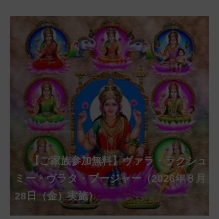
【ご家族参加無料】クリシュナ・ジャヤ
【ご家族参加無料】アーディ・アマー
【ご家族参加無料】ラクシュミー・ク
【ご家族参加無料】ナーガ・パンチャ
【ご家族参加無料】ヴァラ・ラクシュ
【ご家族参加無料】サンカタハラ・チ
【ご家族参加無料】ガネーシャ・チャ
【ご家族参加無料】マハーラクシュミ
【ご家族参加無料】マハーラヤー・ア
第220回グループ・ホーマ（ナーガ・
第221回グループ・ホーマ（ガーヤト
ヴァシャー・プージャー（2026年８月12
ベーラ・マンスリー・プージャー（2026
ミー・プージャー（2026年８月17日
ミー・ヴラタ・プージャー（2026年８月
ャトゥルティー・プージャー（2026年８
ンティー・プージャー（2026年９月４日
トゥルティー・プージャー（2026年９月
ー・ヴラタ・プージャー（2026年９月19
マーヴァシャー・プージャー（2026年10
パンチャミー、2026年８月17日（月）実
リー・ジャヤンティー、2026年８月28日
アンナダーナ・プロジェクト（食事の奉
日（水）実施）
年８月12日（水）実施）
（月）実施）
28日（金）実施）
月31日（月）実施）
（金）実施）
14日（月）実施）
日（土）実施）
月10日（土）実施）
施）
（金）実施）
仕）
ポストコロナ福祉活動支援募金