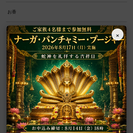
お香
プージャー用品
×
プージャー・サービス
ファブリック
ヨーガ
書籍
ポスター