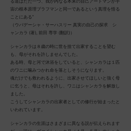
る道はただ一つ、我が内なる本来の自己アートマンが宇
宙の根本原理ブラフマンと同一であるという真理を悟る
ことにある”
（ウパデーシャ・サーハスリー 真実の自己の探求 シ
ャンカラ (著), 前田 専学 (翻訳)）
シャンカラは８歳の時に世を捨て出家することを望む
も、母がそれを許しませんでした。
ある時、母と河で沐浴をしていると、シャンカラは１匹
のワニに噛みつかれ命を落としそうになります。
魂だけでも救われるように、出家させてほしいと強く母
に乞うと、母はそれを許し、ワニはシャンカラを解放し
ました。
こうしてシャンカラの出家者としての修行が始まったと
いわれています。
シャンカラの生涯はさまざまに異なる説が伝えられます