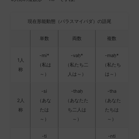
現在形能動態（パラスマイパダ）の語尾
単数
両数
複数
-mi*
-vaḥ*
-maḥ*
1人
（私は
（私たち二
（私たち
称
～）
人は～）
は～）
-si
-thaḥ
-tha
2人
（あな
（あなたた
（あなた
称
たは
ち二人は
たちは
～）
～）
～）
-ti
-nti