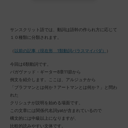
サンスクリット語では、動詞は語幹の作られ方に応じて
１０種類に分類されます。
（
以前の記事（現在形 1類動詞パラスマイパダ）
）
今回は6類動詞です。
バガヴァッド・ギーター8章11節から
例文を紹介します。ここは、アルジュナから
「ブラフマンとは何か？アートマンとは何か？」と問わ
れた
クリシュナが説明を始める場面です。
この文章には関係代名詞yatが含まれているので
構文的には中級以上になりますが、
比較的読みやすい文体です。