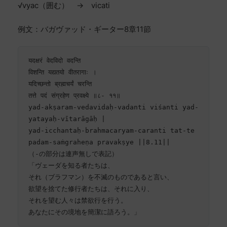
√vyac（囲む） → vicati
例文：バガヴァッド・ギーター8章11節
यदक्षरं वेदविदो वदन्ति

विशन्ति यद्यतयो वीतरागाः ।

यदिच्छन्तो ब्रह्मचर्यं चरन्ति

तत्ते पदं संग्रहेण प्रवक्ष्ये ॥८- ११॥

yad-akṣaram-vedavidaḥ-vadanti viśanti yad-
yatayaḥ-vītarāgāḥ |

yad-icchantaḥ-brahmacaryam-caranti tat-te 
padam-saṁgraheṇa pravakṣye ||8.11||

（-の部分は連声無しで表記）

「ヴェーダを知る者たちは、

それ（ブラフマン）を不滅のものであると言い、

欲望を捨てた修行者たちは、それに入り、

それを望む人々は禁欲行を行う。

あなたにその境地を簡潔に語ろう。」