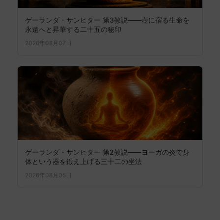
ゲーランダ・サンヒター 第3教説——壺に宿る生命を
永遠へと昇華する二十五の秘印
2026年08月07日
ゲーランダ・サンヒター 第2教説——ヨーガの炎で身
体という器を鍛え上げる三十二の坐法
2026年08月05日