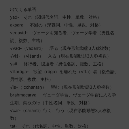
出てくる単語
yad- それ（関係代名詞、中性、単数、対格）
akṣara- 不滅の（形容詞、中性、単数、対格）
vedavid- ヴェーダを知る者、ヴェーダ学者（男性名
詞、複数、主格）
√vad-（vadanti） 語る（現在形能動態3人称複数）
√viś- （viśanti） 入る（現在形能動態3人称複数）
yati- 修行者、隠遁者（男性名詞、複数、主格）
vītarāga- 欲望（rāga）を離れた（vīta）者（複合語、
男性形、複数、主格）
√iṣ-（icchantaḥ） 望む（現在形能動態3人称複数）
brahmacarya- ヴェーダ学習、ヴェーダ学習に入る学
生期、禁欲の行（中性名詞、単数、対格）
√car-（caranti）行く、行う（現在形能動態3人称複
数）
tat- それ（代名詞、中性、単数、対格）