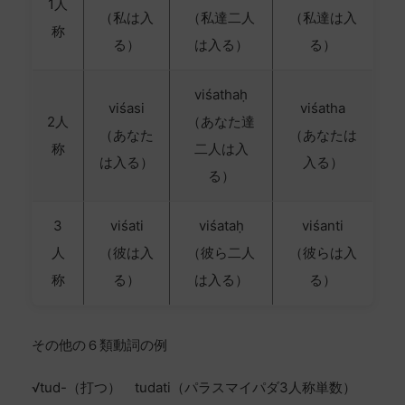
1人
（私は入
（私達二人
（私達は入
称
る）
は入る）
る）
viśathaḥ
viśasi
viśatha
2人
（あなた達
（あなた
（あなたは
称
二人は入
は入る）
入る）
る）
3
viśati
viśataḥ
viśanti
人
（彼は入
（彼ら二人
（彼らは入
称
る）
は入る）
る）
その他の６類動詞の例
√tud-（打つ） tudati（パラスマイパダ3人称単数）