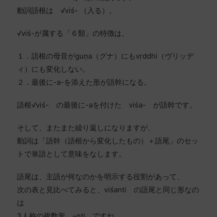
動詞語根は √viś- （入る）。
√viś-が属する「６類」の特徴は、
１．語根の母音がguṇa（グナ）にもvṛddhi（ヴリッデ
ィ）にも変化しない。
２．最後に-a-を添えた形が語幹になる。
語根√viś- の最後に-aを付けた viśa- が語幹です。
そして、またまた繰り返しになりますが、
動詞は「語幹（語根から変化したもの）＋語尾」のセッ
トで単語として意味をなします。
語尾は、主語が何なのかを明示する役割があって、
次の表と見比べてみると、viśanti の語尾と同じ形なの
は
3人称の複数形 –nti ですね。