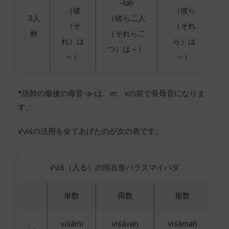
-taḥ
（彼
（彼ら
3人
（彼ら二人
（そ
（それ
称
（それら二
れ）は
ら）は
つ）は～）
～）
～）
*語幹の最後の母音-a-は、m、vの前で長母音になりま
す。
√viśの活用を全てあげたのが次の表です。
√viś（入る）の現在形パラスマイパダ
単数
両数
複数
viśāmi
viśāvaḥ
viśāmaḥ