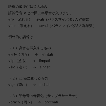
語根の最後が母音の場合、
語幹母音-a との間に半母音が入ります。
√ri-（流れる） riyati（パラスマイパダ3人称単数）
√nu-（讃える） nuvati（パラスマイパダ3人称単数）
例外的な語幹は、
（１）鼻音を挿入するもの
√kṛt-（切る） → kṛintati
√lip（塗る） → limpati
√śic（注ぐ） → śiñcati
（２）cchaに変わるもの
√iṣ-（望む） → icchati
（３）半母音の母音化（サンプラサーラナ）
√prach（問う） → pṛcchati