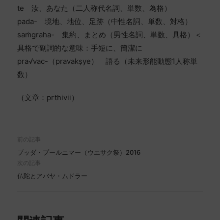
te 汝、あなた（二人称代名詞、単数、為格）
pada- 境地、地位、足跡（中性名詞、単数、対格）
saṁgraha- 集約、まとめ（男性名詞、単数、具格）＜
具格で副詞的な意味：手短に、簡潔に
pra√vac-（pravakṣye） 語る（未来形能動態1人称単
数）
（文章：prthivii）
前の記事
ブッダ・プールニマー（ウエサク祭）2016
次の記事
仏陀とアバヤ・ムドラー