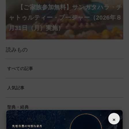
【ご家族参加無料】クリシュナ・ジャヤ
【ご家族参加無料】アーディ・アマー
【ご家族参加無料】ラクシュミー・ク
【ご家族参加無料】ナーガ・パンチャ
【ご家族参加無料】ヴァラ・ラクシュ
【ご家族参加無料】サンカタハラ・チ
【ご家族参加無料】ガネーシャ・チャ
【ご家族参加無料】マハーラクシュミ
【ご家族参加無料】マハーラヤー・ア
第220回グループ・ホーマ（ナーガ・
第221回グループ・ホーマ（ガーヤト
ヴァシャー・プージャー（2026年８月12
ベーラ・マンスリー・プージャー（2026
ミー・プージャー（2026年８月17日
ミー・ヴラタ・プージャー（2026年８月
ャトゥルティー・プージャー（2026年８
ンティー・プージャー（2026年９月４日
トゥルティー・プージャー（2026年９月
ー・ヴラタ・プージャー（2026年９月19
マーヴァシャー・プージャー（2026年10
パンチャミー、2026年８月17日（月）実
リー・ジャヤンティー、2026年８月28日
アンナダーナ・プロジェクト（食事の奉
日（水）実施）
年８月12日（水）実施）
（月）実施）
28日（金）実施）
月31日（月）実施）
（金）実施）
14日（月）実施）
日（土）実施）
月10日（土）実施）
施）
（金）実施）
仕）
ポストコロナ福祉活動支援募金
読みもの
すべての記事
人気記事
聖典・経典
×
インド哲学