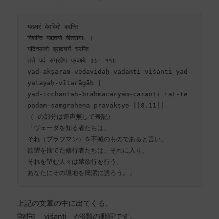
यदक्षरं वेदविदो वदन्ति

विशन्ति यद्यतयो वीतरागाः ।

यदिच्छन्तो ब्रह्मचर्यं चरन्ति

तत्ते पदं संग्रहेण प्रवक्ष्ये ॥८- ११॥

yad-akṣaram-vedavidaḥ-vadanti viśanti yad-
yatayaḥ-vītarāgāḥ |

yad-icchantaḥ-brahmacaryam-caranti tat-te 
padam-saṁgraheṇa pravakṣye ||8.11||

（-の部分は連声無しで表記）

「ヴェーダを知る者たちは、

それ（ブラフマン）を不滅のものであると言い、

欲望を捨てた修行者たちは、それに入り、

それを望む人々は禁欲行を行う。

あなたにその境地を簡潔に語ろう。」
上記の文章の中に出てくる、
विशन्ति viśanti が6類の動詞です。