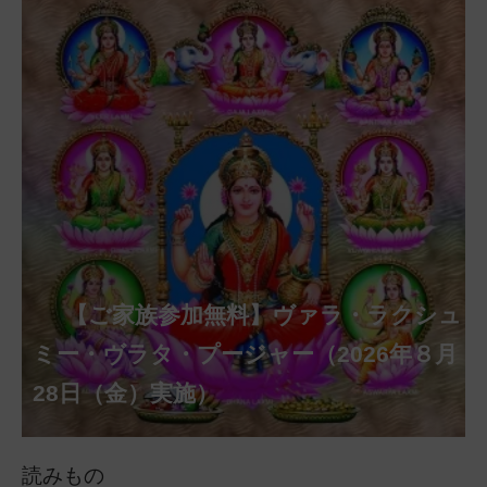
【ご家族参加無料】クリシュナ・ジャヤ
【ご家族参加無料】アーディ・アマー
【ご家族参加無料】ラクシュミー・ク
【ご家族参加無料】ナーガ・パンチャ
【ご家族参加無料】ヴァラ・ラクシュ
【ご家族参加無料】サンカタハラ・チ
【ご家族参加無料】ガネーシャ・チャ
【ご家族参加無料】マハーラクシュミ
【ご家族参加無料】マハーラヤー・ア
第220回グループ・ホーマ（ナーガ・
第221回グループ・ホーマ（ガーヤト
ヴァシャー・プージャー（2026年８月12
ベーラ・マンスリー・プージャー（2026
ミー・プージャー（2026年８月17日
ミー・ヴラタ・プージャー（2026年８月
ャトゥルティー・プージャー（2026年８
ンティー・プージャー（2026年９月４日
トゥルティー・プージャー（2026年９月
ー・ヴラタ・プージャー（2026年９月19
マーヴァシャー・プージャー（2026年10
パンチャミー、2026年８月17日（月）実
リー・ジャヤンティー、2026年８月28日
アンナダーナ・プロジェクト（食事の奉
日（水）実施）
年８月12日（水）実施）
（月）実施）
28日（金）実施）
月31日（月）実施）
（金）実施）
14日（月）実施）
日（土）実施）
月10日（土）実施）
施）
（金）実施）
仕）
ポストコロナ福祉活動支援募金
読みもの