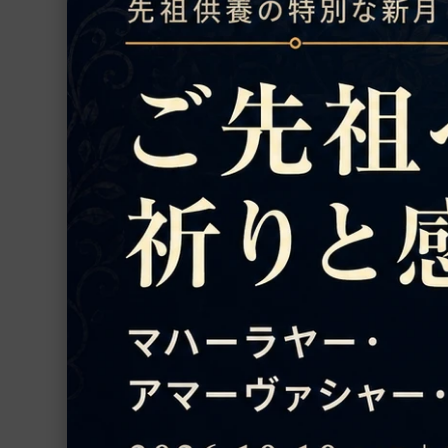
なぜ
数珠
そも
置物
合、
シャーラグラーマ
「こ
「他
お香
「自
プージャー用品
アパ
本当
プージャー・サービス
こと
ファブリック
ア
ヨーガ
書籍
アパ