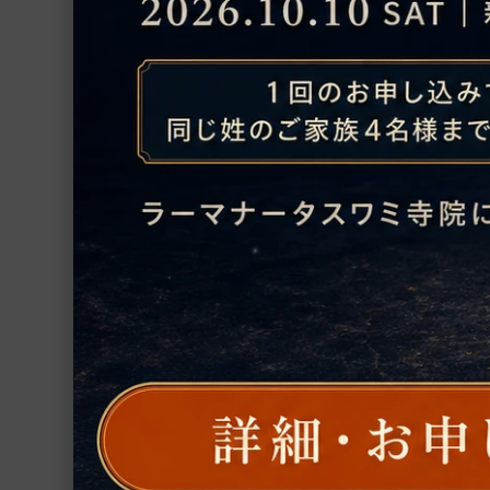
一枚
ポスター
レベ
シーズインディア支援事業
これ
その他
意味
「い
グループ
手放
ルギ
クロ
インド占星術
繁栄・開運
レベ
モノ
厄除開運
す。