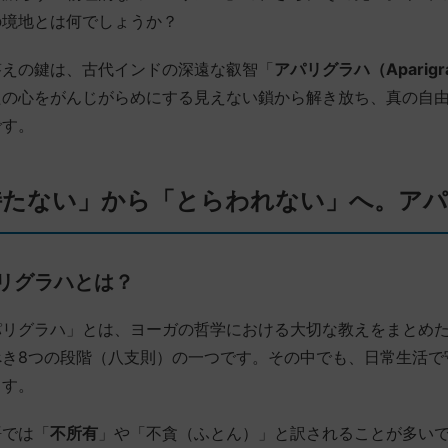
の境地とは何でしょうか？
答えの鍵は、古代インドの深遠な叡智「
アパリグラハ（Aparigr
たの心をがんじがらめにする見えない鎖から解き放ち、真の自
です。
持たない」から「とらわれない」へ。アパ
リグラハとは？
パリグラハ」とは、ヨーガの哲学における大切な教えをまとめ
べき8つの段階（八支則）の一つです。その中でも、日常生活で
ます。
語では「
不所有
」や「不貪（ふとん）」と訳されることが多い