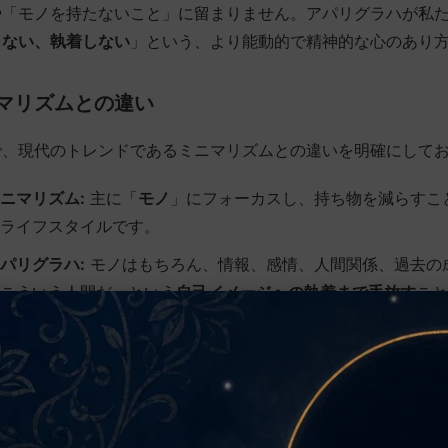
や「モノを持たないこと」に留まりません。アパリグラハが私
しない、執着しない
」という、より能動的で精神的な心のあり
マリズムとの違い
で、現代のトレンドであるミニマリズムとの違いを明確にして
ニマリズム:
主に「
モノ
」にフォーカスし、持ち物を減らすこ
ライフスタイルです。
パリグラハ:
モノはもちろん、情報、感情、人間関係、過去の
こういう人間だ」という
自己イメージへの執着まで手放す
こと
です。
マリズムが家の片付けだとすれば、アパリグラハは心の片付け
よい空間を保つための、継続的な実践と言えるでしょう。