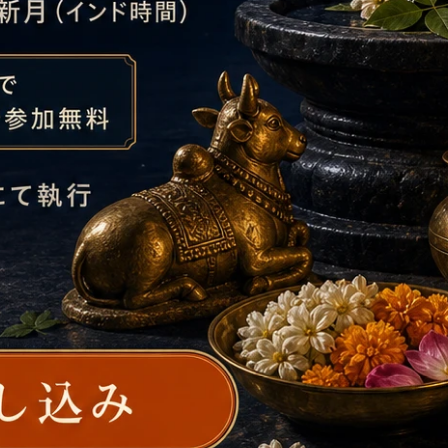
一枚むいていくようなプロセスです。
ル1：物質的な執着からの解放
は、ミニマリズムや
断捨離
と最も近い領域です。しかし、アパ
合いが異なります。
つか使うかも」という漠然とした未来への不安、「高かったか
すことで、私たちは単にスペースを得るだけではありません。
ー、そして精神的なキャパシティが解放され、
「今、ここ」を
ーゼットがスッキリするだけでなく、頭の中までクリアになっ
ル2：非物質的な執着からの解放
への執着が薄れてくると、次に見えてくるのは、目には見えな