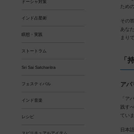
ドーシャ対策
ため
インド占星術
その
あな
瞑想・実践
まり
ストートラム
「
Sri Sai Satcharitra
アパ
フェスティバル
「ア
インド音楽
践す
てい
レシピ
日本
スピリチュアルアイテム