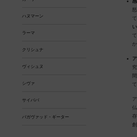
感
怒
ハヌマーン
て
い
ラーマ
て
か
クリシュナ
ア
ヴィシュヌ
究
間
シヴァ
て
ア
サイババ
仏
存
バガヴァッド・ギーター
創