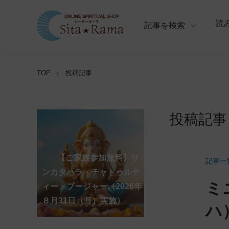
読
記事を検索
TOP
投稿記事
投稿記事
【ご家族参加無料】ラ
クシュミー・クベーラ・マ
【ご家族参加無料】クリシ
【ご家族参加無料】ア
【ご家族参加無料】ナ
【ご家族参加無料】ヴ
【ご家族参加無料】サ
【ご家族参加無料】ガ
【ご家族参加無料】マ
【ご家族参加無料】マ
第220回グループ・ホ
第221回グループ・ホ
記事一
ーディ・アマーヴァシャ
ンスリー・プージャー
ーガ・パンチャミー・プー
ァラ・ラクシュミー・ヴラ
ンカタハラ・チャトゥルテ
ュナ・ジャヤンティー・プ
ネーシャ・チャトゥルティ
ハーラクシュミー・ヴラ
ハーラヤー・アマーヴァシ
ーマ（ナーガ・パンチャミ
ーマ（ガーヤトリー・ジャ
ミ
ー・プージャー（2026年８
（2026年８月12日（水）実
ジャー（2026年８月17日
タ・プージャー（2026年８
ィー・プージャー（2026年
ージャー（2026年９月４日
ー・プージャー（2026年９
タ・プージャー（2026年９
ャー・プージャー（2026年
ー、2026年８月17日（月）
ヤンティー、2026年８月28
アンナダーナ・プロジェク
ポストコロナ福祉活動支援
月12日（水）実施）
施）
（月）実施）
月28日（金）実施）
８月31日（月）実施）
（金）実施）
月14日（月）実施）
月19日（土）実施）
10月10日（土）実施）
実施）
日（金）実施）
ト（食事の奉仕）
募金
ハ