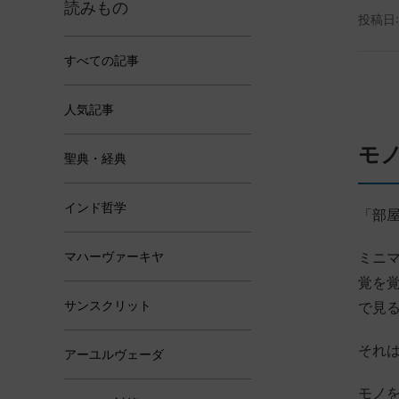
読みもの
投稿日:
すべての記事
人気記事
モ
聖典・経典
インド哲学
「部
ミニ
マハーヴァーキヤ
覚を
サンスクリット
で見
それ
アーユルヴェーダ
モノ