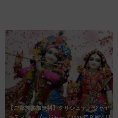
【ご家族参加無料】クリシュナ・ジャヤ
【ご家族参加無料】ナーガ・パンチャ
【ご家族参加無料】ヴァラ・ラクシュ
【ご家族参加無料】サンカタハラ・チ
【ご家族参加無料】ガネーシャ・チャ
【ご家族参加無料】マハーラクシュミ
【ご家族参加無料】マハーラヤー・ア
第220回グループ・ホーマ（ナーガ・
第221回グループ・ホーマ（ガーヤト
ミー・プージャー（2026年８月17日
ミー・ヴラタ・プージャー（2026年８月
ャトゥルティー・プージャー（2026年８
ンティー・プージャー（2026年９月４日
トゥルティー・プージャー（2026年９月
ー・ヴラタ・プージャー（2026年９月19
マーヴァシャー・プージャー（2026年10
パンチャミー、2026年８月17日（月）実
リー・ジャヤンティー、2026年８月28日
アンナダーナ・プロジェクト（食事の奉