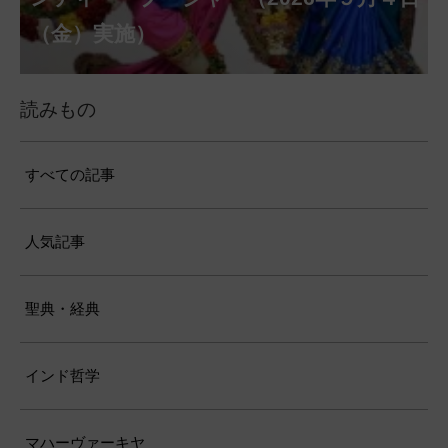
（月）実施）
28日（金）実施）
月31日（月）実施）
（金）実施）
14日（月）実施）
日（土）実施）
月10日（土）実施）
施）
（金）実施）
仕）
ポストコロナ福祉活動支援募金
読みもの
すべての記事
人気記事
聖典・経典
インド哲学
マハーヴァーキヤ