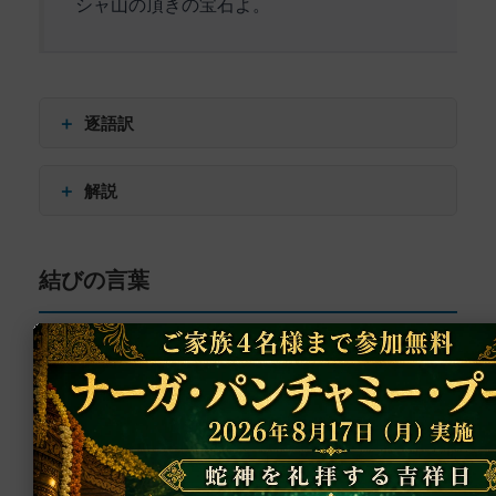
シャ山の頂きの宝石よ。
ています。誠実な帰依者の一瞬の真摯な奉仕が、
प्रभो (prabho) – 主よ
永遠の恩寵へと変容する可能性を示しています。
वेङ्कटेश (veṅkaṭeśa) – ヴェーンカテーシャよ
「与えたまえ、与えたまえ」という懇願の繰り返
＋
しは、前節の調子を受け継ぎながら、さらに切実
逐語訳
さを増しています。これは形式的な祈願ではな
く、魂の深みから湧き上がる切なる願いの表現で
अज्ञानिना (ajñāninā) – 無知なる者によって
＋
解説
す。
मया (mayā) – 私によって
दोषान् (doṣān) – 過ちを
この最終節は、深い謙虚さと懺悔の念に満ちてい
この詩節は、物理的な制約を超えて神との一体性
अशेषान् (aśeṣān) – 無数の、残りなく
結びの言葉
ます。前節までの讃歌と祈願の流れを受けて、最
を求める魂の普遍的な渇望を描いています。それ
विहितान् (vihitān) – 犯された
後に自己の不完全さを認識し、赦しを請う祈りで
は、時空を超えた精神的な結びつきの可能性を示
हरे (hare) – ハリ（ヴィシュヌ神）よ
締めくくられています。
唆し、現代を生きる私たちにも深い示唆を与えて
क्षमस्व त्वं (kṣamasva tvaṃ) – お赦しください（重
います。
複）
「無知なる私によって」という言葉は、単なる謙
॥ इति वेङ्कटेशस्तोत्रम् ॥
शेषशैल (śeṣaśaila) – シェーシャ山（ティルマラ山）
遜の表現ではありません。これは人間存在の根本
॥ iti veṅkaṭeśastotram ॥
距離や時間の制約を超えて、一瞬の真摯な祈りが
の
的な限界への深い洞察を示しています。私たちの
以上がヴェーンカテーシャ讃歌である。
永遠の価値を持ちうるという洞察は、日常に追わ
शिखामणे (śikhāmaṇe) – 頂きの宝石よ
無知（アヴィディヤー）は、単なる知識の欠如で
れる現代人の心にも、深い慰めと希望をもたらす