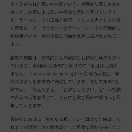
して、神聖な象徴性を持っています。
赤く染められた青い神の姿という、視覚的な美しさから
「स्तोत्र」（stotra）という言葉自体が、単なる「讃
始まり、次第により深い神学的な意味を帯びていきま
この詩節は、人間の限界と神の無限の慈悲とい
歌」以上の意味を持っています。それは、神の栄
す。ラーマとしての正義と慈悲、クリシュナとしての愛
う、普遍的なテーマを扱っています。それは、完
光を讃える言葉を通じて、話者自身の心を浄化
と親密さ、そしてヴェーンカテーシャとしての究極的な
全性を求めながらも不完全さを免れない人間の条
し、高めていく実践的な瞑想の手段です。
救済者という、神の多様な側面が見事に描き出されてい
件と、それを包み込む神の慈愛という、深遠な精
ます。
この讃歌全体を通じて、私たちは神の様々な側面
神的真理を示唆しています。
を瞑想してきました。ラーマとしての慈悲深い
讃歌の展開は、形式的にも内容的にも精緻な構成を持っ
この終節は、形式的な結びを超えて、真摯な自己
姿、クリシュナとしての親密な存在、そしてヴェ
ています。第4節から第8節にかけての「私は誰も認め
認識と神への帰依が融合した、深い精神的な洞察
ーンカテーシャとしての究極の救済者としての
ません」（na paraṃ kalaye）という宣言の反復は、帰
を提供しています。それは、現代を生きる私たち
姿。これらの異なる表現は、実は一つの究極の実
依の深まりを象徴的に表現しています。そして第9節以
にも、自己超越への道筋を示唆する普遍的なメッ
在の異なる顕現として理解することができます。
降では、「与えたまえ」「お赦しください」という祈願
セージとなっています。
の言葉の反復を通じて、さらに切実な帰依の感情へと昇
最後にこの「इति」という言葉によって、これらの
華していきます。
瞑想的観想が一つの完全な円環として閉じられま
す。それは終わりであると同時に、新たな始まり
最終節における「無知なる私」という謙虚な告白は、そ
でもあります。なぜなら、真の精神的実践は、常
れまでの讃歌全体の集大成として重要な意味を持ってい
に新鮮な心で繰り返されるべきものだからです。