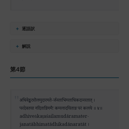
な特質を表しています。どれほど偉大な神であっ
ても、帰依者への慈愛を忘れない – この特質は、
インドの信仰伝統において特に重視されてきまし
た。
＋
逐語訳
「真髄の宝庫」という表現は、この神が全ての知
अतिवेलतया (ativelayatā) – 限りなく
＋
解説
恵と真理の源泉であることを示唆しています。そ
तव (tava) – あなたに対する
して最後の「私をお守りください」という祈願
दुर्विषहैः (durviṣahaiḥ) – 耐え難い
この詩節は、前節までの神の栄光と至高性の讃嘆
は、個人的な帰依の表明であると同時に、普遍的
अनुवेलकृतैः (anuvelakṛtaiḥ) – 繰り返しなされた
第4節
から一転して、深い悔悟と救済への切実な願いを
な保護を求める人類の願いをも代表しています。
अपराधशतैः (apādhaśataiḥ) – 数々の罪によって
表現しています。
भरितं (bharitaṃ) – 満ちている
この詩節は、第1節で描かれた神の視覚的な美しさ
त्वरितं (tvaritaṃ) – 速やかに
「限りなく積み重ねられた」という表現は、人間
から、より深い神学的な意味合いへと読者を導い
वृषशैलपते (vṛṣaśailapate) – ヴリシャ山の主よ
の過ちが単発的なものではなく、生涯にわたって
अधिवेङ्कटशैलमुदारमते-र्जनताभिमताधिकदानरतात् ।
ています。神の至高性と慈悲深さという、一見相
परया (parayā) – 最高の
蓄積されてきたことを示唆しています。「耐え難
परदेवतया गदितान्निगमैः कमलादयितान्न परं कलये ॥ ४॥
反するような特質の調和が、美しく表現されてい
कृपया (kṛpayā) – 慈悲によって
い」という形容は、その重みに対する詩人の深い
adhiveṅkaṭaśailamudāramater-
ます。
परिपाहि (paripāhi) – 守護せよ
自覚を表しています。
janatābhimatādhikadānaratāt ।