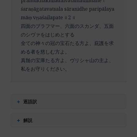
pramukhākhiladaivatamaulimane ।
लोकपते (lokapate) – 世界の主よ
います。
śaraṇāgatavatsala sāranidhe paripālaya
विजयी (vijayī) – 勝利者
māṃ vṛṣaśailapate ॥ 2 ॥
蓮の花に例えられる大きな眼は、インドの神々の
भव (bhava) – なれ
四面のブラフマー、六面のスカンダ、五面
図像学において重要な特徴です。蓮の花は純粋性
वेङ्कटशैलपते (veṅkaṭaśailapate) – ヴェーンカタ山の
のシヴァをはじめとする
と美しさの象徴であり、神の慈悲深い眼差しは、
主よ
全ての神々の冠の宝石たる方よ、庇護を求
すべての存在に対する無限の愛と恩寵を表してい
める者を慈しむ方よ、
ます。
真髄の宝庫たる方よ、ヴリシャ山の主よ、
「世界の主」（lokapate）という呼びかけは、こ
私をお守りください。
の神が単なる地域の守護神ではなく、宇宙全体を
統治する至高の存在であることを示しています。
「勝利あれ」（vijayī bhava）という祈願は、神へ
＋
逐語訳
の讃歌の伝統的な表現方法です。これは神の栄光
を讃えるとともに、信者自身の精神的な勝利への
स (sa) – 〜と共に
＋
解説
願いも込められています。
चतुर्मुख (caturmukha) – 四面の（ブラフマー）
षण्मुख (ṣaṇmukha) – 六面の（スカンダ）
この詩節では、ヴェーンカテーシュワラ神の至高