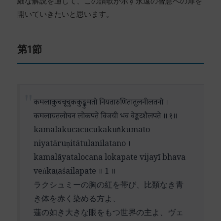
細な解説を通じて、この讃歌が示す永遠の智慧への扉を
開いていきたいと思います。
第1節
कमलाकुचचूचुककुङ्कुमतो नियतारुणितातुलनीलतनो ।
कमलायतलोचन लोकपते विजयी भव वेङ्कटशैलपते ॥ १॥
kamalākucacūcukakuṅkumato
niyatāruṇitātulanīlatano ।
kamalāyatalocana lokapate vijayī bhava
veṅkaṭaśailapate ॥ 1 ॥
ラクシュミーの胸の紅を帯び、比類なき青
き体を赤く染める方よ、
蓮の如き大きな眼をもつ世界の主よ、ヴェ