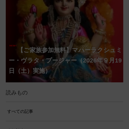
【ご家族参加無料】クリシュナ・ジャヤ
【ご家族参加無料】アーディ・アマー
【ご家族参加無料】ラクシュミー・ク
【ご家族参加無料】ナーガ・パンチャ
【ご家族参加無料】ヴァラ・ラクシュ
【ご家族参加無料】サンカタハラ・チ
【ご家族参加無料】ガネーシャ・チャ
【ご家族参加無料】マハーラクシュミ
【ご家族参加無料】マハーラヤー・ア
第220回グループ・ホーマ（ナーガ・
第221回グループ・ホーマ（ガーヤト
ヴァシャー・プージャー（2026年８月12
ベーラ・マンスリー・プージャー（2026
ミー・プージャー（2026年８月17日
ミー・ヴラタ・プージャー（2026年８月
ャトゥルティー・プージャー（2026年８
ンティー・プージャー（2026年９月４日
トゥルティー・プージャー（2026年９月
ー・ヴラタ・プージャー（2026年９月19
マーヴァシャー・プージャー（2026年10
パンチャミー、2026年８月17日（月）実
リー・ジャヤンティー、2026年８月28日
アンナダーナ・プロジェクト（食事の奉
日（水）実施）
年８月12日（水）実施）
（月）実施）
28日（金）実施）
月31日（月）実施）
（金）実施）
14日（月）実施）
日（土）実施）
月10日（土）実施）
施）
（金）実施）
仕）
ポストコロナ福祉活動支援募金
読みもの
すべての記事