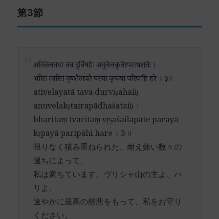
ヴェーンカタ山は、現代でも年間数千万人の巡礼
पञ्चमुख (pañcamukha) – 五面の（シヴァ）
第3節
性が、他の主要な神々との関係性を通じて表現さ
者が訪れる重要な聖地です。この讃歌は、その神
प्रमुख (pramukha) – 主要な、筆頭の
れています。
聖な場所の主神への深い帰依の念を美しい詩的表
अखिल (akhila) – 全ての
現で描き出しています。
दैवत (daivata) – 神々の
ここで言及される神々は、インドの主要な神格を
मौलिमणे (maulimane) – 冠の宝石よ
代表しています。四面のブラフマーは創造神、六
अतिवेलतया तव दुर्विषहैः अनुवेलकृतैरपराधशतैः ।
शरणागत (śaraṇāgata) – 庇護を求める者
面のスカンダは軍神、五面のシヴァは破壊と再生
भरितं त्वरितं वृषशैलपते परया कृपया परिपाहि हरे ॥ ३॥
वत्सल (vatsala) – 慈しむ
の神です。それぞれの面は、その神々の多面的な
ativelayatā tava durviṣahaiḥ
सारनिधे (sāranidhe) – 真髄の宝庫よ
性質と力を象徴しています。
anuvelakṛtairapādhaśataiḥ ।
परिपालय (paripālaya) – 守護せよ
bharitaṃ tvaritaṃ vṛṣaśailapate parayā
「冠の宝石」という表現は、ヴェーンカテーシュ
मां (māṃ) – 私を
kṛpayā paripāhi hare ॥ 3 ॥
ワラ神が、これらの強大な神々の中でも最も崇高
वृषशैलपते (vṛṣaśailapate) – ヴリシャ山の主よ
限りなく積み重ねられた、耐え難い数々の
な存在であることを示しています。これは単なる
過ちによって、
比較級的な優位性ではなく、全ての神的な性質を
私は満ちています。ヴリシャ山の主よ、ハ
包含する普遍的な至高性を表現しています。
リよ、
「庇護を求める者を慈しむ方」
速やかに最高の慈悲をもって、私をお守り
（śaraṇāgatavatsala）という語は、この神の重要
ください。