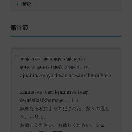
अहं (ahaṃ) – 私は
＋
解説
ていますが、その反復的なリズムは、まるで心臓
दूरतः (dūrataḥ) – 遠方より
の鼓動のように、生命の根源的なリズムと呼応し
ते (te) – あなたの
この詩節は、前節までの讃歌と祈願の集大成とし
ているかのようです。それは、神への愛と帰依
पदाम्भोज (padāmbhoja) – 蓮の御足
第11節
て、帰依者の切実な願いを表現しています。特に
が、人間存在の最も深い次元に根ざしていること
युग्म (yugma) – 一対の
注目すべきは、物理的な距離と精神的な近接性と
を暗示しているのかもしれません。
प्रणाम (praṇāma) – 礼拝
いう対比的な主題です。
इच्छया (icchayā) – 願いを持って
このような深い帰依の表現は、個人的な信仰の枠
आगत्य (āgatya) – 来て
「遠方より」という言葉は、単なる地理的な距離
अज्ञानिना मया दोषान् अशेषान्विहितान् हरे ।
を超えて、普遍的な精神性の探求へと私たちを導
सेवां (sevāṃ) – 奉仕を
を超えて、魂が神との合一を求めて行う精神的な
क्षमस्व त्वं क्षमस्व त्वं शेषशैलशिखामणे ॥ ११॥
いています。それは、日常の喧騒を超えて、魂の
करोमि (karomi) – 私は行う
巡礼の象徴として理解できます。「蓮の御足」と
真の故郷を求める永遠の旅路を象徴しています。
ajñāninā mayā doṣān aśeṣānvihitān hare
सकृत् (sakṛt) – 一度の
いう表現は、インドの精神性において重要な象徴
।
सेवया (sevayā) – 奉仕によって
です。蓮は泥の中から清浄な花を咲かせることか
kṣamasva tvaṃ kṣamasva tvaṃ
नित्य (nitya) – 永遠の
ら、物質世界を超越した神聖さを表しています。
śeṣaśailaśikhāmaṇe ॥ 11 ॥
सेवा (sevā) – 奉仕の
無知なる私によって犯された、数々の過ち
この詩節で特徴的なのは、「たった一度の奉仕」
फलं (phalaṃ) – 果報を
を、ハリよ、
と「永遠の奉仕の果報」という、一見矛盾する概
प्रयच्छ प्रयच्छ (prayaccha prayaccha) – 与えたまえ
お赦しください、お赦しください、シェー
念の対比です。これは、神の無限の慈悲を示唆し
（重複）