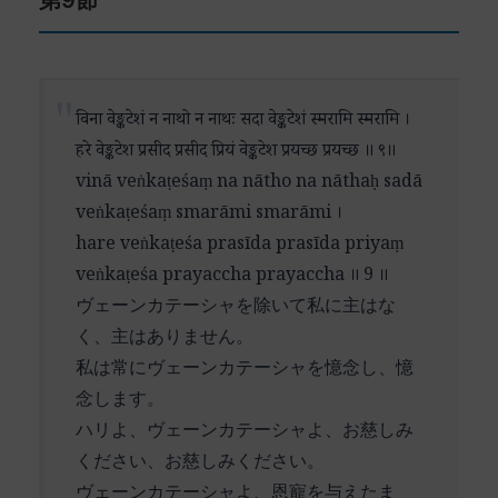
第9節
その普遍的な意義を浮き彫りにしているといえま
स्वनुजं (svanujaṃ) – 自身の弟と共に
れらの特質は、神としての超越性と人間的な親し
す。
सुकायम् (sukāyam) – 優美な身体を持つ
みやすさを見事に調和させています。
अमोघशरम् (amoghaśaram) – 確実な矢を持つ
また、「敬い礼拝します」という結びの言葉は、
अपहाय (apahāya) – 〜を除いて
「麗しい御顔」は単なる外見的な美しさではな
विना वेङ्कटेशं न नाथो न नाथः सदा वेङ्कटेशं स्मरामि स्मरामि ।
これらの象徴的理解が単なる知的な理解に留まら
रघूद्वहम् (raghūdvaham) – ラグ族の旗手
く、内なる徳性の外的な現れとして理解できま
हरे वेङ्कटेश प्रसीद प्रसीद प्रियं वेङ्कटेश प्रयच्छ प्रयच्छ ॥ ९॥
ず、深い帰依の感情へと結実していることを示し
अन्यम् (anyam) – 他の
す。「真の友」という表現は、神と帰依者との関
vinā veṅkaṭeśaṃ na nātho na nāthaḥ sadā
ています。それは、知性と信愛の完全な調和を体
न कथञ्चन (na kathañcana) – 決して〜ない
係の本質を示唆しています。形式的な崇拝の対象
veṅkaṭeśaṃ smarāmi smarāmi ।
現する瞬間といえるでしょう。
कञ्चन (kañcana) – 誰も
としてではなく、親密な心の絆で結ばれた存在と
hare veṅkaṭeśa prasīda prasīda priyaṃ
जातु (jātu) – いつでも
して神を描いています。
veṅkaṭeśa prayaccha prayaccha ॥ 9 ॥
भजे (bhaje) – 私は崇拝する
ヴェーンカテーシャを除いて私に主はな
「近づき易く」という特質は、特に重要です。こ
く、主はありません。
れは、神の慈悲深さと謙虚さを表現しています。
私は常にヴェーンカテーシャを憶念し、憶
どれほど偉大な存在であっても、誠実な求道者に
念します。
は常に接近可能であることを示しています。
ハリよ、ヴェーンカテーシャよ、お慈しみ
「幸福を与える」という性質は、単なる世俗的な
ください、お慈しみください。
幸せではなく、魂の深い満足と平安をもたらす力
ヴェーンカテーシャよ、恩寵を与えたま