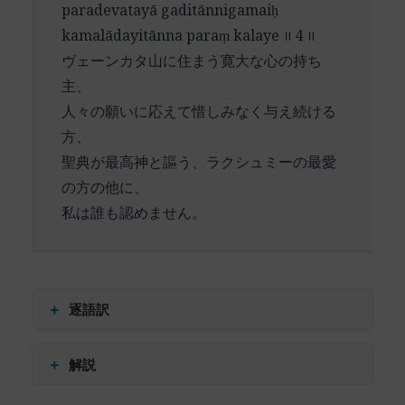
हरे (hare) – ハリ（ヴィシュヌ神）よ
paradevatayā gaditānnigamaiḥ
ここでの「過ち」や「罪」は、単なる道徳的な違
kamalādayitānna paraṃ kalaye ॥ 4 ॥
反というよりも、神との本来的な関係性を見失っ
ヴェーンカタ山に住まう寛大な心の持ち
た状態全般を指していると解釈できます。人間は
主、
往々にして、自己中心的な思考や行動によって、
人々の願いに応えて惜しみなく与え続ける
神聖なる存在との本質的なつながりを見失いがち
方、
です。
聖典が最高神と謳う、ラクシュミーの最愛
しかし、この詩節の重要な点は、そのような深い
の方の他に、
罪の自覚が、絶望ではなく救済への希望へと転じ
私は誰も認めません。
られていることです。「速やかに」という言葉に
は、切迫した救済への願いが込められています。
「最高の慈悲」という表現は、第2節で讃えられた
＋
逐語訳
神の慈愛深い性質を想起させます。人間の側から
の努力や功徳ではなく、神の無条件の慈悲に全面
अधि (adhi) – 〜の上に
＋
解説
的に依拠する姿勢が示されています。
वेङ्कटशैल (veṅkaṭaśaila) – ヴェーンカタ山