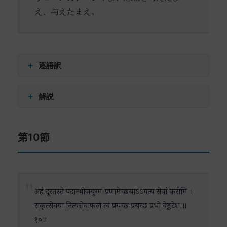
を指しています。
え、与えたまえ。
「忠実な弟」への言及は、ラーマとラクシュマナ
の理想的な兄弟関係を指し、人間関係における純
粋な愛と献身の模範を示しています。
＋
逐語訳
「確実な矢」は、正義を守護する力の象徴として
विना (vinā) – 〜を除いて
＋
解説
解釈できます。これは、慈悲深さと断固とした正
वेङ्कटेशं (veṅkaṭeśaṃ) – ヴェーンカテーシャを
義の執行という、一見相反する特質の調和を表現
न नाथो न नाथः (na nātho na nāthaḥ) – 主はなく、主
この詩節は、絶対的な帰依と切実な祈願を表現し
しています。
はない
第10節
ています。特徴的なのは、重要な語句を繰り返す
सदा (sadā) – 常に
詩節の後半部分は、これらの完全な特質を持つラ
ことで、感情の強さと切迫感を表現している点で
स्मरामि स्मरामि (smarāmi smarāmi) – 私は憶念する
ーマへの絶対的な帰依を宣言しています。この表
す。
（重複）
明は、排他的な否定というよりも、最高の理想へ
हरे (hare) – ハリ（ヴィシュヌ神）よ
「主はなく、主はない」という二重否定は、ヴェ
の積極的な献身として理解すべきでしょう。
अहं दूरतस्ते पदाम्भोजयुग्म-प्रणामेच्छयाऽऽगत्य सेवां करोमि ।
प्रसीद प्रसीद (prasīda prasīda) – お慈しみください
ーンカテーシャへの排他的な帰依を強調していま
सकृत्सेवया नित्यसेवाफलं त्वं प्रयच्छ प्रयच्छ प्रभो वेङ्कटेश ॥
この詩節は、神の完全性を讃えながらも、その親
（重複）
す。これは前節までの流れを受け、様々な神的顕
१०॥
しみやすさと慈悲深さを強調することで、形而上