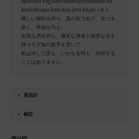
apahāya raghūdvahamanyamahaṃ na
महनीयम् (mahanīyam) – 崇高な
kathañcana kañcana jātu bhaje ॥ 8 ॥
「月のように麗しい蓮の如き御顔」という表現に
अहं (ahaṃ) – 私は
麗しい御顔を持ち、真の友であり、近づき
は、二重の美的表象が込められています。蓮は純
रघुराम (raghurāma) – ラグ族のラーマ
易く、幸福を与え、
粋性と神聖さの象徴であり、月は清涼で優美な光
ये (ye) – 〜に対して
忠実な弟を持ち、優美な身体と確実な矢を
の象徴です。この組み合わせは、ラーマの容姿の
持つラグ族の旗手を置いて、
美しさだけでなく、その内なる徳性の輝きをも表
私は決して誰も、いかなる時も、崇拝する
現しています。
ことはありません。
特に印象的なのは、「夜の王という暗闇を払う太
陽」というメタファーです。これは単にラーマが
ラーヴァナを倒したという事実を述べているだけ
ではありません。暗闇（無明）を払う光（智慧）
＋
逐語訳
として、ラーマの霊的な意義を暗示しています。
सुमुखं (sumukhaṃ) – 麗しい顔を持つ
＋
解説
この詩節は、前節までの直接的な讃歌から、より
सुहृदं (suhṛdaṃ) – 良き友
深い象徴的表現へと昇華しています。それは、神
सुलभं (sulabhaṃ) – 近づき易い
この詩節は、ラーマの人格的な美徳を八つの特質
の姿を自然界の壮大な現象になぞらえることで、
सुखदं (sukhadaṃ) – 幸福を与える
によって描写し、その完全性を讃えています。こ