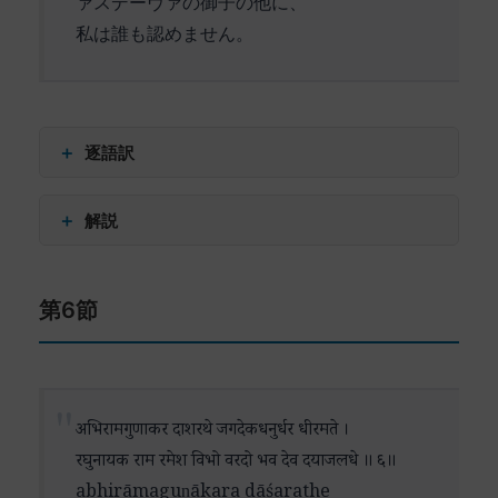
ァスデーヴァの御子の他に、
しています。これは、信仰の個人的側面と伝統的
私は誰も認めません。
権威との調和を表現しています。
「ラクシュミーの最愛の方」という表現は、第1節
で暗示された神と女神の関係を再び想起させま
＋
逐語訳
す。ここでのラクシュミーは豊かさと繁栄の女神
であり、その配偶者としての神の性質も、布施や
कलवेणु (kalaveṇu) – 甘美な笛
＋
解説
恩寵の源泉としての側面と密接に結びついていま
रव (rava) – 音色
す。
आवश (āvaśa) – 魅了された
この詩節は、前節までの荘厳な神学的表現から一
गोपवधू (gopavadhū) – 牧女たち
第6節
転して、クリシュナ神話の牧歌的な情景を描き出
「私は誰も認めません」という強い表明は、排他
शतकोटि (śatakoṭi) – 幾百万の
しています。
的な否定というよりも、この神への完全な帰依の
वृतात् (vṛtāt) – 囲まれた
積極的な表明として理解すべきでしょう。これ
स्मर (smara) – 愛神カーマ
ここで描かれているのは、若きクリシュナが笛を
は、心の全てを捧げる究極の信愛（バクティ）の
कोटिसमात् (koṭisamāt) – 幾百万に匹敵する
奏でる有名な場面です。その音色は単なる音楽で
अभिरामगुणाकर दाशरथे जगदेकधनुर्धर धीरमते ।
表現です。
प्रतिवल्लविका (prativallabhikā) – 牧女たち
はなく、魂を揺さぶる霊的な力を持っています。
रघुनायक राम रमेश विभो वरदो भव देव दयाजलधे ॥ ६॥
अभिमतात् (abhimatāt) – 望まれた
「甘美な笛の音色」は、神の呼びかけの象徴とし
この詩節全体を通じて、神の普遍的な慈悲と個人
abhirāmaguṇākara dāśarathe