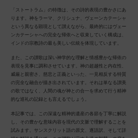
「ストートラム」の特徴は、その詩的表現の豊かさにあ
ります。神をラーマ、クリシュナ、ヴェーンカテーシャ
という異なる顕現として讃えながら、最終的にはヴェー
ンカテーシャへの完全な帰依へと収束していく構成は、
インドの宗教詩の最も美しい伝統を体現しています。
また、この讃歌は深い神学的な理解と情感豊かな帰依の
表現を見事に調和させています。神の超越性と内在性、
威厳と親密さ、慈悲と正義といった、一見相反する特質
の完全な融合が描き出されています。それは単なる讃美
の歌ではなく、人間の魂が神との合一を求めて行う精神
的な巡礼の記録とも言えるでしょう。
本記事では、この深遠な精神的遺産の各節を丁寧に解説
し、その豊かな意味内容を現代の文脈で理解することを
試みます。サンスクリット語の原文、逐語訳、そして詳