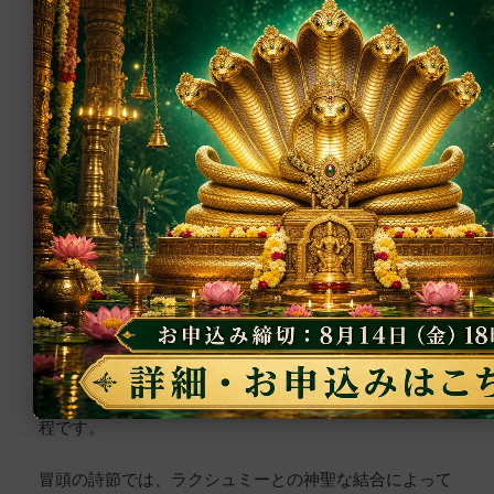
はなく、存在の真実を見失っている状態を指して
ものではないでしょうか。
います。
＋
逐語訳
「数々の過ち」という表現は、意識的・無意識的
を問わず、人生において犯してきた全ての過失を
इति (iti) – このように、以上
＋
解説
包含しています。これは特定の行為の懺悔という
वेङ्कटेश (veṅkaṭeśa) – ヴェーンカテーシャの
よりも、人間としての不完全さの認識と、それを
स्तोत्रम् (stotram) – 讃歌
この結びの言葉は、単なる形式的な終わりの句以
超越するための神の慈悲への祈願です。
最後に
上の意味を持っています。サンスクリット語の伝
「お赦しください」という言葉の繰り返しは、前
統では、「इति」（iti）という言葉で文献を締めく
節までの様式を踏襲しながら、特に切実な懇願の
くることには、特別な意義が込められています。
「ヴェーンカテーシャ・ストートラム」の11節にわたる
調子を帯びています。この反復は、心の深い渇望
詳細な解説を通じて、この讃歌が持つ深い精神性と芸術
それは単に「終わり」を示すだけではなく、これ
を表現する韻律的効果を持っています。
的な表現の豊かさが明らかになったことと思います。特
までの全ての詩節を一つの完全な全体として統合
に注目すべきは、この讃歌が示す神への帰依の深化の過
「シェーシャ山の頂きの宝石」という美しい呼び
する機能を果たしています。11の詩節を通じて描か
程です。
かけは、ヴェーンカテーシャ神の住まう聖なる山
れてきた神への讃歌、祈願、そして懺悔の言葉
への言及です。山の頂きは天と地の出会う場所と
が、ここで一つの円環として完結します。
冒頭の詩節では、ラクシュミーとの神聖な結合によって