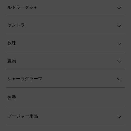
ルドラークシャ
ヤントラ
数珠
置物
シャーラグラーマ
お香
プージャー用品