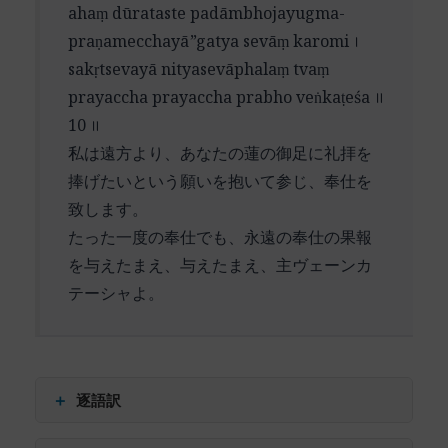
प्रियं (priyaṃ) – 恩寵を
現（ラーマ、クリシュナ）を讃えた後に、最終的
ahaṃ dūrataste padāmbhojayugma-
学的な崇高さと人格的な親密さの理想的な統合を
प्रयच्छ प्रयच्छ (prayaccha prayaccha) – 与えたまえ
にはヴェーンカテーシャという一つの形態に焦点
praṇamecchayā”gatya sevāṃ karomi ।
示しています。
（重複）
を合わせる帰結となっています。
sakṛtsevayā nityasevāphalaṃ tvaṃ
prayaccha prayaccha prabho veṅkaṭeśa ॥
「憶念し、憶念します」という繰り返しは、単な
10 ॥
る修辞的技法ではありません。これは絶え間ない
私は遠方より、あなたの蓮の御足に礼拝を
瞑想的実践、すなわち神の名を常に心に留める修
捧げたいという願いを抱いて参じ、奉仕を
行（スマラナ）を示唆しています。この実践は、
致します。
日常生活の中で継続的に行われる精神的修養を意
たった一度の奉仕でも、永遠の奉仕の果報
味します。
を与えたまえ、与えたまえ、主ヴェーンカ
「お慈しみください、お慈しみください」という
テーシャよ。
懇願は、帰依者の謙虚さと、神の慈悲への全面的
な信頼を表現しています。これは、自己の限界を
認識しつつ、神の無限の慈悲に身を委ねる姿勢を
示しています。
＋
逐語訳
この詩節は、形式的には比較的単純な構造を持っ