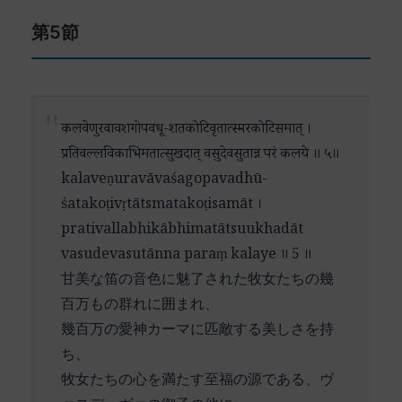
उदारमतेः (udāramateḥ) – 寛大な心を持つ
この詩節は、前節での懺悔と救済への祈りから、
この詩節は、人間の限界と神の無限の慈悲との対
जनता (janatā) – 人々
第5節
神への絶対的な帰依の宣言へと展開しています。
比を通じて、真の帰依の本質を浮き彫りにしてい
अभिमत (abhimata) – 望まれた
ます。それは、自己の不完全さを深く認識しつつ
अधिक (adhika) – 豊かな
ここで特に強調されているのは、神の二つの重要
も、神の慈悲を確信する心の在り方です。現代を
दानरतात् (dānaratāt) – 布施を喜ぶ
な性質です。一つは「寛大な心」（udāramati）で
生きる私たちにとっても、自己超越への深い洞察
परदेवतया (paradevatayā) – 最高神として
あり、もう一つは「惜しみない布施」（dāna）で
कलवेणुरवावशगोपवधू-शतकोटिवृतात्स्मरकोटिसमात् ।
を提供する詩節といえるでしょう。
गदितान् (gaditān) – 宣言された
す。これらは単なる性格的特徴ではなく、神の本
प्रतिवल्लविकाभिमतात्सुखदात् वसुदेवसुतान्न परं कलये ॥ ५॥
निगमैः (nigamaiḥ) – 聖典によって
質的な属性として描かれています。
kalaveṇuravāvaśagopavadhū-
कमला (kamalā) – ラクシュミー
śatakoṭivṛtātsmatakoṭisamāt ।
「人々の願いに応えて」という表現は、神が遠い
दयितात् (dayitāt) – 最愛の方
prativallabhikābhimatātsuukhadāt
存在ではなく、人々の日常的な願いや苦悩に寄り
न परं (na paraṃ) – 〜以外に〜ない
vasudevasutānna paraṃ kalaye ॥ 5 ॥
添う身近な存在であることを示唆しています。こ
कलये (kalaye) – 私は認める
甘美な笛の音色に魅了された牧女たちの幾
れは、第3節で言及された「慈悲」の具体的な現れ
百万もの群れに囲まれ、
とも解釈できます。
幾百万の愛神カーマに匹敵する美しさを持
「聖典が最高神と謳う」という部分は、この神へ
ち、
の帰依が単なる個人的な好みや感情的な愛着では
牧女たちの心を満たす至福の源である、ヴ
なく、正統な聖典の権威に基づいていることを示