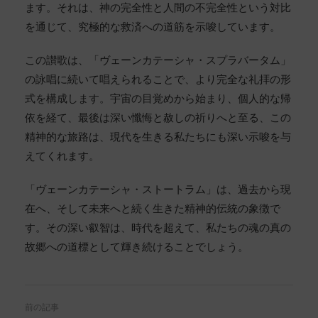
ます。それは、神の完全性と人間の不完全性という対比
を通じて、究極的な救済への道筋を示唆しています。
この讃歌は、形式的には終わりを迎えますが、そ
の精神的な影響は、これを唱える者の心の中で永
この讃歌は、「ヴェーンカテーシャ・スプラバータム」
遠に響き続けることでしょう。それは、日々の生
の詠唱に続いて唱えられることで、より完全な礼拝の形
活の中で、常に新たな洞察と導きを与え続ける生
式を構成します。宇宙の目覚めから始まり、個人的な帰
きた智慧の源となるでしょう。
依を経て、最後は深い懺悔と赦しの祈りへと至る、この
精神的な旅路は、現代を生きる私たちにも深い示唆を与
えてくれます。
「ヴェーンカテーシャ・ストートラム」は、過去から現
在へ、そして未来へと続く生きた精神的伝統の象徴で
す。その深い叡智は、時代を超えて、私たちの魂の真の
故郷への道標として輝き続けることでしょう。
前の記事