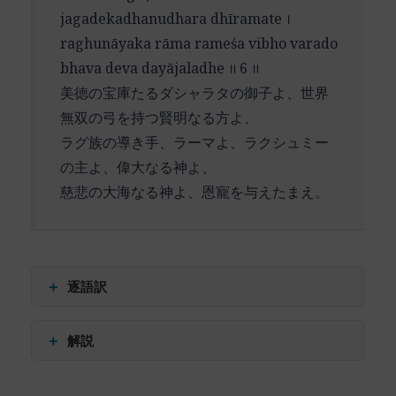
सुखदात् (sukhadāt) – 至福を与える
て解釈されてきました。
的な帰依の深さが見事に融合されています。それ
jagadekadhanudhara dhīramate ।
वसुदेवसुतात् (vasudevasutāt) – ヴァスデーヴァの息子
は、形而上学的な真理と人格的な愛の調和を体現
raghunāyaka rāma rameśa vibho varado
「牧女たち」（ゴーピー）との関係は、神と魂の
から
しています。
bhava deva dayājaladhe ॥ 6 ॥
神秘的な結合を表現する重要な主題です。ここで
न परं (na paraṃ) – 〜以外に〜ない
美徳の宝庫たるダシャラタの御子よ、世界
の「愛」は世俗的なものではなく、純粋な魂の憧
कलये (kalaye) – 私は認める
無双の弓を持つ賢明なる方よ、
憬を表しています。「幾百万の愛神カーマに匹敵
ラグ族の導き手、ラーマよ、ラクシュミー
する」という表現は、神の超越的な美しさを示唆
の主よ、偉大なる神よ、
しています。
慈悲の大海なる神よ、恩寵を与えたまえ。
特筆すべきは、この詩節が前節の「私は誰も認め
ません」(na paraṃ kalaye) という表明を継承して
いる点です。しかし、ここでの神の描写は、ヴェ
ーンカタ山の荘厳な主から、愛と美の化身として
＋
逐語訳
のクリシュナへと変容しています。
अभिराम (abhirāma) – 魅力的な、美しい
＋
解説
この転換は、同一の神的存在の異なる側面を示し
गुणाकर (guṇākara) – 美徳の宝庫
ています。威厳に満ちた最高神であると同時に、
दाशरथे (dāśarathe) – ダシャラタの子よ
この詩節では、前節までのヴェーンカテーシュワ