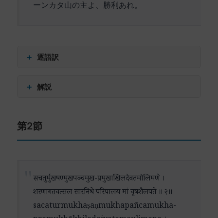
ーンカタ山の主よ、勝利あれ。
＋
逐語訳
कमला (kamalā) – ラクシュミー
＋
解説
कुच (kuca) – 胸
चूचुक (cūcuka) – 乳首
この詩節は、南インドの聖地ティルパティにある
कुङ्कुमतः (kuṅkumataḥ) – クンクマ（紅）を帯びた
第2節
ヴェーンカテーシュワラ寺院の主神への讃歌の冒
नियत (niyata) – 常に
頭です。
अरुणित (aruṇita) – 赤く染められた
अतुल (atula) – 比類なき
ここで描かれる神の姿は、豊かな視覚的イメージ
नील (nīla) – 青い
に満ちています。神の青い体は、妃であるラクシ
सचतुर्मुखषण्मुखपञ्चमुख-प्रमुखाखिलदैवतमौलिमणे ।
तनो (tano) – 体を持つ者よ
ュミー女神との親密な交わりによって赤く染めら
शरणागतवत्सल सारनिधे परिपालय मां वृषशैलपते ॥ २॥
कमलायत (kamalāyata) – 蓮の如く大きな
れています。これは単なる物理的な描写ではな
sacaturmukhaṣaṇmukhapañcamukha-
लोचन (locana) – 眼を持つ
く、神と女神の深い結びつきを象徴的に表現して