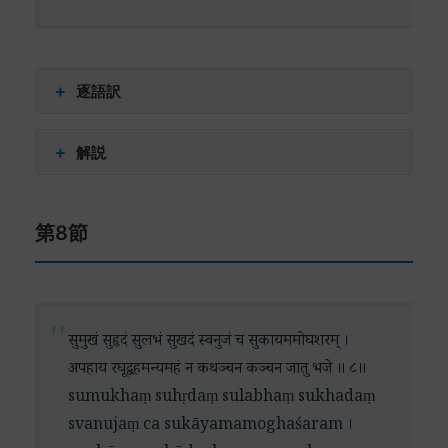
「ラグ族の導き手」という称号は、ラーマが単な
る個人としてではなく、一族の、そして広く人類
の導き手としての役割を担っていることを示して
います。
＋
逐語訳
興味深いのは、この詩節が「慈悲の大海」という
अवनी (avanī) – 大地
＋
解説
表現で締めくくられていることです。これは、力
तनया (tanayā) – 娘（シーター）
と知恵を備えた指導者としての側面と、無限の慈
कमनीय (kamanīya) – 美しい
この詩節は、前節で讃えられたラーマの姿を、よ
悲を持つ救済者としての側面の調和を示していま
करं (karaṃ) – 手を
第8節
り詩的な表現で描き出しています。特に注目すべ
す。
रजनीकर (rajanīkara) – 月
きは、自然界の象徴を巧みに用いた表現技法で
चारु (cāru) – 麗しい
す。
この詩節全体を通じて、神の多面的な性質が見事
मुख (mukha) – 顔
に描き出されています。それは、力と慈悲、威厳
अम्बुरुहम् (amburuham) – 蓮
シーターは「大地の娘」と呼ばれています。これ
सुमुखं सुहृदं सुलभं सुखदं स्वनुजं च सुकायममोघशरम् ।
と親密さ、正義と慈愛という、一見相反する特質
रजनीचर (rajanīcara) – 夜に歩く者（ラーヴァナ）
は単なる出自の説明ではなく、大地の持つ豊穣
अपहाय रघूद्वहमन्यमहं न कथञ्चन कञ्चन जातु भजे ॥ ८॥
の完全な調和を体現しています。これは、現代の
राज (rāja) – 王
性、忍耐、そして揺るぎない信実さといった性質
sumukhaṃ suhṛdaṃ sulabhaṃ sukhadaṃ
指導者像や人格形成においても、深い示唆を与え
तमो (tamo) – 暗闇
をシーターが体現していることを示唆していま
svanujaṃ ca sukāyamamoghaśaram ।
る観点といえるでしょう。
मिहिरं (mihiraṃ) – 太陽
す。