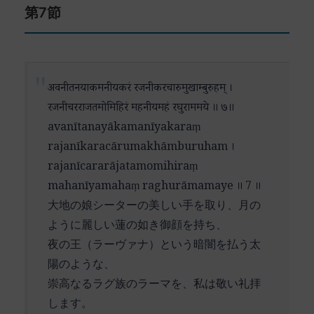
親密な愛の対象としての神という、一見相反する
जगदेक (jagadeka) – 世界無双の
第7節
ラとクリシュナの描写から、ラーマとしての神の
性質の調和が表現されています。
धनुर्धर (dhanudhara) – 弓を持つ者
姿へと視点が移っています。これは、同一の最高
धीरमते (dhīramate) – 賢明な心を持つ
神の異なる顕現を讃える詩の展開として重要な意
この詩節は、形而上学的な真理と情感豊かな信愛
रघुनायक (raghunāyaka) – ラグ族の指導者
味を持っています。
の融合を体現しており、インドの宗教詩の最も美
राम (rāma) – ラーマよ
अवनीतनयाकमनीयकरं रजनीकरचारुमुखाम्बुरुहम् ।
しい特徴の一つを示しています。それは、知性に
रमेश (rameśa) – ラクシュミーの主
ラーマは理想的な王、完璧な人格者として描かれ
रजनीचरराजतमोमिहिरं महनीयमहं रघुराममये ॥ ७॥
よる理解と心情による帰依が分かちがたく結びつ
विभो (vibho) – 偉大なる方よ
る神の化身です。「美徳の宝庫」という表現は、
avanītanayākamanīyakaraṃ
いていることを教えてくれます。
वरदो (varado) – 恩寵を与える者
ラーマの倫理的完全性を表しています。「世界無
rajanīkaracārumakhāmburuham ।
भव (bhava) – なれ
双の弓を持つ」という描写は、単なる武勇の誇示
rajanīcararājatamomihiraṃ
देव (deva) – 神よ
ではなく、正義を守護する力の象徴として理解で
mahanīyamahaṃ raghurāmamaye ॥ 7 ॥
दयाजलधे (dayājaladhe) – 慈悲の大海よ
きます。
大地の娘シーターの美しい手を取り、月の
ように麗しい蓮の如き御顔を持ち、
「賢明なる方」という形容は、ラーマの判断力と
夜の王（ラーヴァナ）という暗闇を払う太
智慧を讃えています。これは特に、困難な状況下
陽のような、
での道徳的判断力を指しており、現代のリーダー
崇高なるラグ族のラーマを、私は敬い礼拝
シップにも通じる示唆を含んでいます。
します。