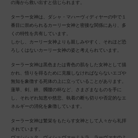
の海から救い出すと信じられます。
ターラー女神は、ダシャ・マハーヴィディヤーの中で１
番目に崇められるカーリー女神と密接な関係にあり、多
くの特性を共有しています。
しかし、カーリー女神よりも親しみやすく、それほど恐
ろしくはないカーリー女神の姿と考えられています。
ターラー女神は黒色または青色の肌をした女神として描
かれ、悟りを得るために克服しなければならないエゴや
無知を象徴する死体の上に立っていることがあります。
蓮華、剣、鋏、髑髏の杯など、さまざまなものを手に
し、それぞれ知恵や慈悲、執着の断ち切りや否定的なエ
ネルギーの消化を象徴しています。
ターラー女神は繁栄をもたらす女神として人々から礼拝
されています。
ヴァシシュタ、ヴィシュヴァーミトラ、ラーヴァナのよ