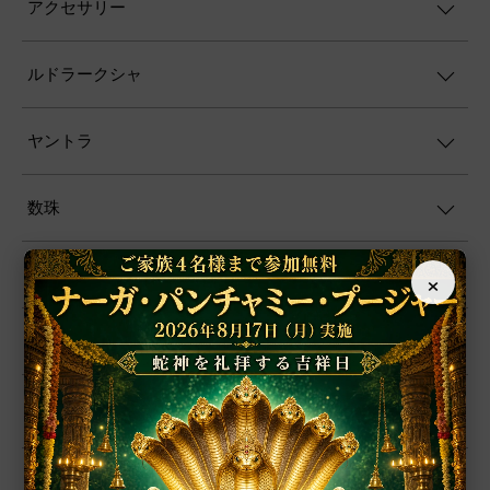
アクセサリー
ルドラークシャ
ヤントラ
数珠
×
置物
シャーラグラーマ
お香
プージャー用品