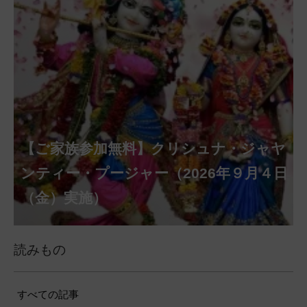
【ご家族参加無料】クリシュナ・ジャヤ
【ご家族参加無料】アーディ・アマー
【ご家族参加無料】ラクシュミー・ク
【ご家族参加無料】ナーガ・パンチャ
【ご家族参加無料】ヴァラ・ラクシュ
【ご家族参加無料】サンカタハラ・チ
【ご家族参加無料】ガネーシャ・チャ
【ご家族参加無料】マハーラクシュミ
第220回グループ・ホーマ（ナーガ・
第221回グループ・ホーマ（ガーヤト
ヴァシャー・プージャー（2026年８月12
ベーラ・マンスリー・プージャー（2026
ミー・プージャー（2026年８月17日
ミー・ヴラタ・プージャー（2026年８月
ャトゥルティー・プージャー（2026年８
ンティー・プージャー（2026年９月４日
トゥルティー・プージャー（2026年９月
ー・ヴラタ・プージャー（2026年９月19
パンチャミー、2026年８月17日（月）実
リー・ジャヤンティー、2026年８月28日
アンナダーナ・プロジェクト（食事の奉
日（水）実施）
年８月12日（水）実施）
（月）実施）
28日（金）実施）
月31日（月）実施）
（金）実施）
14日（月）実施）
日（土）実施）
施）
（金）実施）
仕）
ポストコロナ福祉活動支援募金
読みもの
すべての記事