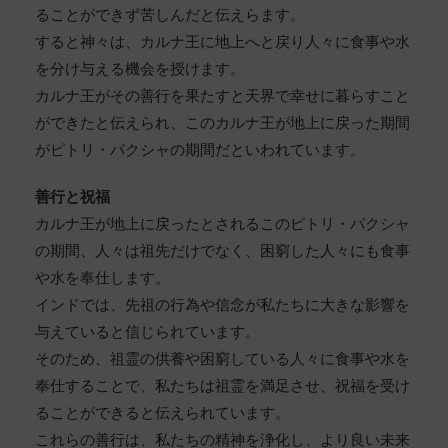
ることができず苦しんだと伝えらます。
すると神々は、カルナ王に地上へと戻り人々に食事や水
を分け与える機会を授けます。
カルナ王がその善行を果たすと天界で幸せに暮らすこと
ができたと伝えられ、このカルナ王が地上に戻った期間
がピトリ・パクシャの期間だといわれています。
善行と祝福
カルナ王が地上に戻ったとされるこのピトリ・パクシャ
の期間、人々は祖先だけでなく、困窮した人々にも食事
や水を奉仕します。
インドでは、先祖の行為や信念が私たちに大きな影響を
与えていると信じられています。
そのため、祖霊の供養や困窮している人々に食事や水を
奉仕することで、私たちは祖霊を満足させ、祝福を受け
ることができると伝えられています。
これらの善行は、私たちの精神を浄化し、より良い未来