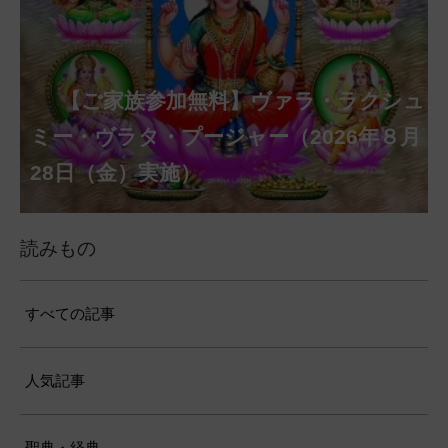
【ご家族参加無料】クリシュナ・ジャヤ
【ご家族参加無料】アーディ・アマー
【ご家族参加無料】ラクシュミー・ク
【ご家族参加無料】ナーガ・パンチャ
【ご家族参加無料】ヴァラ・ラクシュ
【ご家族参加無料】サンカタハラ・チ
【ご家族参加無料】ガネーシャ・チャ
【ご家族参加無料】マハーラクシュミ
第220回グループ・ホーマ（ナーガ・
第221回グループ・ホーマ（ガーヤト
ヴァシャー・プージャー（2026年８月12
ベーラ・マンスリー・プージャー（2026
ミー・プージャー（2026年８月17日
ミー・ヴラタ・プージャー（2026年８月
ャトゥルティー・プージャー（2026年８
ンティー・プージャー（2026年９月４日
トゥルティー・プージャー（2026年９月
ー・ヴラタ・プージャー（2026年９月19
パンチャミー、2026年８月17日（月）実
リー・ジャヤンティー、2026年８月28日
アンナダーナ・プロジェクト（食事の奉
日（水）実施）
年８月12日（水）実施）
（月）実施）
28日（金）実施）
月31日（月）実施）
（金）実施）
14日（月）実施）
日（土）実施）
施）
（金）実施）
仕）
ポストコロナ福祉活動支援募金
読みもの
すべての記事
人気記事
聖典・経典