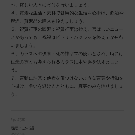
べ、貧しい人々に寄付を行いましょう。
４、質素な生活：素朴で健康的な生活を心掛け、飲酒や
喫煙、贅沢品の購入も控えましょう。
５、祝賀行事の回避：祝賀行事は控え、喜ばしいニュー
スがあっても、祝福はピトリ・パクシャを終えてから行
いましょう。
６、カラスへの供養：死の神ヤマの使いとされ、時には
祖先の霊とも考えられるカラスに水や餌を供えましょ
う。
７、言動に注意：他者を傷つけないような言葉や行動を
心掛け、争いを避けるとともに、真実のみを語りましょ
う。
前の記事
続続・虫の話
次の記事