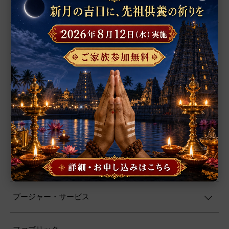
ヤントラ
数珠
置物
シャーラグラーマ
お香
プージャー用品
プージャー・サービス