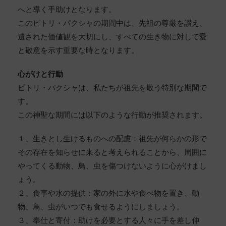
へと導く手助けとなります。
このピトリ・パクシャの期間中は、先祖の尊厳を讃え、
遺された価値観を大切にし、すべての生き物に対して愛
と敬意を示す重要な時となります。
心がけと行動
ピトリ・パクシャは、私たちが祖先を敬う特別な期間で
す。
この神聖な期間には以下のような行動が推奨されます。
１、生きとし生けるものへの配慮：祖先が何らかの形で
その存在を知らせに来ると考えられることから、周囲に
やってくる動物、鳥、虫を傷つけないように心がけまし
ょう。
２、食事や水の提供：家の外に水や食べ物を置き、動
物、鳥、虫がいつでも食せるようにしましょう。
３、奉仕と寄付：助けを必要とする人々に手を差し伸