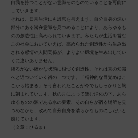
自我を持つことがない意識そのものでいることを可能に
していきます。
それは、日常生活にも恩恵を与えます。自分自身の深い
部分にある潜在意識を見つめることにより、あらゆるも
のの創造性は高められていきます。私たちが生活を営む
この社会においていえば、高められた創造性から生み出
される感情や人間関係が、よりよい環境を生み出してい
くに違いありません。
揺るがない確かな状態に根づく創造性。それは真の知識
へと近づいていく術の一つです。「精神的な目覚めはこ
こから始まる」そう言われたことが今でもしっかりと胸
に刻まれています。秋の月によって進む浄化の下、あら
ゆるものの源である水の要素、その自らが宿る場所を見
つめながら、改めて自分自身を清らかなものにしたいと
感じています。
（文章：ひるま）