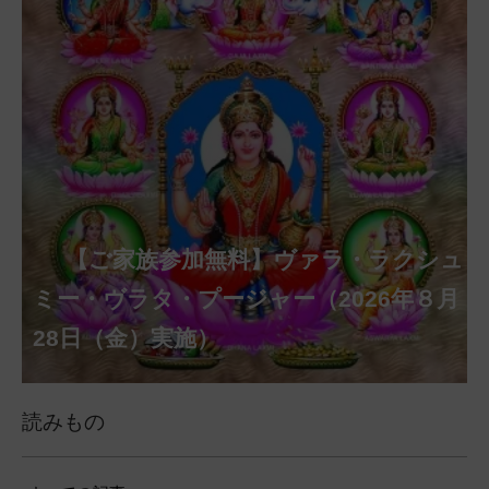
【ご家族参加無料】クリシュナ・ジャヤ
【ご家族参加無料】アーディ・アマー
【ご家族参加無料】ラクシュミー・ク
【ご家族参加無料】ナーガ・パンチャ
【ご家族参加無料】ヴァラ・ラクシュ
【ご家族参加無料】サンカタハラ・チ
【ご家族参加無料】ガネーシャ・チャ
【ご家族参加無料】マハーラクシュミ
第220回グループ・ホーマ（ナーガ・
第221回グループ・ホーマ（ガーヤト
ヴァシャー・プージャー（2026年８月12
ベーラ・マンスリー・プージャー（2026
ミー・プージャー（2026年８月17日
ミー・ヴラタ・プージャー（2026年８月
ャトゥルティー・プージャー（2026年８
ンティー・プージャー（2026年９月４日
トゥルティー・プージャー（2026年９月
ー・ヴラタ・プージャー（2026年９月19
パンチャミー、2026年８月17日（月）実
リー・ジャヤンティー、2026年８月28日
アンナダーナ・プロジェクト（食事の奉
日（水）実施）
年８月12日（水）実施）
（月）実施）
28日（金）実施）
月31日（月）実施）
（金）実施）
14日（月）実施）
日（土）実施）
施）
（金）実施）
仕）
ポストコロナ福祉活動支援募金
読みもの